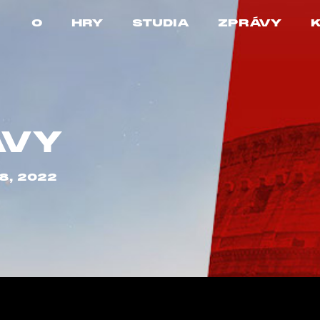
O
HRY
STUDIA
ZPRÁVY
ÁVY
8, 2022