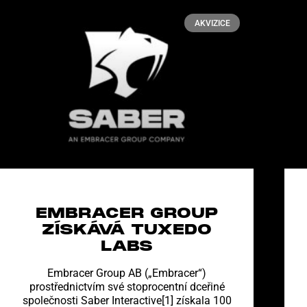
AKVIZICE
EMBRACER GROUP
ZÍSKÁVÁ TUXEDO
LABS
Embracer Group AB („Embracer“)
prostřednictvím své stoprocentní dceřiné
společnosti Saber Interactive[1] získala 100