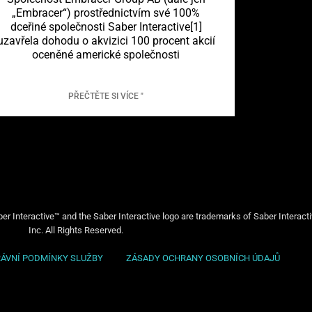
„Embracer“) prostřednictvím své 100%
dceřiné společnosti Saber Interactive[1]
uzavřela dohodu o akvizici 100 procent akcií
oceněné americké společnosti
PŘEČTĚTE SI VÍCE "
er Interactive™ and the Saber Interactive logo are trademarks of Saber Interact
Inc. All Rights Reserved.
RÁVNÍ PODMÍNKY SLUŽBY
ZÁSADY OCHRANY OSOBNÍCH ÚDAJŮ