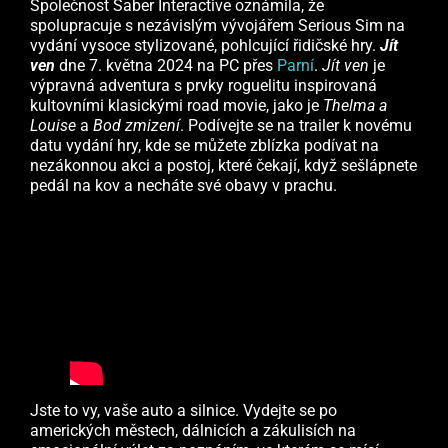
Společnost Saber Interactive oznámila, že
spolupracuje s nezávislým vývojářem Serious Sim na
vydání vysoce stylizované, pohlcující řidičské hry.
Jít
ven
dne 7. května 2024 na PC přes
Parní
.
Jít ven
je
výpravná adventura s prvky roguelitu inspirovaná
kultovními klasickými road movie, jako je
Thelma a
Louise
a
Bod zmizení
. Podívejte se na trailer k novému
datu vydání hry, kde se můžete zblízka podívat na
nezákonnou akci a postoj, které čekají, když sešlápnete
pedál na kov a necháte své obavy v prachu.
Jste to vy, vaše auto a silnice. Vydejte se po
amerických městech, dálnicích a zákulisích na