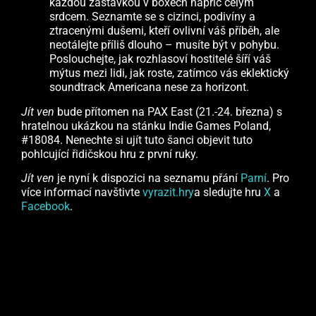
každou zastávkou v boxech napříč celým
srdcem. Seznamte se s cizinci, podivíny a
ztracenými dušemi, kteří ovlivní váš příběh, ale
neotálejte příliš dlouho – musíte být v pohybu.
Poslouchejte, jak rozhlasoví hostitelé šíří váš
mýtus mezi lidi, jak roste, zatímco vás eklektický
soundtrack Americana nese za horizont.
Jít ven
bude přítomen na PAX East (21.-24. března) s
hratelnou ukázkou na stánku Indie Games Poland,
#18084. Nenechte si ujít tuto šanci objevit tuto
pohlcující řidičskou hru z první ruky.
Jít ven
je nyní k dispozici na seznamu přání
Parní
. Pro
více informací navštivte
vyrazit.hry
a sledujte hru
X
a
Facebook
.