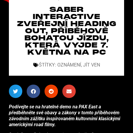
SABER
INTERACTIVE
ZVEŘEJNÍ HEADING
OUT, PŘÍBĚHOVĚ
BOHATOU JÍZDU,
KTERÁ VYJDE 7.
KVĚTNA NA PC
ŠTÍTKY:
OZNÁMENÍ
,
JÍT VEN
Podívejte se na hratelné demo na PAX East a
předběhněte své obavy a zákony v tomto příběhovém
závodním zážitku inspirovaném kultovními klasickými
americkými road filmy.