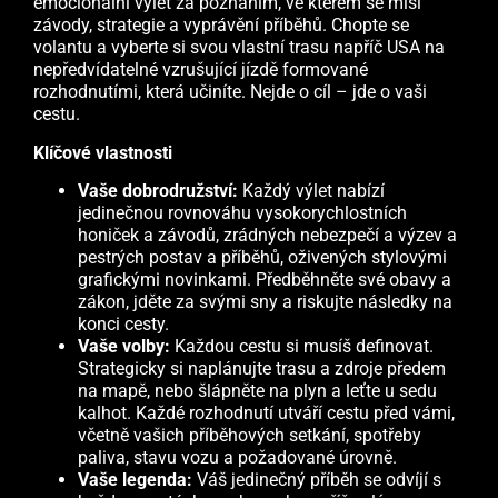
emocionální výlet za poznáním, ve kterém se mísí
závody, strategie a vyprávění příběhů. Chopte se
volantu a vyberte si svou vlastní trasu napříč USA na
nepředvídatelné vzrušující jízdě formované
rozhodnutími, která učiníte. Nejde o cíl – jde o vaši
cestu.
Klíčové vlastnosti
Vaše dobrodružství:
Každý výlet nabízí
jedinečnou rovnováhu vysokorychlostních
honiček a závodů, zrádných nebezpečí a výzev a
pestrých postav a příběhů, oživených stylovými
grafickými novinkami. Předběhněte své obavy a
zákon, jděte za svými sny a riskujte následky na
konci cesty.
Vaše volby:
Každou cestu si musíš definovat.
Strategicky si naplánujte trasu a zdroje předem
na mapě, nebo šlápněte na plyn a leťte u sedu
kalhot. Každé rozhodnutí utváří cestu před vámi,
včetně vašich příběhových setkání, spotřeby
paliva, stavu vozu a požadované úrovně.
Vaše legenda:
Váš jedinečný příběh se odvíjí s