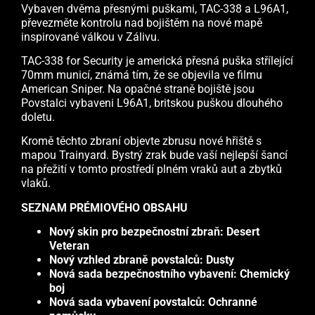
Vybaven dvěma přesnými puškami, TAC-338 a L96A1,
převezměte kontrolu nad bojištěm na nové mapě
inspirované válkou v Zálivu.
TAC-338 for Security je americká přesná puška střílející
70mm municí, známá tím, že se objevila ve filmu
American Sniper. Na opačné straně bojiště jsou
Povstalci vybaveni L96A1, britskou puškou dlouhého
doletu.
Kromě těchto zbraní objevte zbrusu nové hřiště s
mapou Trainyard. Bystrý zrak bude vaší nejlepší šancí
na přežití v tomto prostředí plném vraků aut a zbytků
vlaků.
SEZNAM PRÉMIOVÉHO OBSAHU
Nový skin pro bezpečnostní zbraň: Desert
Veteran
Nový vzhled zbraně povstalců: Dusty
Nová sada bezpečnostního vybavení: Chemický
boj
Nová sada vybavení povstalců: Ochranné