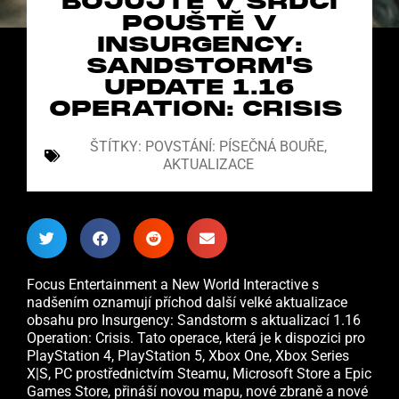
BOJUJTE V SRDCI
POUŠTĚ V
INSURGENCY:
SANDSTORM'S
UPDATE 1.16
OPERATION: CRISIS
ŠTÍTKY:
POVSTÁNÍ: PÍSEČNÁ BOUŘE
,
AKTUALIZACE
Focus Entertainment a New World Interactive s
nadšením oznamují příchod další velké aktualizace
obsahu pro Insurgency: Sandstorm s aktualizací 1.16
Operation: Crisis. Tato operace, která je k dispozici pro
PlayStation 4, PlayStation 5, Xbox One, Xbox Series
X|S, PC prostřednictvím Steamu, Microsoft Store a Epic
Games Store, přináší novou mapu, nové zbraně a nové