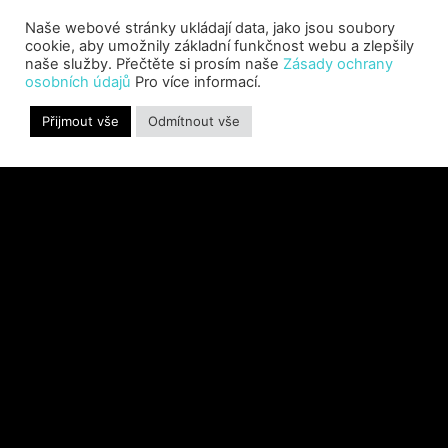
including Warhammer 40,000: Space Marine 3,
Naše webové stránky ukládají data, jako jsou soubory
Jurassic
cookie, aby umožnily základní funkčnost webu a zlepšily
naše služby. Přečtěte si prosím naše
Zásady ochrany
PŘEČTĚTE SI VÍCE "
osobních údajů
Pro více informací.
Přijmout vše
Odmítnout vše
SABER INTERACTIVE AND IO
INTERACTIVE ANNOUNCE
HITMAN CLASSIC TRILOGY
REMASTERED, COMING TO PC,
PLAYSTATION®5 & XBOX SERIES
X|S IN 2027