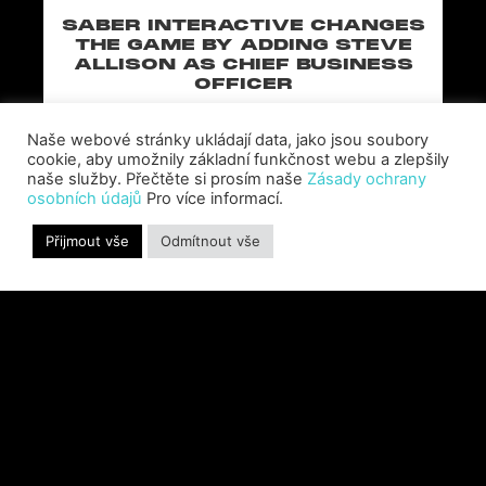
SABER INTERACTIVE CHANGES
THE GAME BY ADDING STEVE
ALLISON AS CHIEF BUSINESS
OFFICER
Allison will lead business development and
strategy for the worldwide publisher and
Naše webové stránky ukládají data, jako jsou soubory
developer’s portfolio of highly anticipated titles,
cookie, aby umožnily základní funkčnost webu a zlepšily
naše služby. Přečtěte si prosím naše
Zásady ochrany
including Warhammer 40,000: Space Marine 3,
osobních údajů
Pro více informací.
Jurassic
Přijmout vše
Odmítnout vše
PŘEČTĚTE SI VÍCE "