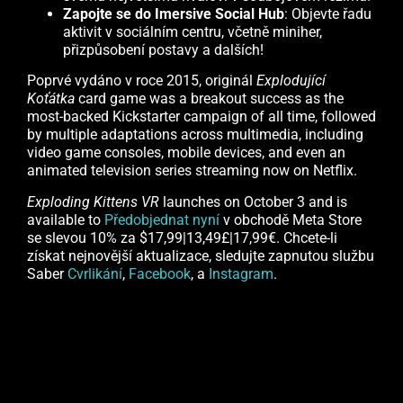
Zapojte se do Imersive Social Hub
: Objevte řadu
aktivit v sociálním centru, včetně miniher,
přizpůsobení postavy a dalších!
Poprvé vydáno v roce 2015, originál
Explodující
Koťátka
card game was a breakout success as the
most-backed Kickstarter campaign of all time, followed
by multiple adaptations across multimedia, including
video game consoles, mobile devices, and even an
animated television series streaming now on Netflix.
Exploding Kittens VR
launches on October 3 and is
available to
Předobjednat nyní
v obchodě Meta Store
se slevou 10% za $17,99|13,49£|17,99€. Chcete-li
získat nejnovější aktualizace, sledujte zapnutou službu
Saber
Cvrlikání
,
Facebook
, a
Instagram
.