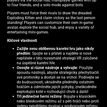
players via the social hub, multiplayer games with up
to four friends, and a solo mode against bots.
Players must force their rivals to draw the dreaded
Exploding Kitten and claim victory as the last person
standing! Players can customize their own in-game
avatar, explore the social hub, and enjoy a variety of
entertaining mini-games.
Klíčové vlastnosti
Zažijte svou oblíbenou karetní hru jako nikdy
předtím
: Spojte se s přáteli a najděte si nové
nepřátele v této rozesmáté strategii VR založené
na úspěšné karetní hře.
Osvojte si různé nástroje a vyhrajte
: Použijte
spoustu nástrojů, abyste strategicky přechytračili
své protivníky a dostali se na vrchol. Podívejte se
do budoucnosti, ukradněte předměty ostatním
hráčům a odmítněte jejich pohyby, zneškodněte
explodující kotě v rozhodující chvíli a další!
Tři jedinečné herní režimy
: Bojujte v klasickém
nebo bleskovém režimu až s pěti hráči nebo proti
svému největšímu rivalovi v soubojovém režimu.