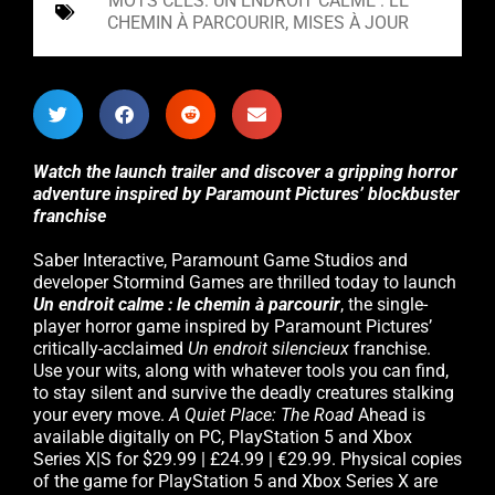
MOTS CLÉS:
UN ENDROIT CALME : LE
CHEMIN À PARCOURIR
,
MISES À JOUR
Watch the launch trailer and discover a gripping horror
adventure inspired by Paramount Pictures’ blockbuster
franchise
Saber Interactive, Paramount Game Studios and
developer Stormind Games are thrilled today to launch
Un endroit calme : le chemin à parcourir
, the single-
player horror game inspired by Paramount Pictures’
critically-acclaimed
Un endroit silencieux
franchise.
Use your wits, along with whatever tools you can find,
to stay silent and survive the deadly creatures stalking
your every move.
A Quiet Place: The Road
Ahead is
available digitally on PC, PlayStation 5 and Xbox
Series X|S for $29.99 | £24.99 | €29.99. Physical copies
of the game for PlayStation 5 and Xbox Series X are