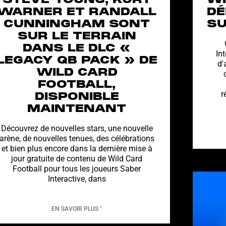
STEVE YOUNG, KURT
WI
WARNER ET RANDALL
DÉ
CUNNINGHAM SONT
SU
SUR LE TERRAIN
DANS LE DLC «
In
LEGACY QB PACK » DE
d'
WILD CARD
FOOTBALL,
r
DISPONIBLE
MAINTENANT
Découvrez de nouvelles stars, une nouvelle
arène, de nouvelles tenues, des célébrations
et bien plus encore dans la dernière mise à
jour gratuite de contenu de Wild Card
Football pour tous les joueurs Saber
Interactive, dans
EN SAVOIR PLUS "