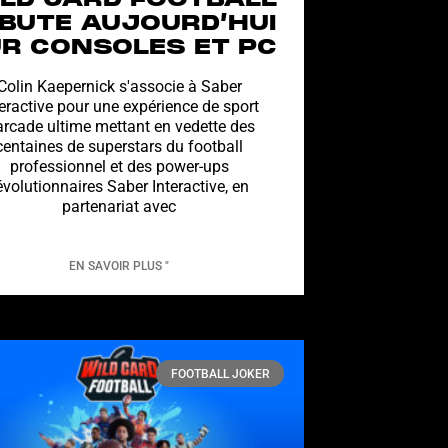
LD CARD FOOTBALL
BUTE AUJOURD’HUI
R CONSOLES ET PC
Colin Kaepernick s'associe à Saber
teractive pour une expérience de sport
arcade ultime mettant en vedette des
centaines de superstars du football
professionnel et des power-ups
évolutionnaires Saber Interactive, en
partenariat avec
EN SAVOIR PLUS "
FOOTBALL JOKER