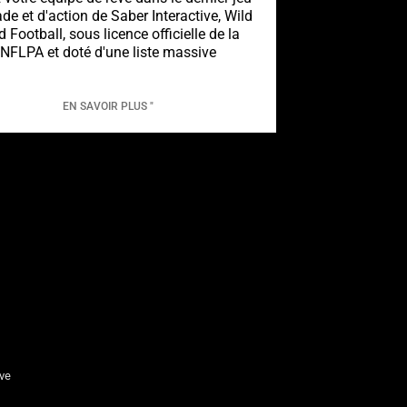
ade et d'action de Saber Interactive, Wild
d Football, sous licence officielle de la
NFLPA et doté d'une liste massive
EN SAVOIR PLUS "
ive