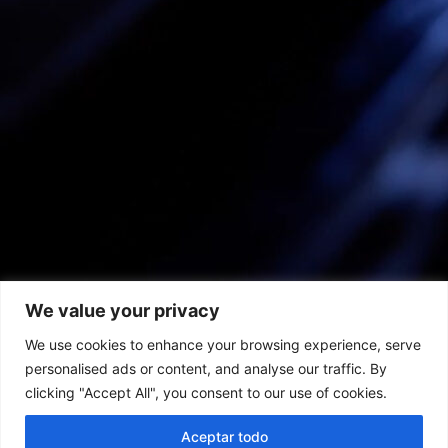
We value your privacy
We use cookies to enhance your browsing experience, serve
personalised ads or content, and analyse our traffic. By
Disfruta de un nuevo capítulo único de la
clicking "Accept All", you consent to our use of cookies.
legendaria serie de terror. Hellraiser: Revival de
Clive Barker lleva el survival horror de acción
Aceptar todo