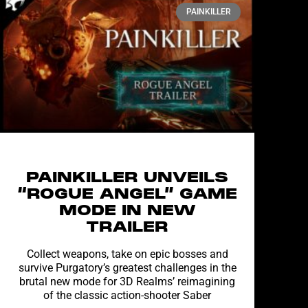
PAINKILLER
PAINKILLER UNVEILS
“ROGUE ANGEL” GAME
MODE IN NEW
TRAILER
Collect weapons, take on epic bosses and
survive Purgatory’s greatest challenges in the
brutal new mode for 3D Realms’ reimagining
of the classic action-shooter Saber