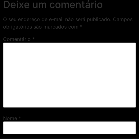
Deixe um comentário
O seu endereço de e-mail não será publicado.
Campos
obrigatórios são marcados com
*
Comentário
*
Nome
*