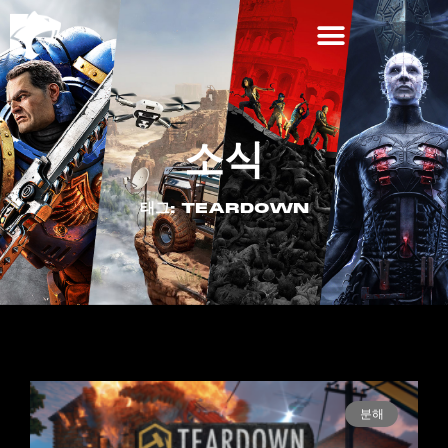
소식
태그: TEARDOWN
분해