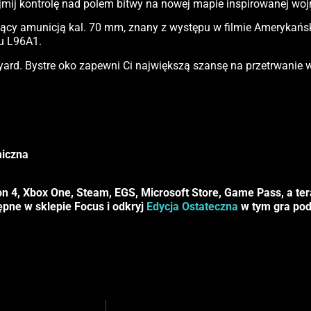
mij kontrolę nad polem bitwy na nowej mapie inspirowanej woj
jący amunicją kal. 70 mm, znany z występu w filmie Amerykański
gu L96A1.
inyard. Bystre oko zapewni Ci największą szansę na przetrwa
miczna
n 4, Xbox One, Steam, EGS, Microsoft Store, Game Pass, a ter
pne w sklepie Focus i odkryj
Edycja Ostateczna
w tym gra pods