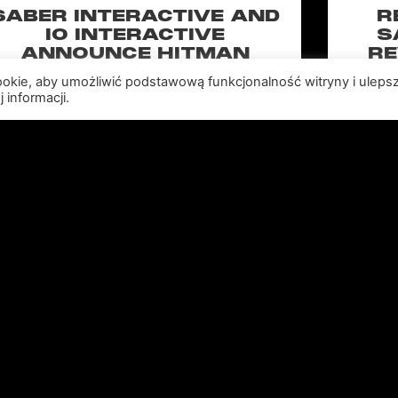
SABER INTERACTIVE AND
R
IO INTERACTIVE
S
ANNOUNCE HITMAN
RE
CLASSIC TRILOGY
HOLL
cookie, aby umożliwić podstawową funkcjonalność witryny i uleps
REMASTERED, COMING TO
N
 informacji.
PC, PLAYSTATION®5 &
CLA
XBOX SERIES X|S IN 2027
perience the origins of Agent 47 in an all-new
Pull of
remastered collection featuring Hitman:
Universal
odename 47, Hitman 2: Silent Assassin, and
Furiou
Hitman: Contracts! Welcome back, 47.
CZYTAJ WIĘCEJ "
Przeczytaj wszystkie aktualności >>