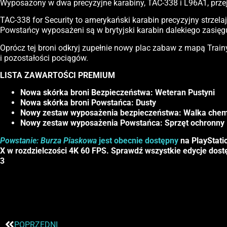
Wyposażony w dwa precyzyjne karabiny, TAC-338 i L96A1, przej
TAC-338 for Security to amerykański karabin precyzyjny strzela
Powstańcy wyposażeni są w brytyjski karabin dalekiego zasię
Oprócz tej broni odkryj zupełnie nowy plac zabaw z mapą Tra
i pozostałości pociągów.
LISTA ZAWARTOŚCI PREMIUM
Nowa skórka broni Bezpieczeństwa: Weteran Pustyni
Nowa skórka broni Powstańca: Dusty
Nowy zestaw wyposażenia bezpieczeństwa: Walka che
Nowy zestaw wyposażenia Powstańca: Sprzęt ochronny
Powstanie: Burza Piaskowa
jest obecnie dostępny
na PlayStatio
X w rozdzielczości 4K 60 FPS. Sprawdź wszystkie edycje dostę
3
POPRZEDNI