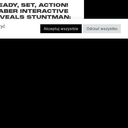
EADY, SET, ACTION!
ABER INTERACTIVE
VEALS STUNTMAN:
YWOOD, A THRILLING
zyć
Akceptuj wszystkie
Odrzuć wszystko
EW RIDE FROM THE
SSIC ACTION-RACING
GAME SERIES
f over-the-top stunts from fan-favorite
 Pictures film franchises such as Fast &
s, Back to the Future and more in this
blockbuster racing
CZYTAJ WIĘCEJ "