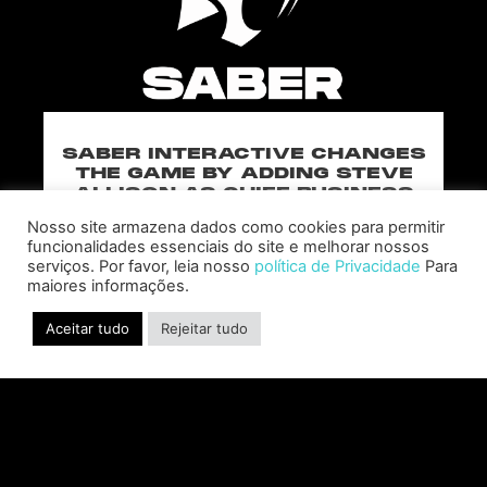
SABER INTERACTIVE CHANGES
THE GAME BY ADDING STEVE
ALLISON AS CHIEF BUSINESS
OFFICER
Nosso site armazena dados como cookies para permitir
Allison will lead business development and
funcionalidades essenciais do site e melhorar nossos
strategy for the worldwide publisher and
serviços. Por favor, leia nosso
política de Privacidade
Para
maiores informações.
developer’s portfolio of highly anticipated titles,
including Warhammer 40,000: Space Marine 3,
Aceitar tudo
Rejeitar tudo
Jurassic
CONSULTE MAIS INFORMAÇÃO "