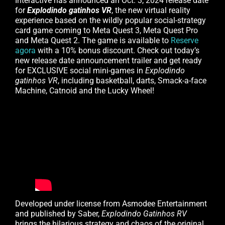
Interactive has announced an Oct. 3, 2024 release date
for
Explodindo gatinhos VR
, the new virtual reality
experience based on the wildly popular social-strategy
card game coming to Meta Quest 3, Meta Quest Pro
and Meta Quest 2. The game is available to
Reserve
agora
with a 10% bonus discount. Check out today’s
new release date announcement trailer and get ready
for EXCLUSIVE social mini-games in
Explodindo
gatinhos VR
, including basketball, darts, Smack-a-face
Machine, Catnoid and the Lucky Wheel!
Developed under license from Asmodee Entertainment
and published by Saber,
Explodindo
Gatinhos
RV
brings the hilarious strategy and chaos of the original