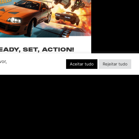
EADY, SET, ACTION!
ABER INTERACTIVE
vor,
VEALS STUNTMAN:
Aceitar tudo
Rejeitar tudo
YWOOD, A THRILLING
EW RIDE FROM THE
SSIC ACTION-RACING
GAME SERIES
f over-the-top stunts from fan-favorite
 Pictures film franchises such as Fast &
s, Back to the Future and more in this
blockbuster racing
CONSULTE MAIS INFORMAÇÃO "