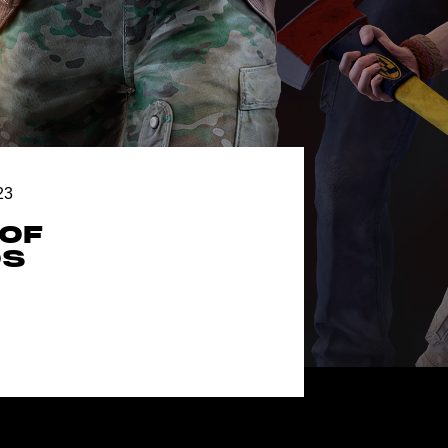
23
 OF
OS