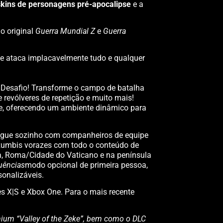
skins de personagens pré-apocalipse
e a
o original
Guerra Mundial Z
e
Guerra
e ataca implacavelmente tudo e qualquer
 Desafio! Transforme o campo de batalha
revólveres de repetição e muito mais!
de, oferecendo um ambiente dinâmico para
ogue sozinho com companheiros de equipe
 zumbis vorazes com todo o conteúdo de
a, Roma/Cidade do Vaticano e na península
uências
modo opcional de primeira pessoa,
sonalizáveis.
es X|S e Xbox One. Para o mais recente
ium “Valley of the Zeke”, bem como o DLC