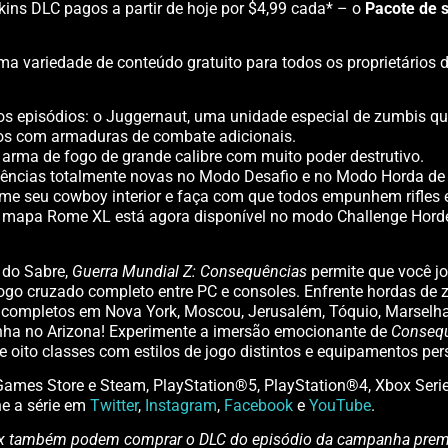
ns DLC pagos a partir de hoje por $4,99 cada* – o
Pacote de 
a variedade de conteúdo gratuito para todos os proprietários d
s episódios: o Juggernaut, uma unidade especial de zumbis qu
dos com armaduras de combate adicionais.
arma de fogo de grande calibre com muito poder destrutivo.
iências totalmente novas no Modo Desafio e no Modo Horda de
 seu cowboy interior e faça com que todos empunhem rifles e 
 o mapa Rome XL está agora disponível no modo Challenge Hor
 do Sabre,
Guerra Mundial Z: Consequências
permite que você j
ogo cruzado completo entre PC e consoles. Enfrente hordas de
s completos em Nova York, Moscou, Jerusalém, Tóquio, Marselh
a no Arizona! Experimente a imersão emocionante de
Conseq
oito classes com estilos de jogo distintos e equipamentos per
c Games Store e Steam, PlayStation®5, PlayStation®4, Xbox Seri
e a série em
Twitter
,
Instagram
,
Facebook
e
YouTube
.
 Xbox também podem comprar o DLC do episódio da campanha prem