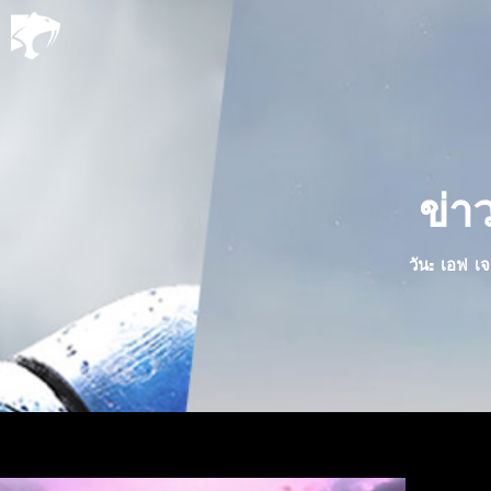
ข่า
วัน: เอฟ เจ