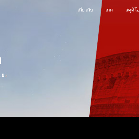
เกี่ยวกับ
เกม
สตูดิโ
ว
 ย