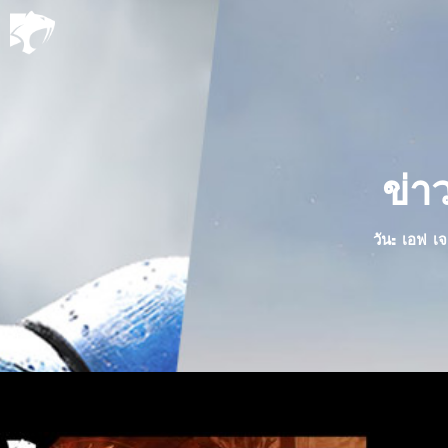
ข่า
วัน: เอฟ เจ