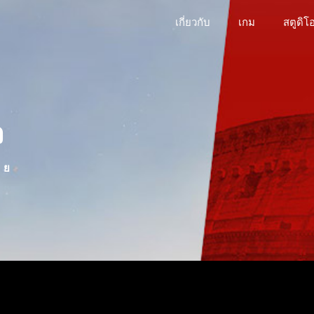
เกี่ยวกับ
เกม
สตูดิโ
ว
 ย