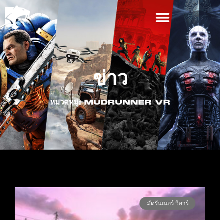
ข่าว
หมวดหมู่: MUDRUNNER VR
มัดรันเนอร์ วีอาร์