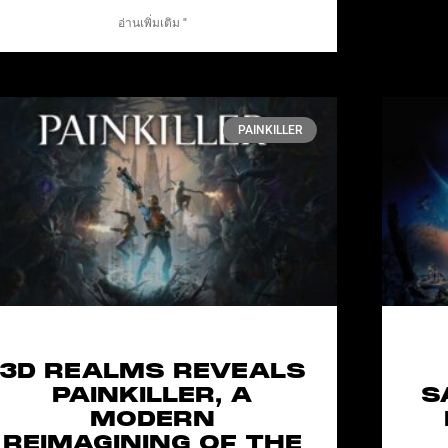
อ่านเพิ่มเติม "
PAINKILLER
3D REALMS REVEALS
PAINKILLER, A
S
MODERN
REIMAGINING OF THE