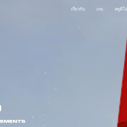
เกี่ยวกับ
เกม
สตูดิโ
ว
NCEMENTS