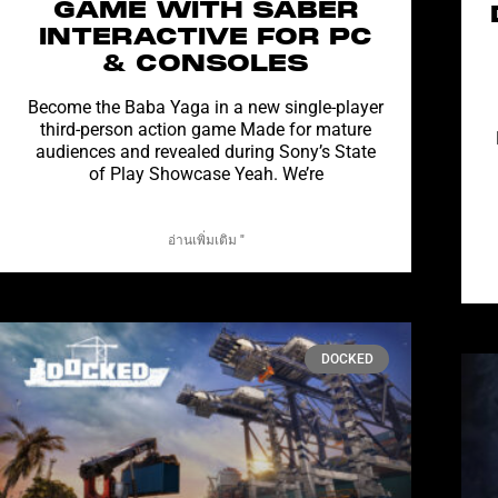
GAME WITH SABER
INTERACTIVE FOR PC
& CONSOLES
Become the Baba Yaga in a new single-player
third-person action game Made for mature
audiences and revealed during Sony’s State
of Play Showcase Yeah. We’re
อ่านเพิ่มเติม "
DOCKED