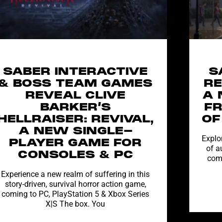
SABER INTERACTIVE
S
& BOSS TEAM GAMES
RE
REVEAL CLIVE
A 
BARKER’S
F
HELLRAISER: REVIVAL,
OF
A NEW SINGLE-
Explor
PLAYER GAME FOR
of a
CONSOLES & PC
comi
Experience a new realm of suffering in this
story-driven, survival horror action game,
coming to PC, PlayStation 5 & Xbox Series
X|S The box. You