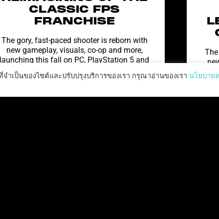
CLASSIC FPS
FRANCHISE
L
The gory, fast-paced shooter is reborn with
new gameplay, visuals, co-op and more,
The 
launching this fall on PC, PlayStation 5 and
new
Xbox Series X|S Prepare
shoo
ำงานที่จำเป็นของไซต์และปรับปรุงบริการของเรา กรุณาอ่านของเรา
นโยบาย
อ่านเพิ่มเติม "
สงครามโลกครั้งที่ Z: ผลพวง