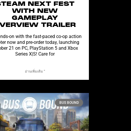
STEAM NEXT FEST
WITH NEW
GAMEPLAY
VERVIEW TRAILER
nds-on with the fast-paced co-op action
ter now and pre-order today, launching
ober 21 on PC, PlayStation 5 and Xbox
Series X|S! Care for
อ่านเพิ่มเติม "
BUS BOUND