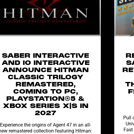
SABER INTERACTIVE
R
AND IO INTERACTIVE
S
ANNOUNCE HITMAN
RE
CLASSIC TRILOGY
REMASTERED,
T
COMING TO PC,
F
PLAYSTATION®5 &
XBOX SERIES X|S IN
2027
Pull 
Univ
Experience the origins of Agent 47 in an all-
Fast
new remastered collection featuring Hitman: