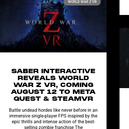
WORLD WAR Z VR
SABER INTERACTIVE
REVEALS WORLD
WAR Z VR, COMING
AUGUST 12 TO META
QUEST & STEAMVR
Battle undead hordes like never before in an
immersive single-player FPS inspired by the
epic thrills and intense action of the best-
selling zombie franchise The