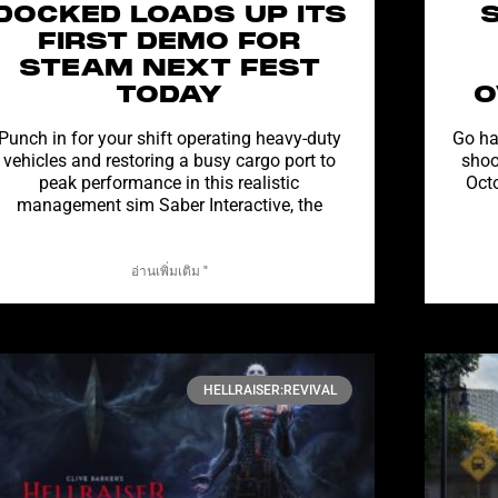
DOCKED LOADS UP ITS
FIRST DEMO FOR
STEAM NEXT FEST
TODAY
O
Punch in for your shift operating heavy-duty
Go ha
vehicles and restoring a busy cargo port to
shoo
peak performance in this realistic
Oct
management sim Saber Interactive, the
อ่านเพิ่มเติม "
HELLRAISER:REVIVAL