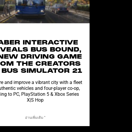
ABER INTERACTIVE
VEALS BUS BOUND,
NEW DRIVING GAME
ROM THE CREATORS
 BUS SIMULATOR 21
e and improve a vibrant city with a fleet
uthentic vehicles and four-player co-op,
ng to PC, PlayStation 5 & Xbox Series
X|S Hop
อ่านเพิ่มเติม "