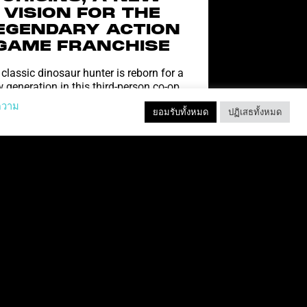
VISION FOR THE
EGENDARY ACTION
GAME FRANCHISE
classic dinosaur hunter is reborn for a
 generation in this third-person co-op
ter, coming to PC, PlayStation 5 & Xbox
ความ
ยอมรับทั้งหมด
ปฏิเสธทั้งหมด
Series X|S At
อ่านเพิ่มเติม "
ลูกแมวระเบิด VR