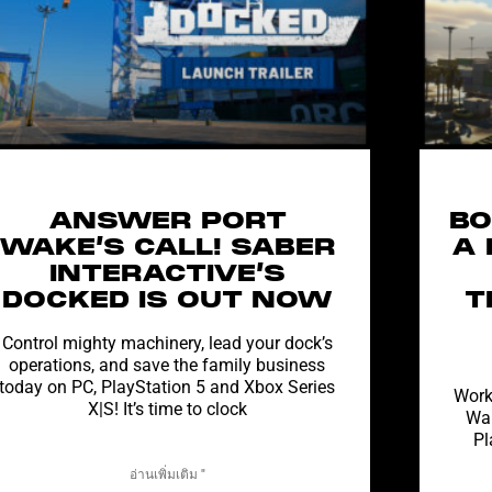
ANSWER PORT
BO
WAKE’S CALL! SABER
A 
INTERACTIVE’S
DOCKED IS OUT NOW
T
Control mighty machinery, lead your dock’s
operations, and save the family business
today on PC, PlayStation 5 and Xbox Series
Work 
X|S! It’s time to clock
Wak
Pl
อ่านเพิ่มเติม "