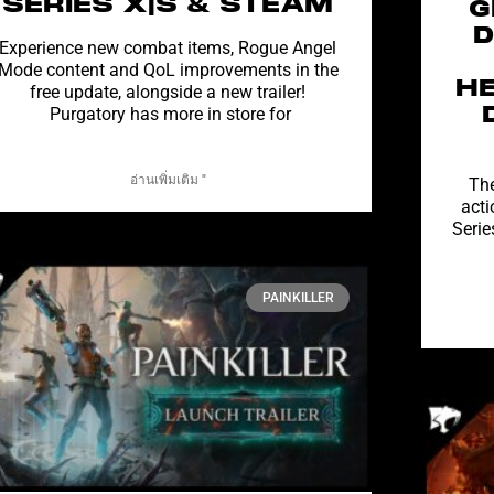
SERIES X|S & STEAM
G
D
Experience new combat items, Rogue Angel
Mode content and QoL improvements in the
HE
free update, alongside a new trailer!
Purgatory has more in store for
อ่านเพิ่มเติม "
The
acti
Serie
PAINKILLER