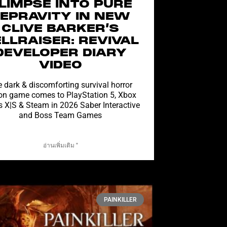
LIMPSE INTO PURE
EPRAVITY IN NEW
CLIVE BARKER’S
LLRAISER: REVIVAL
DEVELOPER DIARY
VIDEO
 dark & discomforting survival horror
on game comes to PlayStation 5, Xbox
s X|S & Steam in 2026 Saber Interactive
and Boss Team Games
อ่านเพิ่มเติม "
PAINKILLER