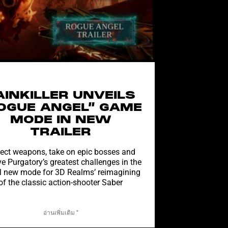
AINKILLER UNVEILS
OGUE ANGEL” GAME
MODE IN NEW
TRAILER
lect weapons, take on epic bosses and
ve Purgatory’s greatest challenges in the
l new mode for 3D Realms’ reimagining
of the classic action-shooter Saber
อ่านเพิ่มเติม "