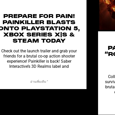
PREPARE FOR PAIN!
PAINKILLER BLASTS
ONTO PLAYSTATION 5,
XBOX SERIES X|S &
STEAM TODAY
P
Check out the launch trailer and grab your
“R
friends for a brutal co-op action shooter
experience! Painkiller is back! Saber
Interactive’s 3D Realms label and
Col
survi
อ่านเพิ่มเติม "
bruta