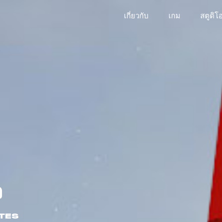
เกี่ยวกับ
เกม
สตูดิโ
ว
ATES