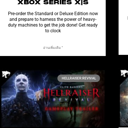
XBOX SERIES X|S
Pre-order the Standard or Deluxe Edition now
and prepare to harness the power of heavy-
duty machines to get the job done! Get ready
to clock
อ่านเพิ่มเติม "
HELLRAISER:REVIVAL