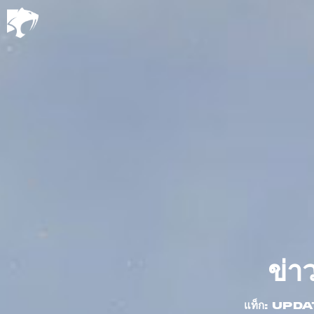
ข่า
แท็ก: UPD