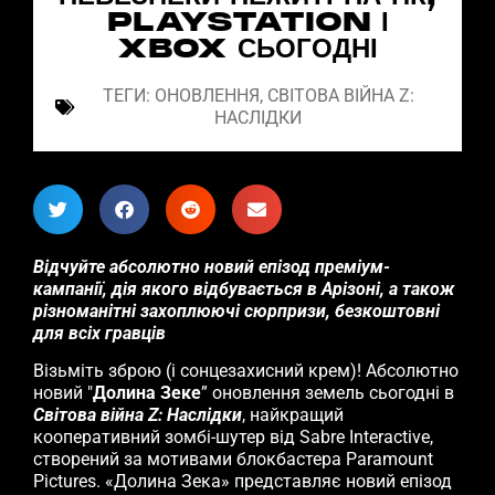
PLAYSTATION І
XBOX СЬОГОДНІ
ТЕГИ:
ОНОВЛЕННЯ
,
СВІТОВА ВІЙНА Z:
НАСЛІДКИ
Відчуйте абсолютно новий епізод преміум-
кампанії, дія якого відбувається в Арізоні, а також
різноманітні захоплюючі сюрпризи, безкоштовні
для всіх гравців
Візьміть зброю (і сонцезахисний крем)! Абсолютно
новий "
Долина Зеке
” оновлення земель сьогодні в
Світова війна Z: Наслідки
, найкращий
кооперативний зомбі-шутер від Sabre Interactive,
створений за мотивами блокбастера Paramount
Pictures. «Долина Зека» представляє новий епізод