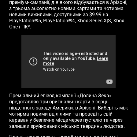
преміум-кампанії, дія якого відбувається в Арізоні,
з трьома абсолютно новими картами та чотирма
новими вижилими, доступними за $9.99 на
PlayStation®5, PlayStation®4, Xbox Series X|S, Xbox
One і ПК*.
Преміальний епізод кампанії «Долина Зека»
представляє три оригінальні карти в серці
південного заходу Америки: в Арізоні. Виберіть між
чотирма новими вцілілими та проведіть свій
караван у безпечне місце через пустелю та через
залишки зруйнованих міських твердинь людства.
Гравці також можуть придбати два нові платні