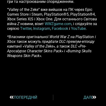
гри та настроюваним спорядженням.
“Valley of the Zeke” вже вийшов на ПК через Epic
Games Store і Steam, PlayStation®5, PlayStation®4,
Xbox Series X|S і Xbox One. Для останнього
Світова
війна Z
новини, візит
WWZgame.com
, і слідкуйте за
серією
Twitter
,
Instagram
,
Facebook
і
YouTube
.
*Власники оригінальної World War Z на PlayStation і
Xbox також можуть придбати DLC преміум-епізоду
кампанії «Valley of the Zeke», а також DLC «Pre-
Apocalypse Character Skins Pack» і «Burning Skulls
Weapons Skin Pack».
ПОПЕРЕДНІЙ
ДАЛІ