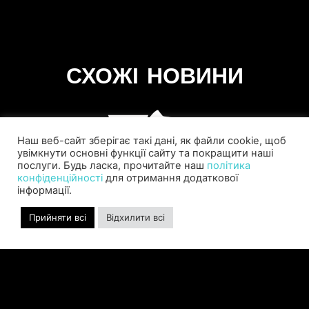
СХОЖІ НОВИНИ
Наш веб-сайт зберігає такі дані, як файли cookie, щоб
увімкнути основні функції сайту та покращити наші
послуги. Будь ласка, прочитайте наш
політика
конфіденційності
для отримання додаткової
інформації.
Прийняти всі
Відхилити всі
SABER INTERACTIVE CHANGES
THE GAME BY ADDING STEVE
ALLISON AS CHIEF BUSINESS
OFFICER