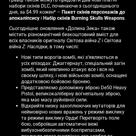
набори скінів DLC, починаючи з сьогоднішнього
дня, за $4.99 кожен* –
Пакет скінів персонажів до
апокаліпсису
і
Набір скінів Burning Skulls Weapons
.
Сьогоднішнє оновлення «Долина Зека» також
містить різноманітний безкоштовний вміст для
всіх власників оригіналу
Світова війна Z
і
Світова
війна Z: Наслідки
, в тому числі:
Нові типи ворогів-зомбі, які з’являються в
усіх епізодах: Джаггернаут, спеціальний загін
зомбі, який невпинно атакує все і вся на
своєму шляху, і нові військові зомбі, оснащені
додатковою бойовою бронею.
Представляємо допоміжну зброю De50 Heavy
Pistol, великокаліберну вогнепальну зброю,
яка має масу руйнівної сили.
Відкрийте низку захоплюючих мутаторів для
неймовірно нових вражень у режимі виклику
та режимі виклику Орди! Перетворіть поле
бою, озброївши автоматичні вежі
вибухонебезпечними боєприпасами,