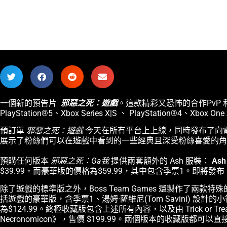
一個新的預告片
邪惡之死：遊戲
。這款精彩又恐怖的合作PvP 和
PlayStation®5、Xbox Series X|S 、 PlayStation®4、Xbox O
預訂單
邪惡之死：遊戲
今天在所有平台上上線，同時發布了向電
展示了粉絲們可以在遊戲中看到的一些經典且深受粉絲喜愛的角
預購任何版本
邪惡之死：Ga
我
提供兩套額外的 Ash 服裝：
Ash
$39.99，而豪華版的價格為$59.99，其中包含季票1。即將發布
除了遊戲的標準版之外，Boss Team Games 還製作了兩
括遊戲的豪華版，含季票1、湯姆·薩維尼(Tom Savini)
為$124.99。終極收藏版包含上述所有內容，以及由 Trick or Treat St
Necronomicon》，售價 $199.99。兩個版本的收藏版都可以直接