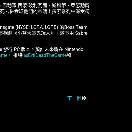
巴勃羅·西蒙·玻利瓦爾、斯科蒂、亞瑟勳爵
死去併吞噬他們的靈魂！探索系列中深受粉
 (NYSE: LGF.A, LGF.B) 的Boss Team
電視劇《小智大戰鬼玩人》。遊戲由 Sabre
box One 發行 PC 版本。預計未來將在 Nintendo
ame
， 推特
@EvilDeadTheGame
和
下一個