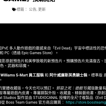
標籤：
公告
,
更新
PvE 多人動作遊戲的靈感來自「Evil Dead」宇宙中標誌性的恐怖
ne 和 PC（透過 Epic Games Store）。
影原創預告片和美學致敬的新預告片。預購預告片充滿復古、恐怖
色、武器和惡魔。
 Williams S-Mart 員工服裝
和
阿什威廉斯英勇騎士裝
。標準版
。
款特殊的實體收藏版，今天也可以預訂。
邪惡之死：遊戲
珍藏版數量有
 設計的小智專屬遊戲內皮膚、專屬鋼製外殼、收藏盒、精裝藝術書、原
udios 製作並由 STUDIOCANAL 授權的全尺寸複製品《Evil Dead II
從 Boss Team Games 官方商店購買：
https://store.bosstea