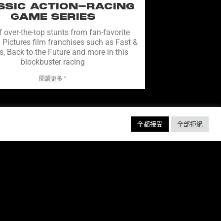
SSIC ACTION-RACING
GAME SERIES
f over-the-top stunts from fan-favorite
 Pictures film franchises such as Fast &
s, Back to the Future and more in this
blockbuster racing
閱讀更多 ”
全都接受
全部拒絕