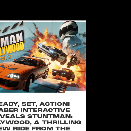
EADY, SET, ACTION!
ABER INTERACTIVE
VEALS STUNTMAN:
YWOOD, A THRILLING
EW RIDE FROM THE