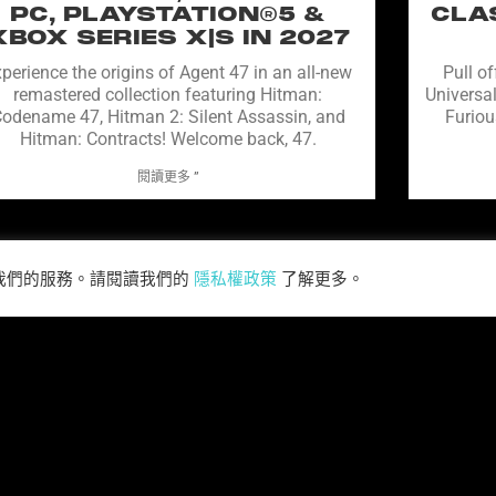
PC, PLAYSTATION®5 &
CLA
XBOX SERIES X|S IN 2027
perience the origins of Agent 47 in an all-new
Pull of
remastered collection featuring Hitman:
Universal
odename 47, Hitman 2: Silent Assassin, and
Furiou
Hitman: Contracts! Welcome back, 47.
閱讀更多 ”
閱讀所有新聞>>
善我們的服務。請閱讀我們的
隱私權政策
了解更多。