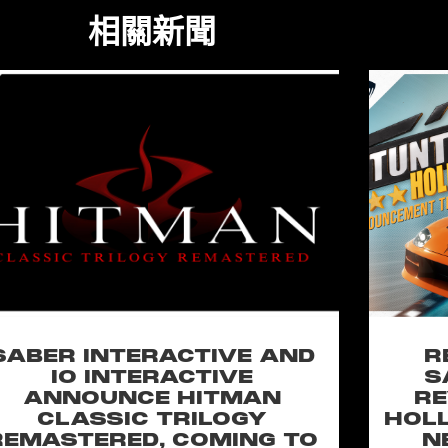
相關新聞
SABER INTERACTIVE AND
R
IO INTERACTIVE
S
ANNOUNCE HITMAN
RE
CLASSIC TRILOGY
HOLL
REMASTERED, COMING TO
N