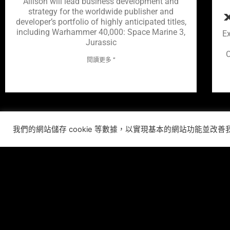
Allison will lead business development and
strategy for the worldwide publisher and
developer’s portfolio of highly anticipated titles,
including Warhammer 40,000: Space Marine 3,
Ex
Jurassic
C
閱讀更多 ”
我們的網站儲存 cookie 等數據，以實現基本的網站功能並改