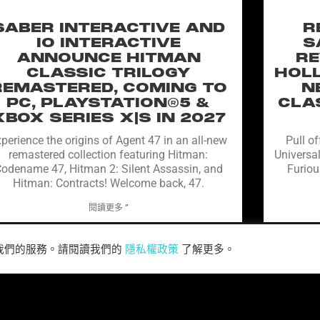
SABER INTERACTIVE AND
R
IO INTERACTIVE
S
ANNOUNCE HITMAN
RE
CLASSIC TRILOGY
HOLL
REMASTERED, COMING TO
N
PC, PLAYSTATION®5 &
CLA
XBOX SERIES X|S IN 2027
perience the origins of Agent 47 in an all-new
Pull of
remastered collection featuring Hitman:
Universal
odename 47, Hitman 2: Silent Assassin, and
Furiou
Hitman: Contracts! Welcome back, 47.
閱讀更多 ”
善我們的服務。請閱讀我們的
隱私權政策
了解更多。
閱讀所有新聞>>