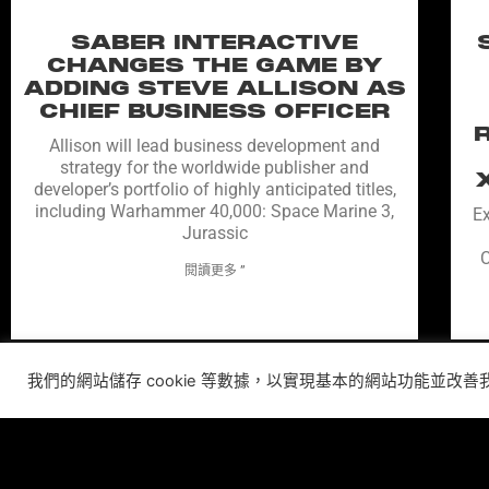
SABER INTERACTIVE
CHANGES THE GAME BY
ADDING STEVE ALLISON AS
CHIEF BUSINESS OFFICER
Allison will lead business development and
strategy for the worldwide publisher and
developer’s portfolio of highly anticipated titles,
including Warhammer 40,000: Space Marine 3,
Ex
Jurassic
C
閱讀更多 ”
我們的網站儲存 cookie 等數據，以實現基本的網站功能並改