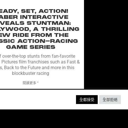
EADY, SET, ACTION!
ABER INTERACTIVE
VEALS STUNTMAN:
YWOOD, A THRILLING
EW RIDE FROM THE
SSIC ACTION-RACING
GAME SERIES
f over-the-top stunts from fan-favorite
 Pictures film franchises such as Fast &
s, Back to the Future and more in this
blockbuster racing
閱讀更多 ”
全都接受
全部拒絕