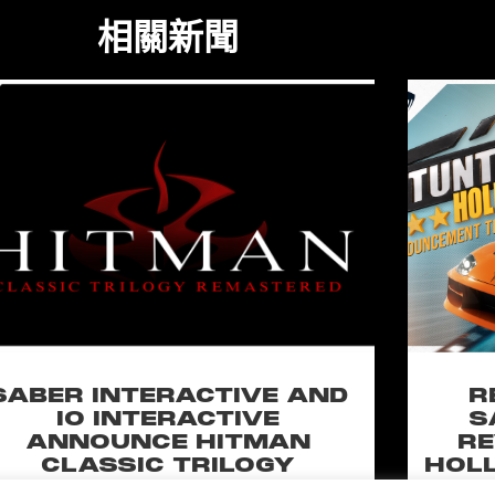
相關新聞
SABER INTERACTIVE AND
R
IO INTERACTIVE
S
ANNOUNCE HITMAN
RE
CLASSIC TRILOGY
HOLL
REMASTERED, COMING TO
N