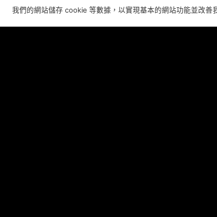
Allison will lead business development and
我們的網站儲存 cookie 等數據，以實現基本的網站功能並改
strategy for the worldwide publisher and
developer’s portfolio of highly anticipated titles,
including Warhammer 40,000: Space Marine 3,
Ex
Jurassic
C
閱讀更多 ”