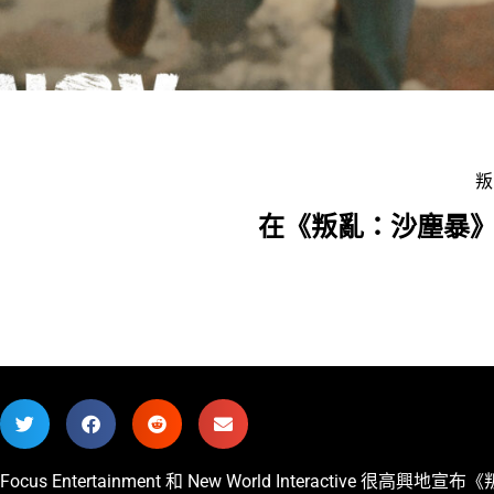
叛
在《叛亂：沙塵暴》
Focus Entertainment 和 New World Interac