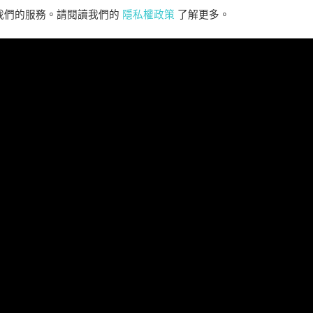
PC, PLAYSTATION®5 &
CLA
善我們的服務。請閱讀我們的
隱私權政策
了解更多。
XBOX SERIES X|S IN 2027
perience the origins of Agent 47 in an all-new
Pull of
remastered collection featuring Hitman:
Universal
odename 47, Hitman 2: Silent Assassin, and
Furiou
Hitman: Contracts! Welcome back, 47.
閱讀更多 ”
閱讀所有新聞>>