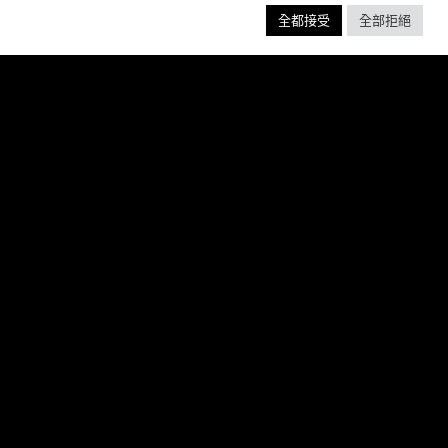
SSIC ACTION-RACING
全都接受
全部拒絕
GAME SERIES
f over-the-top stunts from fan-favorite
 Pictures film franchises such as Fast &
s, Back to the Future and more in this
blockbuster racing
閱讀更多 ”