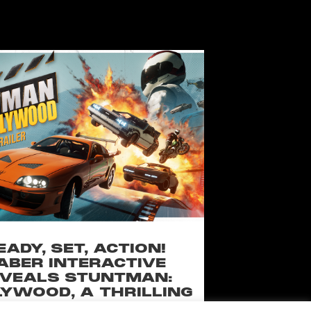
EADY, SET, ACTION!
ABER INTERACTIVE
VEALS STUNTMAN:
YWOOD, A THRILLING
EW RIDE FROM THE