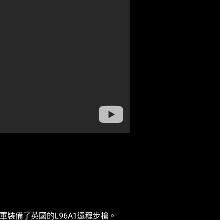
起義軍裝備了英國的L96A1遠程步槍。