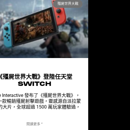
殭屍世界大戰
《殭屍世界大戰》登陸任天堂
SWITCH
re Interactive 發布了《殭屍世界大戰》，
一款暢銷殭屍射擊遊戲，靈感源自派拉蒙
的大片，全球超過 1500 萬玩家體驗過，
閱讀更多 ”