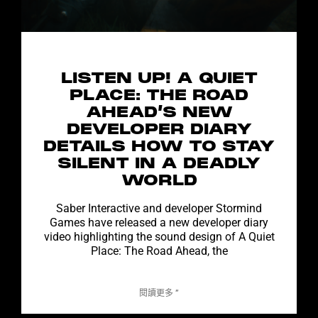
LISTEN UP! A QUIET
PLACE: THE ROAD
AHEAD’S NEW
DEVELOPER DIARY
DETAILS HOW TO STAY
SILENT IN A DEADLY
WORLD
Saber Interactive and developer Stormind
Games have released a new developer diary
video highlighting the sound design of A Quiet
Place: The Road Ahead, the
閱讀更多 ”