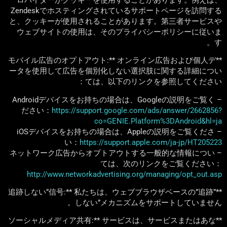
Zendeskでホスティングされているサポートページを訪問する
と、クッキーが使用されることがあります。第三者サービスや
ウェブサイトの使用は、そのプライバシーポリシーに従いま
す。
**モバイル広告のオプトアウト:** オンライン広告および個人デ
ータを使用して広告を個別化しない選択肢に関する詳細につい
ては、以下のリンクを参照してください：
– Androidデバイスをお持ちの場合は、Googleの説明をご覧く
ださい：
https://support.google.com/ads/answer/2662856?
co=GENIE.Platform%3DAndroid&hl=ja
– iOSデバイスをお持ちの場合は、Appleの説明をご覧くださ
い：
https://support.apple.com/ja-jp/HT205223
– ネットワーク広告からオプトアウトする一般的な情報につい
ては、次のリンクをご覧ください：
http://www.networkadvertising.org/managing/opt_out.asp
**”追跡しない”信号:** 私たちは、ウェブブラウザベースの”追跡
しない”メカニズムをサポートしていません。
**ソーシャルメディア共有:** サービスは、サービスまたはあな