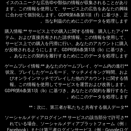
イスのユニークな広告IDや類似の情報が収集されることがあり
ます。この情報を使用して、サービス上の広告をあなたの興味
に合わせて個別化します。GDPR第6条第1項（f）に基づき、正
当な利益のためにこのデータを処理します。
**購入情報:** サービス上での購入に関する情報、購入したアイ
テム、および直接共有された請求情報。この情報を使用して、
サービス上での購入を円滑に行い、あなたのアカウントに購入
が反映されるようにします。GDPR第6条第1項（b）に基づき、
あなたとの契約を履行するためにこのデータを処理します。
**ゲームプレイ情報:** あなたのゲームプレイ、ゲーム内の進行
状況、プレイしたゲームモード、マッチメイキング時間、およ
びオンラインマッチでプレイした他のアカウントに関する情
報。この情報を使用してサービスを運営および改善します。
GDPR第6条第1項（b）に基づき、あなたとの契約を履行するた
めにこのデータを処理します。
**次に、第三者が私たちと共有する個人データ：**
**ソーシャルメディアログイン:** サービスの該当部分で許可さ
れている場合、ソーシャルメディアプラットフォーム（例：
Facebook）または第三者ログインサービス（例：Googleログ