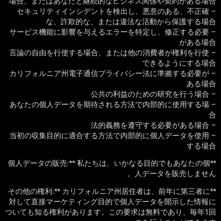
場合、またはあなたと継続的なビジネス関係や契約がある場合
– セキュリティインシデントを検出し、悪意のある、不正確
な、詐欺的な、または違法な活動から保護する場合
– サービス機能に影響を与えるエラーを特定し、修正する必要
がある場合
– 言論の自由を行使する場合、または他の消費者が権利を行使
できるようにする場合
– カリフォルニア州電子通信プライバシー法に準拠する必要が
ある場合
– 公共の利益のための研究を行う場合
– あなたの個人データを期待される方法で内部的に使用する場
合
– 法的義務を遵守する必要がある場合
– 当初の収集目的に適合する方法で内部的に個人データを使用
する場合
**個人データの販売:** 私たちは、いかなる目的でもあなたの個
人データを販売しません。
**その他の権利:** カリフォルニア州居住者は、前年に第三者に
対して直接マーケティング目的で個人データを開示した情報に
ついても知る権利があります。この要求は無料であり、毎年1回