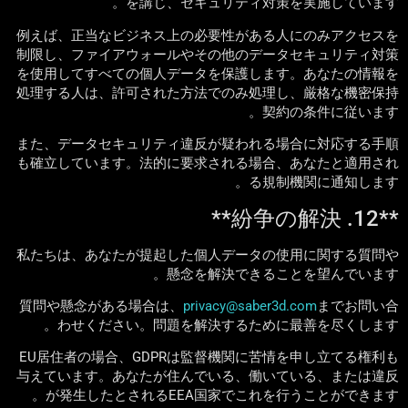
を講じ、セキュリティ対策を実施しています。
例えば、正当なビジネス上の必要性がある人にのみアクセスを
制限し、ファイアウォールやその他のデータセキュリティ対策
を使用してすべての個人データを保護します。あなたの情報を
処理する人は、許可された方法でのみ処理し、厳格な機密保持
契約の条件に従います。
また、データセキュリティ違反が疑われる場合に対応する手順
も確立しています。法的に要求される場合、あなたと適用され
る規制機関に通知します。
**12. 紛争の解決**
私たちは、あなたが提起した個人データの使用に関する質問や
懸念を解決できることを望んでいます。
質問や懸念がある場合は、
privacy@saber3d.com
までお問い合
わせください。問題を解決するために最善を尽くします。
EU居住者の場合、GDPRは監督機関に苦情を申し立てる権利も
与えています。あなたが住んでいる、働いている、または違反
が発生したとされるEEA国家でこれを行うことができます。