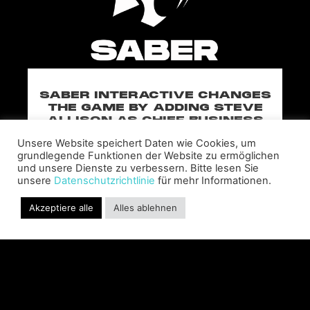
SABER INTERACTIVE CHANGES
THE GAME BY ADDING STEVE
ALLISON AS CHIEF BUSINESS
OFFICER
Unsere Website speichert Daten wie Cookies, um
Allison will lead business development and
grundlegende Funktionen der Website zu ermöglichen
strategy for the worldwide publisher and
und unsere Dienste zu verbessern. Bitte lesen Sie
developer’s portfolio of highly anticipated titles,
unsere
Datenschutzrichtlinie
für mehr Informationen.
including Warhammer 40,000: Space Marine 3,
Jurassic
Akzeptiere alle
Alles ablehnen
MEHR LESEN "