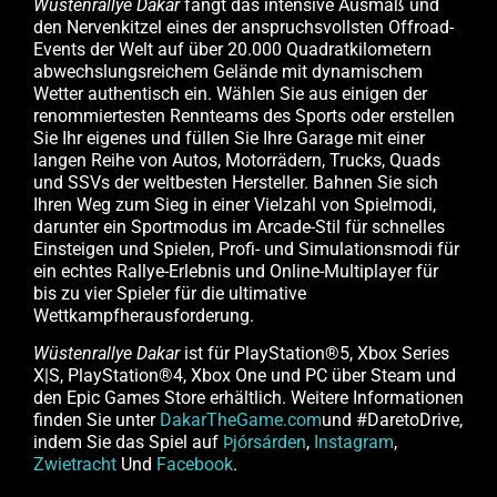
Wüstenrallye Dakar
fängt das intensive Ausmaß und
den Nervenkitzel eines der anspruchsvollsten Offroad-
Events der Welt auf über 20.000 Quadratkilometern
abwechslungsreichem Gelände mit dynamischem
Wetter authentisch ein. Wählen Sie aus einigen der
renommiertesten Rennteams des Sports oder erstellen
Sie Ihr eigenes und füllen Sie Ihre Garage mit einer
langen Reihe von Autos, Motorrädern, Trucks, Quads
und SSVs der weltbesten Hersteller. Bahnen Sie sich
Ihren Weg zum Sieg in einer Vielzahl von Spielmodi,
darunter ein Sportmodus im Arcade-Stil für schnelles
Einsteigen und Spielen, Profi- und Simulationsmodi für
ein echtes Rallye-Erlebnis und Online-Multiplayer für
bis zu vier Spieler für die ultimative
Wettkampfherausforderung.
Wüstenrallye Dakar
ist für PlayStation®5, Xbox Series
X|S, PlayStation®4, Xbox One und PC über Steam und
den Epic Games Store erhältlich. Weitere Informationen
finden Sie unter
DakarTheGame.com
und #DaretoDrive,
indem Sie das Spiel auf
Þjórsárden
,
Instagram
,
Zwietracht
Und
Facebook
.