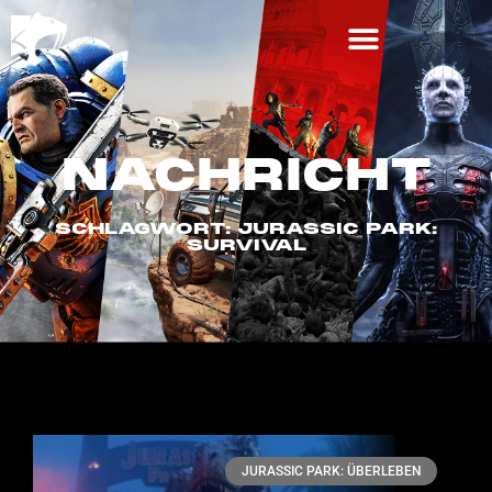
NACHRICHT
SCHLAGWORT: JURASSIC PARK:
SURVIVAL
JURASSIC PARK: ÜBERLEBEN