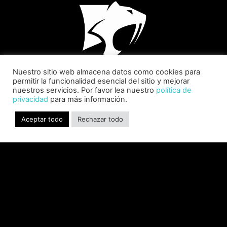
Nuestro sitio web almacena datos como cookies para
permitir la funcionalidad esencial del sitio y mejorar
nuestros servicios. Por favor lea nuestro
política de
privacidad
para más información.
SABER INTERACTIVE CHANGES
THE GAME BY ADDING STEVE
Aceptar todo
Rechazar todo
ALLISON AS CHIEF BUSINESS
OFFICER
Allison will lead business development and
strategy for the worldwide publisher and
developer’s portfolio of highly anticipated titles,
including Warhammer 40,000: Space Marine 3,
Jurassic
LEER MÁS "