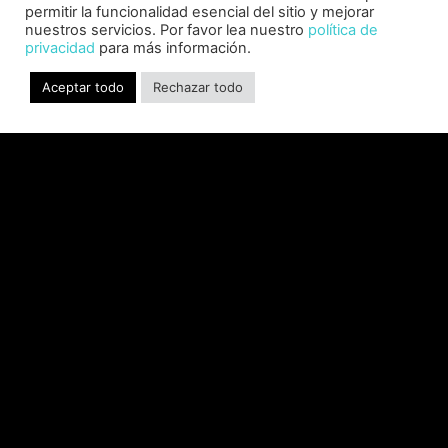
permitir la funcionalidad esencial del sitio y mejorar
nuestros servicios. Por favor lea nuestro
política de
privacidad
para más información.
Aceptar todo
Rechazar todo
SABER INTERACTIVE CHANGES
THE GAME BY ADDING STEVE
ALLISON AS CHIEF BUSINESS
OFFICER
Allison will lead business development and
strategy for the worldwide publisher and
developer’s portfolio of highly anticipated titles,
including Warhammer 40,000: Space Marine 3,
Jurassic
LEER MÁS "