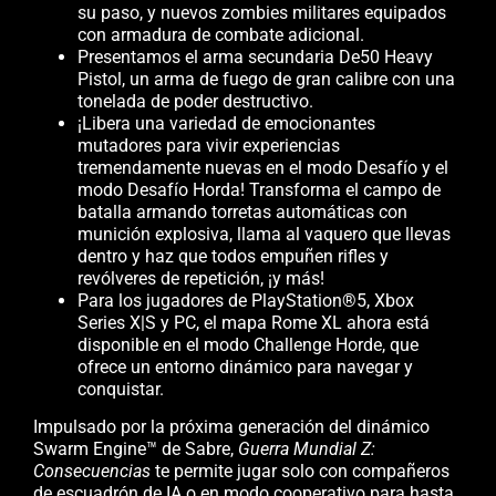
su paso, y nuevos zombies militares equipados
con armadura de combate adicional.
Presentamos el arma secundaria De50 Heavy
Pistol, un arma de fuego de gran calibre con una
tonelada de poder destructivo.
¡Libera una variedad de emocionantes
mutadores para vivir experiencias
tremendamente nuevas en el modo Desafío y el
modo Desafío Horda! Transforma el campo de
batalla armando torretas automáticas con
munición explosiva, llama al vaquero que llevas
dentro y haz que todos empuñen rifles y
revólveres de repetición, ¡y más!
Para los jugadores de PlayStation®5, Xbox
Series X|S y PC, el mapa Rome XL ahora está
disponible en el modo Challenge Horde, que
ofrece un entorno dinámico para navegar y
conquistar.
Impulsado por la próxima generación del dinámico
Swarm Engine™ de Sabre,
Guerra Mundial Z:
Consecuencias
te permite jugar solo con compañeros
de escuadrón de IA o en modo cooperativo para hasta