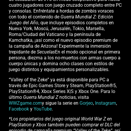
cuatro jugadores con juego cruzado completo entre PC
y consolas. Enfréntate a hordas de zombis voraces
con todo el contenido de
Guerra Mundial Z: Edición
Juego del Año
, que incluye episodios completos en
Nueva York, Moscú, Jerusalén, Tokio, Marsella,
Roma/Ciudad del Vaticano y la península de
Kamchatka, ¡así como el nuevo episodio premium de
la campaña de Arizona! Experimente la inmersión
trepidante de
Secuelas
En el modo opcional en primera
persona, diezma a los no-muertos con armas cuerpo a
cuerpo únicas y domina ocho clases con estilos de
juego distintos y equipamientos personalizables.
“Valley of the Zeke” ya está disponible para PC a
través de Epic Games Store y Steam, PlayStation®5,
PlayStation®4, Xbox Series X|S y Xbox One. Para lo
último
Guerra Mundial Z
noticias, visita
WWZgame.com
y sigue la serie en
Gorjeo
,
Instagram
,
Facebook
y
YouTube
.
*Los propietarios del juego original World War Z en
PlayStation y Xbox también pueden comprar el DLC del
episodio de campaña premium “Valley of the Zeke”, así