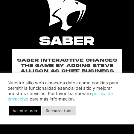
SABER INTERACTIVE CHANGES
THE GAME BY ADDING STEVE
ALLISON AS CHIEF BUSINESS
OFFICER
Nuestro sitio web almacena datos como cookies para
Allison will lead business development and
permitir la funcionalidad esencial del sitio y mejorar
strategy for the worldwide publisher and
nuestros servicios. Por favor lea nuestro
política de
developer’s portfolio of highly anticipated titles,
privacidad
para más información.
including Warhammer 40,000: Space Marine 3,
Jurassic
Aceptar todo
Rechazar todo
LEER MÁS "