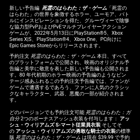
新しい予告編
死霊のはらわた：ザ・ゲーム
「死霊の
はらわた」の世界を象徴するホラー、ユーモア、バト
ルにインスピレーションを得た、グルーヴィーで陰惨
な協力型PvPおよびPvEマルチプレイヤーアクション
ゲームが、2022年5月13日にPlayStation®5、Xbox
Series X|S、PlayStation®4、Xbox One、PC向けに
Epic Games Storeからリリースされます。
予約注文
死霊のはらわた：ザ・ゲーム
本日、すべて
のプラットフォームで公開され、映画のオリジナル予
告編と美学に敬意を表した新しい予告編も公開されま
す。80 年代初期のホラー映画の予告編のようなビン
テージ感あふれるこの予約注文予告編では、ファンが
ゲームで遭遇するであろう、ファンに人気のクラシッ
クなキャラクター、武器、悪魔の一部が紹介されま
す。
どのバージョンでも予約注文可能
死霊のはらわた：ガ
自分
2つのボーナスアッシュ衣装を付与します：
アッ
シュ・ウィリアムズ S-マート従業員衣装
そしてそ
の
アッシュ・ウィリアムズの勇敢な騎士の衣装
の標準
版
死霊のはらわた：ザ・ゲーム
は現在 $39.99 で予約