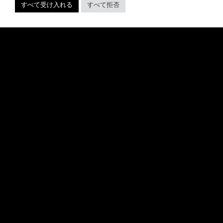
すべて受け入れる
すべて拒否
ALLISON AS CHIEF BUSINESS
OFFICER
Allison will lead business development and
strategy for the worldwide publisher and
developer’s portfolio of highly anticipated titles,
including Warhammer 40,000: Space Marine 3,
Jurassic
続きを読む "