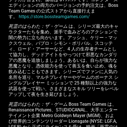
エディションの両方のバージョンの予約注文は、Boss
Team Games の公式ストアから直接行えま
す。
https://store.bossteamgames.com/
死霊のはらわた：ザ・ゲーム
は、シリーズ最大のキャ
ラクターたちを集め、派手で血みどろのアクションで
闇の勢力に立ち向かいます。アッシュ、ケリー・マッ
クスウェル、パブロ・シモン・ボリバル、スコッテ
ィ、ロード・アーサーなど、4 人の生存者チームとし
て協力し、デッドアイトをやっつけて邪悪なカンダリ
アの悪魔を追放しましょう。あるいは、自らが強力な
悪魔となり、憑依能力を使って善玉を食い止め、魂を
飲み込むこともできます。シリーズでファンに人気の
名所を巡り、マルチプレイヤーやゲームのボーナス シ
ングルプレイヤー ミッションで 25 種類以上の強力な
武器を使って戦い、さまざまなスキル ツリーをレベル
アップして夜を生き延びましょう。
死霊のはらわた：ザ・ゲーム
Boss Team Games は、
Renaissance Pictures、STUDIOCANAL、大手エンター
テイメント企業 Metro Goldwyn Mayer (MGM)、およ
び世界的コンテンツリーダー Lionsgate (NYSE: LGF.A,
LGF.B) から正式にライセンスを受け、映画「死霊のは