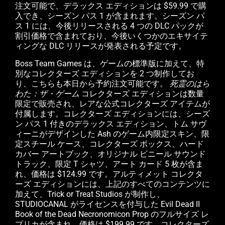
注文可能で、デラックス エディションは $59.99 で購
入でき、シーズン パス 1 が含まれます。シーズン パ
ス 1 には、今後リリースされる 4 つの DLC パックが
割引価格で含まれており、今後いくつかのエキサイテ
ィングな DLC リリースが発表される予定です。
Boss Team Games は、ゲームの標準版に加えて、特
別なコレクターズ エディションを 2 つ制作してお
り、こちらも本日から予約注文可能です。
死霊のはら
わた：ザ・ゲーム
コレクターズ エディションは数量
限定で販売され、レアな公式コレクターズ アイテムが
付属します。コレクターズ エディションには、シーズ
ン パス 1 付きのデラックス エディション、トム サヴ
ィーニがデザインした Ash のゲーム内限定スキン、限
定スチール ケース、コレクターズ ボックス、ハード
カバー アートブック、オリジナル ビニール サウンド
トラック、限定 T シャツ、アート カード 5 枚が含ま
れ、価格は $124.99 です。アルティメット コレクタ
ーズ エディションには、上記のすべてのコンテンツに
加えて、Trick or Treat Studios が制作し、
STUDIOCANAL がライセンスを付与した Evil Dead II
Book of the Dead Necronomicon Prop のフルサイズ レ
プリカが含まれ、価格は $199.99 です。コレクターズ