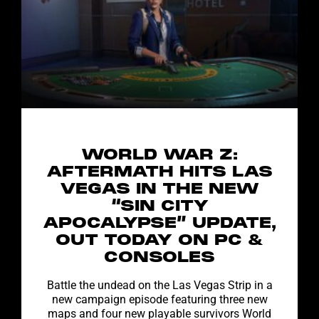
WORLD WAR Z:
AFTERMATH HITS LAS
VEGAS IN THE NEW
“SIN CITY
APOCALYPSE” UPDATE,
OUT TODAY ON PC &
CONSOLES
Battle the undead on the Las Vegas Strip in a
new campaign episode featuring three new
maps and four new playable survivors World