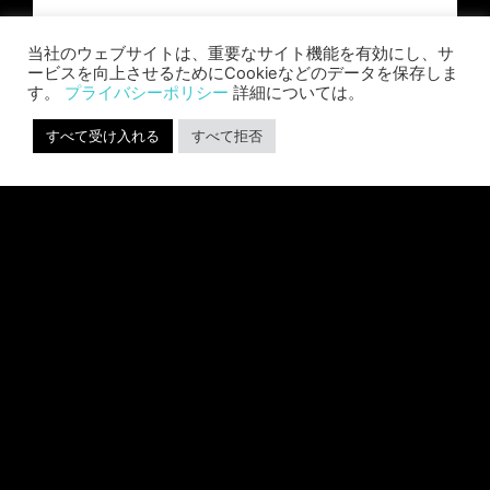
続きを読む "
当社のウェブサイトは、重要なサイト機能を有効にし、サ
ービスを向上させるためにCookieなどのデータを保存しま
す。
プライバシーポリシー
詳細については。
すべて受け入れる
すべて拒否
ワールド・ウォーZ: アフターマス