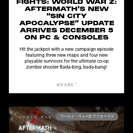
FIGHTS: WORLD WAR Z:
AFTERMATH’S NEW
“SIN CITY
APOCALYPSE” UPDATE
ARRIVES DECEMBER 5
ON PC & CONSOLES
Hit the jackpot with a new campaign episode
featuring three new maps and four new
playable survivors for the ultimate co-op
zombie shooter Bada-bing, bada-bang!
続きを読む "
ワールド・ウォーZ: アフターマス