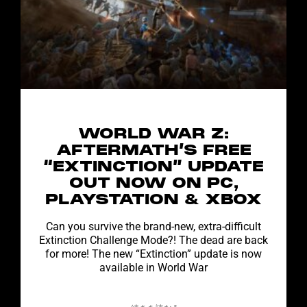
WORLD WAR Z:
AFTERMATH’S FREE
“EXTINCTION” UPDATE
OUT NOW ON PC,
PLAYSTATION & XBOX
Can you survive the brand-new, extra-difficult
Extinction Challenge Mode?! The dead are back
for more! The new “Extinction” update is now
available in World War