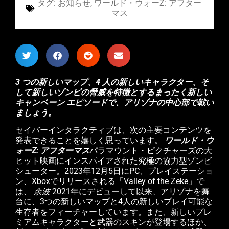
タグ:
お知らせ
,
ワールド・ウォーZ: アフター
マス
3 つの新しいマップ、4 人の新しいキャラクター、そ
して新しいゾンビの脅威を特徴とするまったく新しい
キャンペーン エピソードで、アリゾナの中心部で戦い
ましょう。
セイバーインタラクティブは、次の主要コンテンツを
発表できることを嬉しく思っています。
ワールド・ウ
ォーZ: アフターマス
パラマウント・ピクチャーズの大
ヒット映画にインスパイアされた究極の協力型ゾンビ
シューター。2023年12月5日にPC、プレイステーショ
ン、Xboxでリリースされる「Valley of the Zeke」で
は、
余波
2021年にデビューして以来、アリゾナを舞
台に、3つの新しいマップと4人の新しいプレイ可能な
生存者をフィーチャーしています。また、新しいプレ
ミアムキャラクターと武器のスキンが登場するほか、