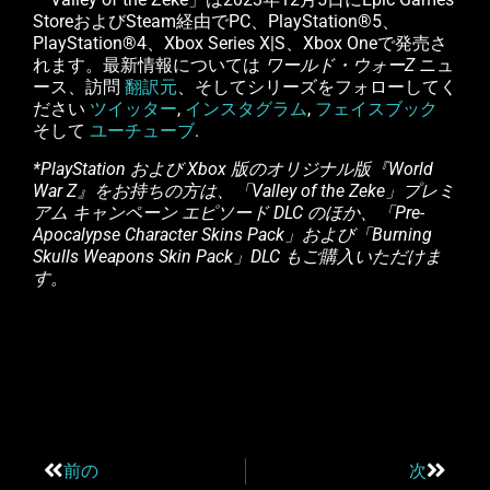
StoreおよびSteam経由でPC、PlayStation®5、
PlayStation®4、Xbox Series X|S、Xbox Oneで発売さ
れます。最新情報については
ワールド・ウォーZ
ニュ
ース、訪問
翻訳元
、そしてシリーズをフォローしてく
ださい
ツイッター
,
インスタグラム
,
フェイスブック
そして
ユーチューブ
.
*PlayStation および Xbox 版のオリジナル版『World
War Z』をお持ちの方は、「Valley of the Zeke」プレミ
アム キャンペーン エピソード DLC のほか、「Pre-
Apocalypse Character Skins Pack」および「Burning
Skulls Weapons Skin Pack」DLC もご購入いただけま
す。
前の
次