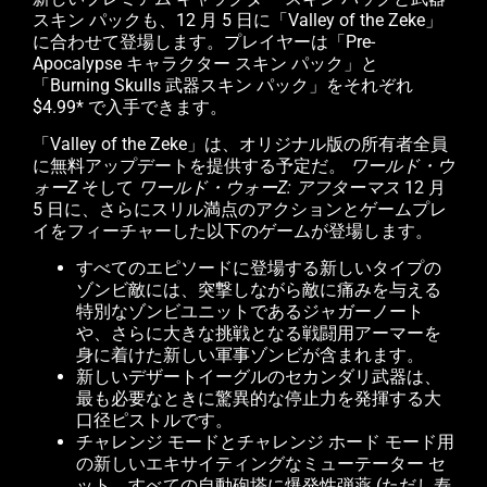
スキン パックも、12 月 5 日に「Valley of the Zeke」
に合わせて登場します。プレイヤーは「Pre-
Apocalypse キャラクター スキン パック」と
「Burning Skulls 武器スキン パック」をそれぞれ
$4.99* で入手できます。
「Valley of the Zeke」は、オリジナル版の所有者全員
に無料アップデートを提供する予定だ。
ワールド・ウ
ォーZ
そして
ワールド・ウォーZ: アフターマス
12 月
5 日に、さらにスリル満点のアクションとゲームプレ
イをフィーチャーした以下のゲームが登場します。
すべてのエピソードに登場する新しいタイプの
ゾンビ敵には、突撃しながら敵に痛みを与える
特別なゾンビユニットであるジャガーノート
や、さらに大きな挑戦となる戦闘用アーマーを
身に着けた新しい軍事ゾンビが含まれます。
新しいデザートイーグルのセカンダリ武器は、
最も必要なときに驚異的な停止力を発揮する大
口径ピストルです。
チャレンジ モードとチャレンジ ホード モード用
の新しいエキサイティングなミューテーター セ
ット。すべての自動砲塔に爆発性弾薬 (ただし寿