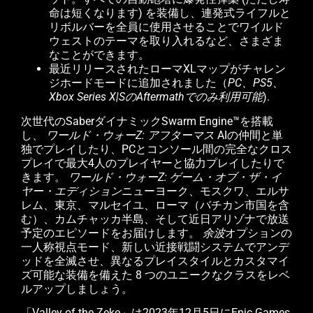
命は短くなります) を装備し、連発式ライフルと
リボルバーを全員に使用させることでワイルド
ウェストのテーマを取り入れるなど、さまざま
なことができます。
最近リリースされたローマXLマップがチャレン
ジホードモードに追加されました（
PC、PS5、
Xbox Series X|SのAftermathでのみ利用可能
).
次世代のSaberダイナミックSwarm Engine™を搭載
し、
ワールド・ウォーZ: アフターマス
AIの仲間と単
独でプレイしたり、PCとコンソール間の完全なクロス
プレイで最大4人のプレイヤーと協力プレイしたりで
きます。
ワールド・ウォーZ: ゲーム・オブ・ザ・イ
ヤー・エディション
ニューヨーク、モスクワ、エルサ
レム、東京、マルセイユ、ローマ（バチカン市国を含
む）、カムチャッカ半島、そして近日アリゾナで放送
予定のエピソードをお届けします。
余波
オプションの
一人称視点モード、新しい近接戦闘システムでアンデ
ッドを全滅させ、異なるプレイスタイルとカスタマイ
ズ可能な装備を備えた 8 つのユニークなクラスをレベ
ルアップしましょう。
「Valley of the Zeke」は2023年12月5日にEpic Games