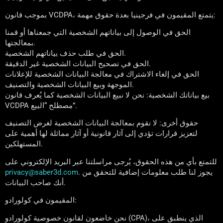
بموجب قانون VCDPA، يتمتع المقيمون في فرجينيا بعدة حقوق مهمة:
الحق في الوصول إلى بياناتهم الشخصية التي جمعناها أو قمنا
بمعالجتها.
الحق في طلب حذف بياناتهم الشخصية.
الحق في تصحيح البيانات الشخصية غير الدقيقة.
الحق في إلغاء الاشتراك في معالجة البيانات الشخصية للإعلانات
الموجهة وبيع البيانات الشخصية والتصنيف.
بيع بياناتك الشخصية: نحن لا نبيع البيانات الشخصية كما يُعرف قانون
VCDPA مصطلح “البيع”.
حقوق أخرى: لا نقوم بمعالجة البيانات الشخصية لغرض التصنيف
لتعزيز قرارات تؤدي إلى آثار قانونية أو آثار مماثلة لها أهمية على
المستهلكين.
للتمتع بأي من هذه الحقوق، يُرجى مراسلتنا عبر البريد الإلكتروني على
. يجوز لنا طلب معلومات إضافية للتحقق من
privacy@saber3d.com
أنك صاحب البيانات.
المقيمون في كولورادو:
نحن خاضعون لقانون خصوصية كولورادو (CPA)، الذي ينطبق على