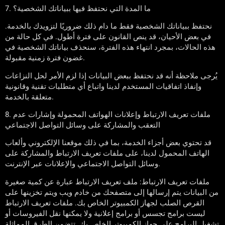
7. ما المدة التي نحتفظ فيها ببياناتك الشخصية؟
نحتفظ ببياناتك الشخصية فقط ما دام ذلك ضروريًا لتزويدك بالخدمة.
في بعض الأحيان، قد ينص القانون على فترة أطول. في كل حالة من
هذه الحالات، بمجرد انتهاء هذه الفترة، سنحذف بياناتك الشخصية في
غضون فترة زمنية مقبولة.
يُرجى ملاحظة أنه قد نحتفظ ببعض البيانات إذا لزم الأمر لحل النزاعات
وإنفاذ اتفاقيات المستخدم لدينا واتباع أي متطلبات تقنية وقانونية
متعلقة بالخدمة.
8. ملفات تعريف الارتباط وإعلانات الهواتف المحمولة وإشارات عدم
التعقب والمشاركة على وسائل التواصل الاجتماعي
قد تحتوي بعض أجزاء الخدمة، بما في ذلك موقعنا الإلكتروني وألعاب
الهاتف المحمول لدينا، على ملفات تعريف الارتباط والمشاركة على
وسائل التواصل الاجتماعي والإعلانات عبر الإنترنت.
ملفات تعريف الارتباط: ملف تعريف الارتباط عبارة عن كمية صغيرة
من البيانات يتم إرسالها إلى متصفحك من خادم ويب ويتم تخزينها على
القرص الصلب لجهاز الكمبيوتر الخاص بك. ملفات تعريف الارتباط
ليست برامج تجسس أو برامج إعلانية ولا يمكنها نقل الفيروسات أو
تشغيل البرامج على جهاز الكمبيوتر الخاص بك. تتضمن الطرق المماثلة