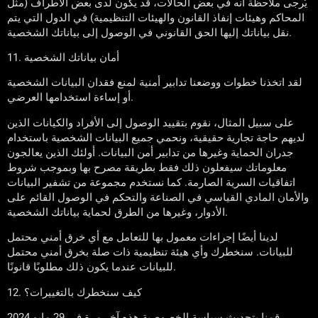
يُرجى ملاحظة أنه في بعض الحالات، قد يكون لدى بعض الأطراف (مثل
المحاكم وهيئات إنفاذ القانون والهيئات التنظيمية) في الدول التي يتم
نقل بياناتك إليها الحق القانوني في الوصول إلى بياناتك الشخصية.
11. أمان بياناتك الشخصية
لقد اتخذنا خطوات ووضعنا تدابير أمنية لمنع فقدان البيانات الشخصية
أو إساءة استخدامها العرضي.
على سبيل المثال، نقوم بتقييد الوصول إلى الأفراد والكيانات الذين
لديهم حاجة تجارية حقيقية، ونحمي جميع البيانات الشخصية باستخدام
جدران الحماية وغيرها من تدابير أمن البيانات. أولئك الذين يعالجون
معلوماتك سيفعلون ذلك فقط بطريقة مصرح بها وبموجب شروط
اتفاقيات السرية الصارمة. كما نستخدم مجموعة من تشفير البيانات
والأمان المادي القياسي في الصناعة والتحكم في الوصول القائم على
الأدوار، وغيرها من الطرق لحماية بياناتك الشخصية.
لدينا أيضًا إجراءات معمول بها للتعامل مع أي خرق أمني محتمل
للبيانات. سنخطرك وأي هيئة تنظيمية ذات صلة بخرق أمني محتمل
للبيانات عندما يكون ذلك مطلوبًا قانونًا.
12. كيف سنخطرك بالتغييرات؟
قمنا بتحديث سياسة الخصوصية هذه آخر مرة في 29 مايو 2024.