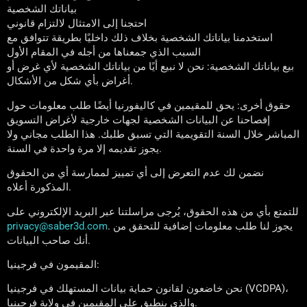
بياناتك الشخصية
احتجنا إلى الامتثال لالتزام قانوني
استخدمنا بياناتك الشخصية بخلاف ذلك داخليًا بطريقة تتوافق مع
السبب الذي جمعناها من أجله في المقام الأول
بيع بياناتك الشخصية: نحن لا نبيع أيًا من بياناتك الشخصية لأي غرض أو
أغراض بأي شكل من الأشكال.
حقوق أخرى: يحق للمقيمين في كاليفورنيا أيضًا طلب معلومات حول
إفصاحنا عن البيانات الشخصية لجهات خارجية لأغراض التسويق
المباشر خلال السنة التقويمية التي تسبق طلبك. هذا الطلب مجاني ولا
يجوز تقديمه إلا مرة واحدة في السنة.
نضمن لك عدم التعرض إلى أي تمييز لممارسة أي من الحقوق
المذكورة أعلاه.
للتمتع بأي من هذه الحقوق، يُرجى مراسلتنا عبر البريد الإلكتروني على
. يجوز لنا طلب معلومات إضافية للتحقق من
privacy@saber3d.com
أنك صاحب البيانات.
المقيمون في فرجينيا:
نحن خاضعون لقانون حماية بيانات المستهلك في فرجينيا (VCDPA)،
والذي ينطبق على المقيمين في ولاية فرجينيا.