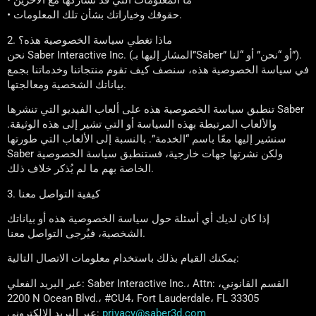
• ما المعلومات التي قد نشاركها مع الآخرين
• حقوقك وخياراتك بشأن تلك المعلومات.
2. ماذا تغطي سياسة الخصوصية هذه؟
نحن Saber Interactive Inc. (المشار إليها بـ”Saber” أو “نحن” أو “لنا”).
في سياسة الخصوصية هذه، سنصف كيف تقوم منتجاتنا وخدماتنا بجمع
بياناتك الشخصية ومعالجتها.
تنطبق سياسة الخصوصية هذه على ألعاب الفيديو التي تنشرها Saber
والألعاب المرتبطة بهذه السياسة أو التي تشير إلى هذه الوثيقة.
سنشير إليها معًا باسم “الخدمة”. بالنسبة إلى الألعاب التي طورتها
Saber ولكن نشرتها جهات خارجية، فستنطبق سياسة الخصوصية
الخاصة بهم ما لم يُذكر خلاف ذلك.
3. كيفية التواصل معنا
إذا كان لديك أي أسئلة حول سياسة الخصوصية هذه أو بياناتك
الشخصية، فيُرجى التواصل معنا.
يمكنك القيام بذلك باستخدام معلومات الاتصال التالية:
عبر البريد الفعلي: Saber Interactive Inc.، Attn: القسم القانوني،
2200 N Ocean Blvd.، #CU4، Fort Lauderdale، FL 33305
privacy@saber3d.com
عبر البريد الإلكتروني: