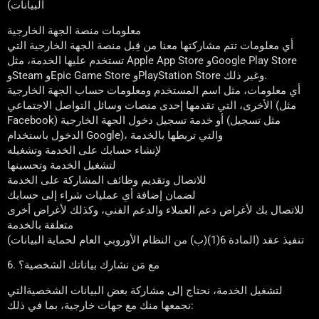
البيانات)
معلومات منصة الجهة الخارجية
أي معلومات تتم مشاركتها معنا من قِبل منصة الجهة الخارجية التي
تستخدم عليها الخدمة، مثل Apple App Store وGoogle Play Store
وSteam وEpic Game Store وPlayStation Store وغير ذلك.
أي معلومات، مثل اسم المستخدم ومعلومات حساب الجهة الخارجية
الأخرى، التي تقدمها إحدى منصات وسائل التواصل الاجتماعي (مثل
Facebook) أو خدمة تسجيل دخول الجهة الخارجية (مثل تسجيل
الدخول باستخدام Google)، والتي تربطها بالخدمة
لإنشاء حسابك على الخدمة وتشغيله
لتشغيل الخدمة وتحسينها
للاتصال وتقديم وظائف المشاركة على الخدمة
لضمان إضافة أي عمليات شراء إلى حسابك
للاتصال بك لأغراض دعم العملاء والدعم الفني، وكذلك لأغراض أخرى
متعلقة بالخدمة
تنفيذ عقد (المادة 6(1)(ب) من النظام الأوروبي العام لحماية البيانات)
6. مع مَن نشارك بياناتك الشخصية؟
لتشغيل الخدمة، نحتاج إلى مشاركة بعض البيانات الشخصيةالتي
نجمعها منك مع جهات خارجية، بما في ذلك: