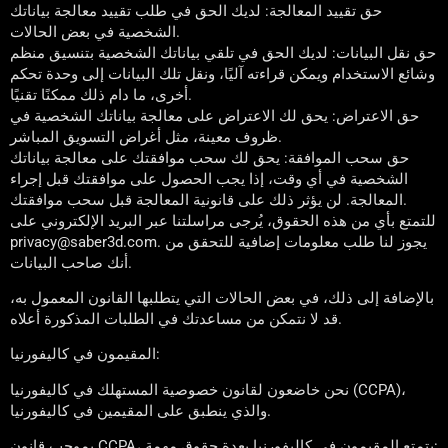
حق تقييد المعالجة: لديك الحق في طلب تقييد معالجة بياناتك
الشخصية في بعض الحالات.
حق نقل البيانات: لديك الحق في تلقي بياناتك الشخصية بتنسيق منظم
وشائع الاستخدام ويمكن قراءته آليًا، ونقل تلك البيانات إلى وحدة تحكم
أخرى، ما دام ذلك ممكنًا تقنيًا.
حق الاعتراض: يحق لك الاعتراض على معالجة بياناتك الشخصية في
ظروف معينة، مثل أغراض التسويق المباشر.
حق سحب الموافقة: يحق لك سحب موافقتك على معالجة بياناتك
الشخصية في أي وقت، إذا يجب الحصول على موافقتك قبل إجراء
المعالجة. لن يؤثر ذلك على قانونية المعالجة قبل سحب موافقتك.
للتمتع بأي من هذه الحقوق، يُرجى مراسلتنا عبر البريد الإلكتروني على
privacy@saber3d.com. يجوز لنا طلب معلومات إضافية للتحقق من
أنك صاحب البيانات.
بالإضافة إلى ذلك، في بعض الحالات التي يتطلبها القانون المعمول به،
قد لا نتمكن من مساعدتك في الطلبات المذكورة أعلاه.
المقيمون في كاليفورنيا:
نحن خاضعون لقانون خصوصية المستهلك في كاليفورنيا (CCPA)،
والذي ينطبق على المقيمين في كاليفورنيا.
بموجب قانون CCPA، يتمتع المقيمون في كاليفورنيا بعدة حقوق مهمة: