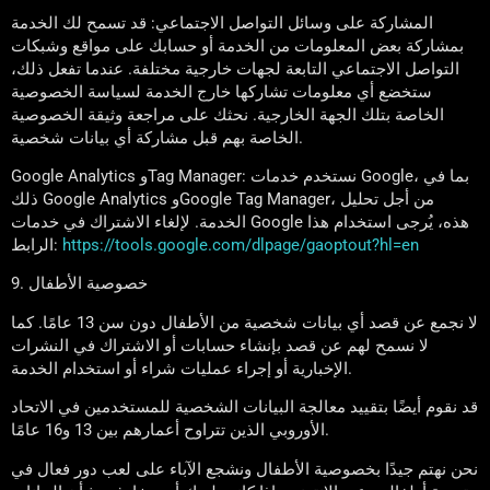
المشاركة على وسائل التواصل الاجتماعي: قد تسمح لك الخدمة
بمشاركة بعض المعلومات من الخدمة أو حسابك على مواقع وشبكات
التواصل الاجتماعي التابعة لجهات خارجية مختلفة. عندما تفعل ذلك،
ستخضع أي معلومات تشاركها خارج الخدمة لسياسة الخصوصية
الخاصة بتلك الجهة الخارجية. نحثك على مراجعة وثيقة الخصوصية
الخاصة بهم قبل مشاركة أي بيانات شخصية.
Google Analytics وTag Manager: نستخدم خدمات Google، بما في
ذلك Google Analytics وGoogle Tag Manager، من أجل تحليل
الخدمة. لإلغاء الاشتراك في خدمات Google هذه، يُرجى استخدام هذا
https://tools.google.com/dlpage/gaoptout?hl=en
الرابط:
9. خصوصية الأطفال
لا نجمع عن قصد أي بيانات شخصية من الأطفال دون سن 13 عامًا. كما
لا نسمح لهم عن قصد بإنشاء حسابات أو الاشتراك في النشرات
الإخبارية أو إجراء عمليات شراء أو استخدام الخدمة.
قد نقوم أيضًا بتقييد معالجة البيانات الشخصية للمستخدمين في الاتحاد
الأوروبي الذين تتراوح أعمارهم بين 13 و16 عامًا.
نحن نهتم جيدًا بخصوصية الأطفال ونشجع الآباء على لعب دور فعال في