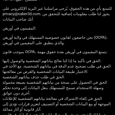
للتمتع بأي من هذه الحقوق، يُرجى مراسلتنا عبر البريد الإلكتروني على
privacy@saber3d.com. يجوز لنا طلب معلومات إضافية للتحقق من
أنك صاحب البيانات.
المقيمون في أوريغن:
نحن خاضعون لقانون خصوصية المستهلك في ولاية أوريغن (OCPA)،
والذي ينطبق على المقيمين في أوريغن.
بموجب قانون OCPA، يتمتع المقيمون في أوريغن بعدة حقوق مهمة:
الحق في تأكيد ما إذا كنا نعالج بياناتهم الشخصية والوصول إليها.
الحق في طلب تصحيح عدم الدقة في بياناتهم الشخصية، مع الأخذ في
الاعتبار طبيعة البيانات الشخصية والغرض من معالجتها.
الحق في طلب حذف بياناتهم الشخصية.
الحق في الحصول على نسخة من بياناتهم الشخصية بصيغة محمولة
وسهلة الاستخدام تسمح للمستهلك بنقل البيانات إلى وحدة تحكم
أخرى دون عوائق.
الحق في إلغاء الاشتراك في معالجة بياناتهم الشخصية للإعلانات
الموجهة أو بيع البيانات الشخصية أو التصنيف لتعزيز قرارات تؤدي إلى
آثار قانونية أو آثار مماثلة.
بيع بياناتك الشخصية: نحن لا نبيع البيانات الشخصية كما يُعرف قانون