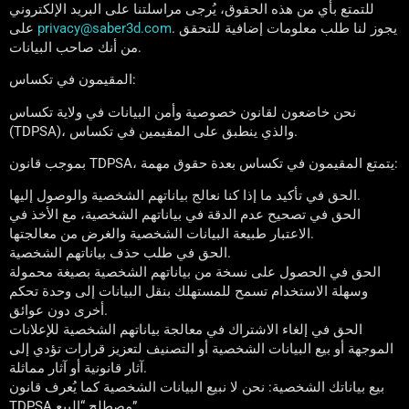
للتمتع بأي من هذه الحقوق، يُرجى مراسلتنا على البريد الإلكتروني
. يجوز لنا طلب معلومات إضافية للتحقق
privacy@saber3d.com
على
من أنك صاحب البيانات.
المقيمون في تكساس:
نحن خاضعون لقانون خصوصية وأمن البيانات في ولاية تكساس
(TDPSA)، والذي ينطبق على المقيمين في تكساس.
بموجب قانون TDPSA، يتمتع المقيمون في تكساس بعدة حقوق مهمة:
الحق في تأكيد ما إذا كنا نعالج بياناتهم الشخصية والوصول إليها.
الحق في تصحيح عدم الدقة في بياناتهم الشخصية، مع الأخذ في
الاعتبار طبيعة البيانات الشخصية والغرض من معالجتها.
الحق في طلب حذف بياناتهم الشخصية.
الحق في الحصول على نسخة من بياناتهم الشخصية بصيغة محمولة
وسهلة الاستخدام تسمح للمستهلك بنقل البيانات إلى وحدة تحكم
أخرى دون عوائق.
الحق في إلغاء الاشتراك في معالجة بياناتهم الشخصية للإعلانات
الموجهة أو بيع البيانات الشخصية أو التصنيف لتعزيز قرارات تؤدي إلى
آثار قانونية أو آثار مماثلة.
بيع بياناتك الشخصية: نحن لا نبيع البيانات الشخصية كما يُعرف قانون
TDPSA مصطلح “البيع”.