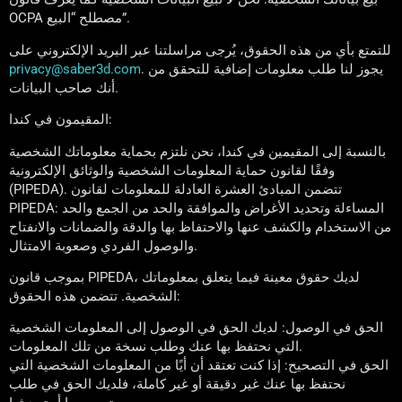
OCPA مصطلح “البيع”.
للتمتع بأي من هذه الحقوق، يُرجى مراسلتنا عبر البريد الإلكتروني على
. يجوز لنا طلب معلومات إضافية للتحقق من
privacy@saber3d.com
أنك صاحب البيانات.
المقيمون في كندا:
بالنسبة إلى المقيمين في كندا، نحن نلتزم بحماية معلوماتك الشخصية
وفقًا لقانون حماية المعلومات الشخصية والوثائق الإلكترونية
(PIPEDA). تتضمن المبادئ العشرة العادلة للمعلومات لقانون
PIPEDA: المساءلة وتحديد الأغراض والموافقة والحد من الجمع والحد
من الاستخدام والكشف عنها والاحتفاظ بها والدقة والضمانات والانفتاح
والوصول الفردي وصعوبة الامتثال.
بموجب قانون PIPEDA، لديك حقوق معينة فيما يتعلق بمعلوماتك
الشخصية. تتضمن هذه الحقوق:
الحق في الوصول: لديك الحق في الوصول إلى المعلومات الشخصية
التي نحتفظ بها عنك وطلب نسخة من تلك المعلومات.
الحق في التصحيح: إذا كنت تعتقد أن أيًا من المعلومات الشخصية التي
نحتفظ بها عنك غير دقيقة أو غير كاملة، فلديك الحق في طلب