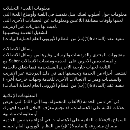
معلومات اللعب/ التحليلات
معلومات حول أسلوب لعبك، مثل تقدمك في اللعبة وأوضاع اللعبة التي
لعبتها وأوقات مطابقة اللاعبين ومعلومات عن الحسابات الأخرى التي
لعبت بها مباريات عبر الإنترنت.
لتشغيل الخدمة وتحسينها
تنفيذ عقد (المادة 6(1)(ب) من النظام الأوروبي العام لحماية البيانات)
وسائل الاتصالات
منشورات المنتدى والدردشات والرسائل وغيرها من وسائل الاتصالات
مع Saber والمستخدمين الآخرين على الخدمة ومنصات الاتصالات
التابعة لجهات خارجية الأخرى المستخدمة فيما يتعلق بالخدمة
لتشغيل أجزاء من الخدمة وتحسينها (بما في ذلك الدردشة عبر الإنترنت
والمنتديات وميزات الاتصالات الأخرى للخدمة وجهات خارجية أخرى)
تنفيذ عقد (المادة 6(1)(ب) من النظام الأوروبي العام لحماية البيانات)
المعلومات الإعلانية
في أجزاء من الخدمة (الألعاب المحمولة، وما إلى ذلك) التي تعرض
إعلانات قائمة على الاهتمامات، قد نجمع معرّف الإعلان الفريد لجهازك
أو معلومات مشابهة
للسماح بالإعلانات القائمة على الاهتمامات في أجزاء معينة من الخدمة
مصالح مشروعة (المادة 6(1)(و) من النظام الأوروبي العام لحماية