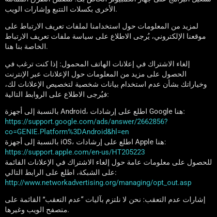
الأخرى بكسلات التتبع وإشارات الويب.
لمزيد من المعلومات حول استخدامنا لملفات تعريف الارتباط على
موقعنا الإلكتروني، يُرجى الاطلاع على سياسة ملفات تعريف الارتباط
الخاصة بنا هنا.
إلغاء الاشتراك في إعلانات الهاتف المحمول: إذا كنت ترغب في
الحصول على مزيد من المعلومات حول الإعلانات عبر الإنترنت
وخياراتك بشأن عدم استخدام بيانات شخصية لتخصيص الإعلانات لك،
فيُرجى الاطلاع على الروابط التالية:
بالنسبة إلى أجهزة Android، اطلع على إرشادات Google هنا:
https://support.google.com/ads/answer/2662856?
co=GENIE.Platform%3DAndroid&hl=en
بالنسبة إلى أجهزة iOS، اطلع على إرشادات Apple هنا:
https://support.apple.com/en-us/HT205223
للحصول على معلومات عامة حول إلغاء الاشتراك في الإعلانات القائمة
على الشبكة، اطلع على الرابط التالي:
http://www.networkadvertising.org/managing/opt_out.asp
إشارات عدم التعقب: نحن لا نلتزم بآليات “عدم التعقب” القائمة على
متصفح الويب وغيرها.