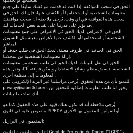
تصحيحها أو تحديثها.
الحق في سحب الموافقة: إذا كنت قد قدمت موافقتك سابقًا على جمع
معلوماتك الشخصية أو استخدامها أو الكشف عنها، فإن لك الحق في
سحب هذه الموافقة في أي وقت. يُرجى ملاحظة أن سحب موافقتك
قد يؤثر على قدرتنا على تقديم بعض الخدمات لك.
الحق في الاعتراض: لديك الحق في الاعتراض على جمع معلوماتك
الشخصية أو استخدامها أو الكشف عنها لأغراض معينة مثل التسويق
المباشر.
الحق في الحذف: في ظروف معينة، لديك الحق في طلب حذف أو
إزالة معلوماتك الشخصية من سجلاتنا.
الحق في نقل البيانات: لديك الحق في طلب نسخة من معلوماتك
الشخصية بتنسيق منظم وشائع الاستخدام ويمكن قراءته أليًا، ونقل هذه
المعلومات إلى منظمة أخرى.
للتمتع بأي من هذه الحقوق، يُرجى مراسلتنا عبر البريد الإلكتروني على
privacy@saber3d.com. يجوز لنا طلب معلومات إضافية للتحقق من
أنك صاحب البيانات.
يُرجى ملاحظة أنه قد تكون هناك قيود على هذه الحقوق كما هو
منصوص عليه في قانون PIPEDA أو القوانين المعمول بها الأخرى.
المقيمون في البرازيل:
نحن خاضعون لقانون Lei Geral de Proteção de Dados (“LGPD”)،