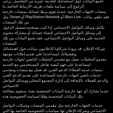
لجمع البيانات حول استخدامك للخدمة. لمزيد من التفاصيل، يُرجى
الرجوع إلى سياسة ملفات تعريف الارتباط الخاصة بنا.
منصات الجهات الخارجية: عندما تقوم بربط حسابك بمنصات خارجية
مثل Steam أو PlayStation Network أو Xbox Live، فقد نتلقى بيانات
من تلك المنصات.
تكامل وسائل التواصل الاجتماعي: إذا كنت تستخدم تسجيل الدخول
إلى وسائل التواصل الاجتماعي لإنشاء حسابك أو مشاركة محتوى
الخدمة على وسائل التواصل الاجتماعي، فقد نجمع البيانات من تلك
المنصات.
شركاء الإعلان: قد يزودنا شركاؤنا الإعلانيون ببيانات حول اهتماماتك
وتفضيلاتك لمساعدتنا على تقديم إعلانات موجهة.
مقدمو التحليلات: نعمل مع مقدمي التحليلات التابعين لجهات خارجية
لمساعدتنا على فهم كيفية تفاعل المستخدمين مع الخدمة.
منصات خدمة العملاء/ الدعم الفني: قد نعمل مع منصات ومقدمي
خدمات تابعين لجهات خارجية للمساعدة على تقديم الدعم الفني
والدعم للعملاء، بالإضافة إلى إدارة المجتمع المحلي ووسائل التواصل
الاجتماعي.
عندما تشارك أي جهة خارجية البيانات الشخصية معنا، سنقوم بمعالجة
تلك البيانات الشخصية وفقًا لسياسة الخصوصية هذه.
خدمات الجهات الخارجية مثل مقدمي المنصات وشبكات التواصل
الاجتماعي وشركاء الإعلان لها سياسات الخصوصية الخاصة بها التي