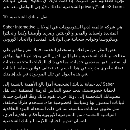
تجربة أطفالهم عبر الإنترنت. إذا كانت لديك أي مخاوف بشأن البيانات
الشخصية لطفلك، فيُرجى التواصل معنا عبر privacy@saber3d.com.
10. نقل بياناتك الشخصية
Saber Interactive هي شركة عالمية لديها استوديوهات في الولايات
المتحدة وإسبانيا والمجر والأرجنتين وصربيا وأرمينيا وكندا وإنجلترا
وبيلاروسيا وخوادم سحابية في الولايات المتحدة والاتحاد الأوروبي.
بغض النظر عن موقعك، باستخدام الخدمة، فإنك تقر وتوافق على
معالجة بياناتك الشخصية ونقلها إلى الدول التي يوجد لدينا فيها مرافق
أو نستعين فيها بمقدمي خدمات، بما في ذلك الولايات المتحدة وهيئات
قضائية أخرى مدرجة في هذا القسم. قد تختلف قوانين حماية البيانات
في هذه الدول عن تلك الموجودة في بلد إقامتك.
تُعد حماية بياناتك الشخصية أمرًا بالغ الأهمية بالنسبة إلى Saber.
لحماية خصوصيتك، نتخذ جميع التدابير اللازمة المنطقية عند نقل
معلوماتك الشخصية إلى دولة أخرى. نقوم بذلك وفقًا لقوانين حماية
البيانات المعمول بها وسياسة الخصوصية هذه. نستخدم طرقًا مختلفة،
مثل تطبيق ضمانات مناسبة، بما في ذلك استخدام البنود التعاقدية
القياسية المعتمدة من المفوضية الأوروبية وأحكام تعاقدية أخرى،
لضمان تقديم الحماية اللازمة لبياناتك الشخصية.