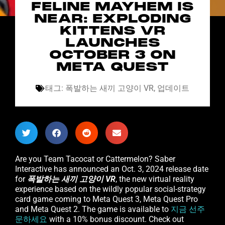
FELINE MAYHEM IS
NEAR: EXPLODING
KITTENS VR
LAUNCHES
OCTOBER 3 ON
META QUEST
태그:
폭발하는 새끼 고양이 VR
,
업데이트
Are you Team Tacocat or Cattermelon? Saber
Interactive has announced an Oct. 3, 2024 release date
for
폭발하는 새끼 고양이 VR
, the new virtual reality
experience based on the wildly popular social-strategy
card game coming to Meta Quest 3, Meta Quest Pro
and Meta Quest 2. The game is available to
지금 선주
문하세요
with a 10% bonus discount. Check out