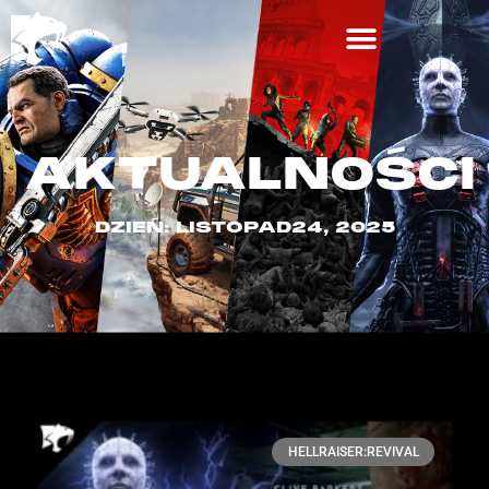
AKTUALNOŚCI
DZIEŃ: LISTOPAD24, 2025
HELLRAISER:REVIVAL