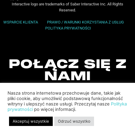
Interactive logo are trademarks of Saber Interactive Inc. All Rights
Reserved.
WSPARCIE KLIENTA
PRAWO / WARUNKI KORZYSTANIA Z USŁUG
POLITYKA PRYWATNOŚCI
POŁĄCZ SIĘ Z
NAMI
Nasza strona internetowa przechowuje dane, takie jak
pliki cookie, aby umożliwić podstawową funkcjonalność
witryny i ulepszyć nasze usługi. Przeczytaj nasze
Polityka
prywatności
po więcej informacji.
Akceptuj wszystkie
Odrzuć wszystko