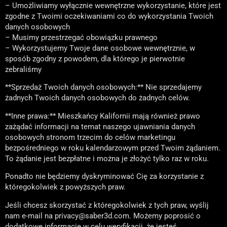
– Umożliwiamy wyłącznie wewnętrzne wykorzystanie, które jest
zgodne z Twoimi oczekiwaniami co do wykorzystania Twoich
danych osobowych
– Musimy przestrzegać obowiązku prawnego
– Wykorzystujemy Twoje dane osobowe wewnętrznie, w
sposób zgodny z powodem, dla którego je pierwotnie
zebraliśmy
**Sprzedaż Twoich danych osobowych:** Nie sprzedajemy
żadnych Twoich danych osobowych do żadnych celów.
**Inne prawa:** Mieszkańcy Kalifornii mają również prawo
zażądać informacji na temat naszego ujawniania danych
osobowych stronom trzecim do celów marketingu
bezpośredniego w roku kalendarzowym przed Twoim żądaniem.
To żądanie jest bezpłatne i można je złożyć tylko raz w roku.
Ponadto nie będziemy dyskryminować Cię za korzystanie z
któregokolwiek z powyższych praw.
Jeśli chcesz skorzystać z któregokolwiek z tych praw, wyślij
nam e-mail na privacy@saber3d.com. Możemy poprosić o
dodatkowe informacje w celu weryfikacji, że jesteś