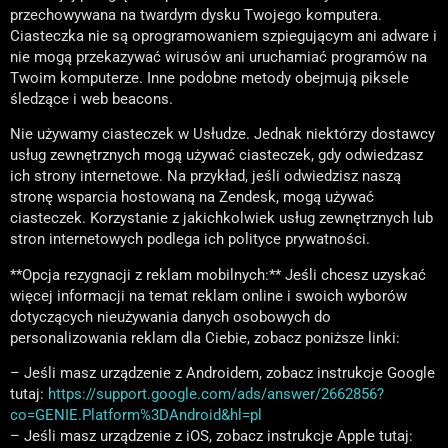
przechowywana na twardym dysku Twojego komputera.
Ciasteczka nie są oprogramowaniem szpiegującym ani adware i
nie mogą przekazywać wirusów ani uruchamiać programów na
Twoim komputerze. Inne podobne metody obejmują piksele
śledzące i web beacons.
Nie używamy ciasteczek w Usłudze. Jednak niektórzy dostawcy
usług zewnętrznych mogą używać ciasteczek, gdy odwiedzasz
ich strony internetowe. Na przykład, jeśli odwiedzisz naszą
stronę wsparcia hostowaną na Zendesk, mogą używać
ciasteczek. Korzystanie z jakichkolwiek usług zewnętrznych lub
stron internetowych podlega ich polityce prywatności.
**Opcja rezygnacji z reklam mobilnych:** Jeśli chcesz uzyskać
więcej informacji na temat reklam online i swoich wyborów
dotyczących nieużywania danych osobowych do
personalizowania reklam dla Ciebie, zobacz poniższe linki:
– Jeśli masz urządzenie z Androidem, zobacz instrukcje Google
tutaj:
https://support.google.com/ads/answer/2662856?
co=GENIE.Platform%3DAndroid&hl=pl
– Jeśli masz urządzenie z iOS, zobacz instrukcje Apple tutaj: