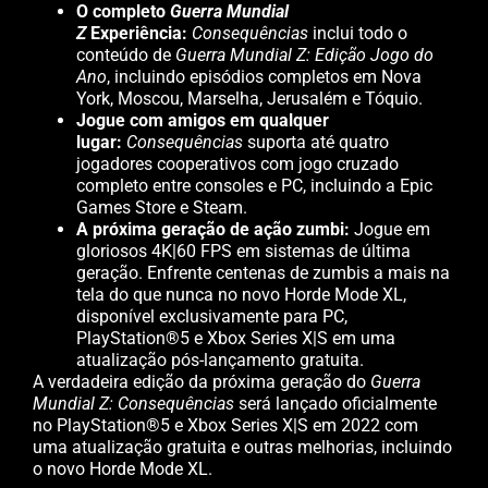
O completo
Guerra Mundial
Z
Experiência:
Consequências
inclui todo o
conteúdo de
Guerra Mundial Z: Edição Jogo do
Ano
, incluindo episódios completos em Nova
York, Moscou, Marselha, Jerusalém e Tóquio.
Jogue com amigos em qualquer
lugar:
Consequências
suporta até quatro
jogadores cooperativos com jogo cruzado
completo entre consoles e PC, incluindo a Epic
Games Store e Steam.
A próxima geração de ação zumbi:
Jogue em
gloriosos 4K|60 FPS em sistemas de última
geração. Enfrente centenas de zumbis a mais na
tela do que nunca no novo Horde Mode XL,
disponível exclusivamente para PC,
PlayStation®5 e Xbox Series X|S em uma
atualização pós-lançamento gratuita.
A verdadeira edição da próxima geração do
Guerra
Mundial Z: Consequências
será lançado oficialmente
no PlayStation®5 e Xbox Series X|S em 2022 com
uma atualização gratuita e outras melhorias, incluindo
o novo Horde Mode XL.