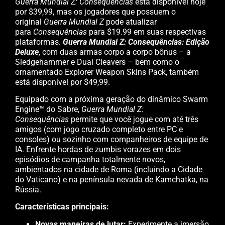
Guerra Mundial Z: Consequências
está disponível hoje
por $39,99, mas os jogadores que possuem o
original
Guerra Mundial Z
pode atualizar
para
Consequências
para $19.99 em suas respectivas
plataformas.
Guerra Mundial Z: Consequências: Edição
Deluxe
, com duas armas corpo a corpo bônus – a
Sledgehammer e Dual Cleavers – bem como o
ornamentado Explorer Weapon Skins Pack, também
está disponível por $49,99.
Equipado com a próxima geração do dinâmico Swarm
Engine™ do Sabre,
Guerra Mundial Z:
Consequências
permite que você jogue com até três
amigos (com jogo cruzado completo entre PC e
consoles) ou sozinho com companheiros de equipe de
IA. Enfrente hordas de zumbis vorazes em dois
episódios de campanha totalmente novos,
ambientados na cidade de Roma (incluindo a Cidade
do Vaticano) e na península nevada de Kamchatka, na
Rússia.
Características principais:
Novas maneiras de lutar:
Experimente a imersão