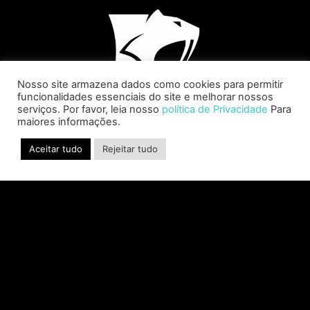
Nosso site armazena dados como cookies para permitir
funcionalidades essenciais do site e melhorar nossos
serviços. Por favor, leia nosso
política de Privacidade
Para
maiores informações.
Aceitar tudo
Rejeitar tudo
SABER INTERACTIVE CHANGES
THE GAME BY ADDING STEVE
ALLISON AS CHIEF BUSINESS
OFFICER
Allison will lead business development and
strategy for the worldwide publisher and
developer’s portfolio of highly anticipated titles,
including Warhammer 40,000: Space Marine 3,
Jurassic
CONSULTE MAIS INFORMAÇÃO "