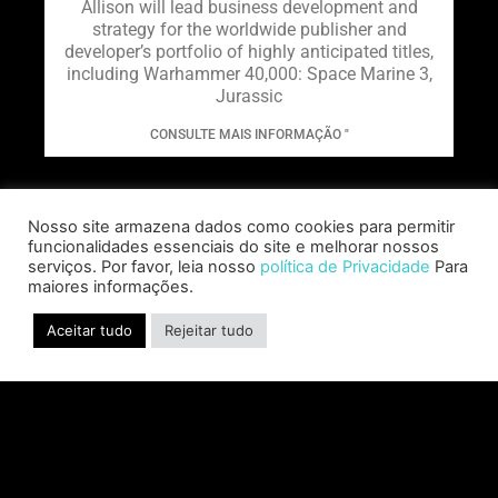
Allison will lead business development and
strategy for the worldwide publisher and
developer’s portfolio of highly anticipated titles,
including Warhammer 40,000: Space Marine 3,
Jurassic
CONSULTE MAIS INFORMAÇÃO "
Nosso site armazena dados como cookies para permitir
funcionalidades essenciais do site e melhorar nossos
serviços. Por favor, leia nosso
política de Privacidade
Para
maiores informações.
Aceitar tudo
Rejeitar tudo
SABER INTERACTIVE AND IO
INTERACTIVE ANNOUNCE
HITMAN CLASSIC TRILOGY