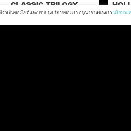
CLASSIC TRILOGY
HOLL
REMASTERED, COMING TO
N
ำงานที่จำเป็นของไซต์และปรับปรุงบริการของเรา กรุณาอ่านของเรา
นโยบาย
PC, PLAYSTATION®5 &
CLA
XBOX SERIES X|S IN 2027
perience the origins of Agent 47 in an all-new
Pull of
remastered collection featuring Hitman:
Universal
odename 47, Hitman 2: Silent Assassin, and
Furiou
Hitman: Contracts! Welcome back, 47.
อ่านเพิ่มเติม "
อ่านข่าวทั้งหมด >>