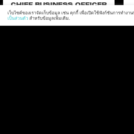
CHIEF BUSINESS OFFICER
เว็บไซต์ของเราจัดเก็บข้อมูล เช่น คุกกี้ เพื่อเปิดใช้ฟังก์ชันการท
Allison will lead business development and
เป็นส่วนตัว
สำหรับข้อมูลเพิ่มเติม.
strategy for the worldwide publisher and
developer’s portfolio of highly anticipated titles,
including Warhammer 40,000: Space Marine 3,
Ex
Jurassic
C
อ่านเพิ่มเติม "