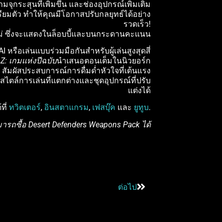
ุกระสุนที่เพิ่มขึ้น และช่องอุปกรณ์เพิ่มเติม
ียมตัว ทำให้คุณมีโอกาสปรับกลยุทธ์ได้อย่าง
รวดเร็ว!
หม่ ซึ่งจะแสดงในล็อบบี้และบนกระดานคะแนน
AI หรือเล่นแบบร่วมมือกันสำหรับผู้เล่นสูงสุดสี่
Z: เกมแห่งปีฉบับ
นำเสนอตอนเต็มในนิวยอร์ก
ัมผัสประสบการณ์การดื่มด่ำหัวใจที่เต้นแรง
ไตล์การเล่นที่แตกต่างและชุดอุปกรณ์ที่ปรับ
แต่งได้
ที่
ทวิตเตอร์
,
อินสตาแกรม
,
เฟสบุ๊ค
และ
ยูทูบ
.
มารถซื้อ Desert Defenders Weapons Pack ได้
ต่อไป