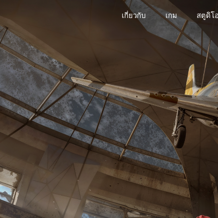
เกี่ยวกับ
เกม
สตูดิโ