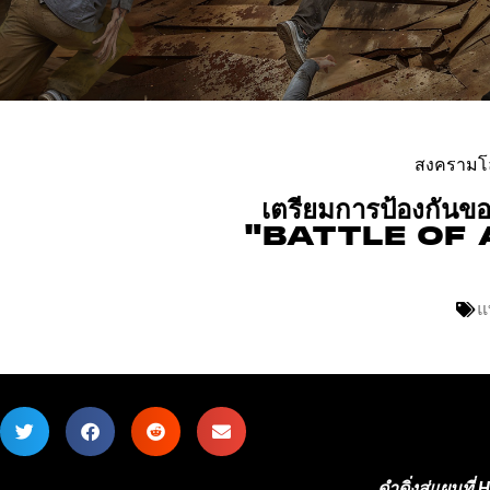
สงครามโลก
เตรียมการป้องก
"BATTLE OF 
แ
ดำดิ่งสู่แผนที