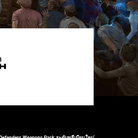
ต
TH
ert Defenders Weapons Pack ระดับพรีเมียมใหม่