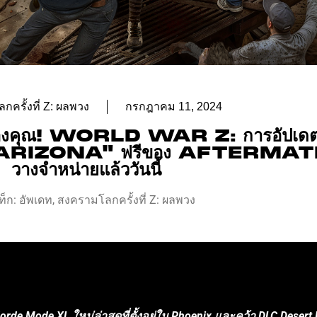
ครั้งที่ Z: ผลพวง
กรกฎาคม 11, 2024
ันของคุณ! WORLD WAR Z: การอัปเด
ARIZONA" ฟรีของ AFTERMA
วางจำหน่ายแล้ววันนี้
ท็ก:
อัพเดท
,
สงครามโลกครั้งที่ Z: ผลพวง
่ Horde Mode XL ใหม่ล่าสุดที่ตั้งอยู่ใน Phoenix และคว้า DLC Des