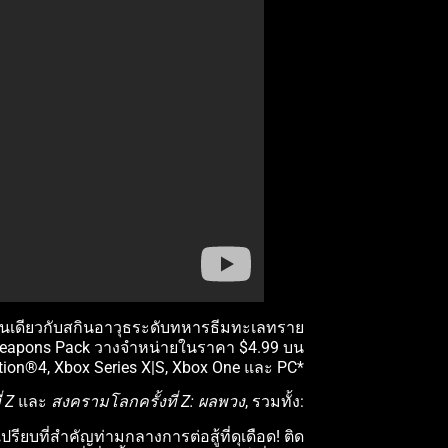
 เช่นเดียวกับสกินอาวุธระดับทหารธีมทะเลทราย
s Weapons Pack วางจำหน่ายในราคา $4.99 บน
tion®4, Xbox Series X|S, Xbox One และ PC*
่ Z
และ
สงครามโลกครั้งที่ Z: ผลพวง
, รวมทั้ง:
ยบที่สำคัญท่ามกลางการต่อสู้ที่ดุเดือด! ติด