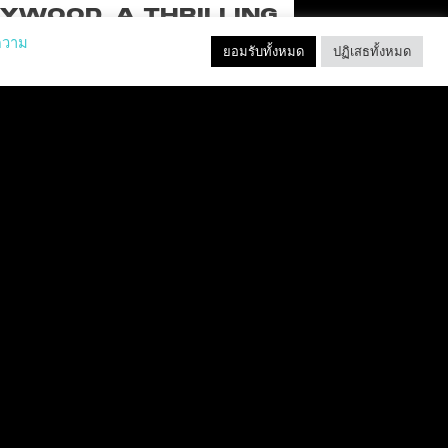
YWOOD, A THRILLING
EW RIDE FROM THE
ความ
ยอมรับทั้งหมด
ปฏิเสธทั้งหมด
SSIC ACTION-RACING
GAME SERIES
f over-the-top stunts from fan-favorite
 Pictures film franchises such as Fast &
s, Back to the Future and more in this
blockbuster racing
อ่านเพิ่มเติม "