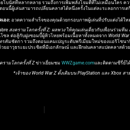
วยโบนัสที่หลากหลาย รวมถึงการเพิ่มพลังโจมตีที่ไม่เหมือนใคร ความจ
ตอนนี้ผู้เล่นสามารถเปลี่ยนคลาสได้หนึ่งครั้งในแต่ละระลอกการเตร
ดเอง:
อวดความสำเร็จของคุณด้วยกรอบภาพผู้เล่นที่ปรับแต่งได้ใ
abre
สงครามโลกครั้งที่ Z: ผลพวง
ให้คุณเล่นเดี่ยวกับเพื่อนร่วมทีม 
 ต่อสู้กับฝูงซอมบี้ผู้หิวโหยพร้อมเนื้อหาทั้งหมดจาก
World War 
ทรคัมชัตกา รวมถึงตอนแคมเปญระดับพรีเมียมใหม่ของแอริโซนา! ส
ดดด้วยอาวุธระยะประชิดที่มีเอกลักษณ์ และฝึกฝนคลาสแปดคลาสด้วยส
ครามโลกครั้งที่ Z
ข่าวเยี่ยมชม
WWZgame.com
และติดตามซีรี่ย์ได้
*เจ้าของ World War Z ดั้งเดิมบน PlayStation และ Xbox สา