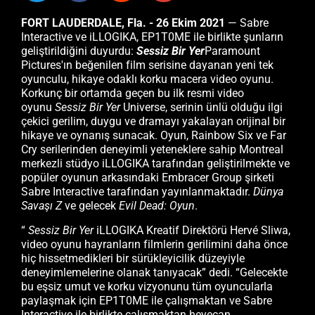
FORT LAUDERDALE, Fla.
- 26 Ekim 2021
— Sabre
Interactive ve iLLOGIKA, EP1T0ME ile birlikte şunların
geliştirildiğini duyurdu:
Sessiz Bir Yer
Paramount
Pictures'ın beğenilen film serisine dayanan yeni tek
oyunculu, hikaye odaklı korku macera video oyunu.
Korkunç bir ortamda geçen bu ilk resmi video
oyunu
Sessiz Bir Yer
Universe, serinin ünlü olduğu ilgi
çekici gerilim, duygu ve dramayı yakalayan orijinal bir
hikaye ve oynanış sunacak. Oyun, Rainbow Six ve Far
Cry serilerinden deneyimli yeteneklere sahip Montreal
merkezli stüdyo iLLOGIKA tarafından geliştirilmekte ve
popüler oyunun arkasındaki Embracer Group şirketi
Sabre Interactive tarafından yayınlanmaktadır.
Dünya
Savaşı Z
ve gelecek
Evil Dead: Oyun
.
“
Sessiz Bir Yer
iLLOGIKA Kreatif Direktörü Hervé Sliwa,
video oyunu hayranların filmlerin gerilimini daha önce
hiç hissetmedikleri bir sürükleyicilik düzeyiyle
deneyimlemelerine olanak tanıyacak” dedi. “Gelecekte
bu eşsiz umut ve korku vizyonunu tüm oyuncularla
paylaşmak için EP1T0ME ile çalışmaktan ve Sabre
Interactive ile birlikte çalışmaktan heyecan