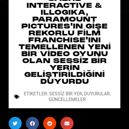
INTERACTIVE &
ILLOGIKA,
PARAMOUNT
PICTURES'IN GİŞE
REKORLU FİLM
FRANCHISE'INI
TEMELLENEN YENİ
BİR VİDEO OYUNU
OLAN SESSİZ BİR
YERİN
GELİŞTİRİLDİĞİNİ
DUYURDU
ETIKETLER:
SESSIZ BIR YER
,
DUYURULAR
,
GÜNCELLEMELER