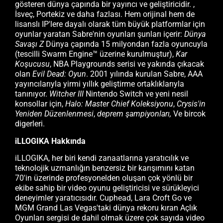
gösteren dünya çapında bir yayıncı ve geliştiricidir. ,
İsveç, Portekiz ve daha fazlası. Hem orijinal hem de
lisanslı IP'lere dayalı olarak tüm büyük platformlar için
oyunlar yaratan Sabre'nin oyunları şunları içerir:
Dünya
Savaşı Z
Dünya çapında 15 milyondan fazla oyuncuyla
(tescilli Swarm Engine™ üzerine kurulmuştur),
Kar
Koşucusu
, NBA Playgrounds serisi ve yakında çıkacak
olan
Evil Dead: Oyun
. 2001 yılında kurulan Sabre, AAA
yayıncılarıyla yirmi yıllık geliştirme ortaklıklarıyla
tanınıyor.
Witcher III
Nintendo Switch ve yeni nesil
konsollar için,
Halo: Master Chief Koleksiyonu
,
Crysis'in
Yeniden Düzenlenmesi
,
deprem şampiyonları,
Ve bircok
digerleri.
iLLOGIKA Hakkında
iLLOGIKA, her biri kendi zanaatlarına yaratıcılık ve
teknolojik uzmanlığın benzersiz bir karışımını katan
70'in üzerinde profesyonelden oluşan çok yönlü bir
ekibe sahip bir video oyunu geliştiricisi ve sürükleyici
deneyimler yaratıcısıdır. Cuphead, Lara Croft Go ve
MGM Grand Las Vegas'taki dünya rekoru kıran Açlık
Oyunları sergisi de dahil olmak üzere çok sayıda video