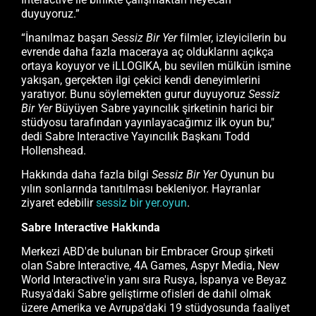
duyuyoruz.”
“İnanılmaz başarı
Sessiz Bir Yer
filmler, izleyicilerin bu
evrende daha fazla maceraya aç olduklarını açıkça
ortaya koyuyor ve iLLOGIKA, bu sevilen mülkün ismine
yakışan, gerçekten ilgi çekici kendi deneyimlerini
yaratıyor. Bunu söylemekten gurur duyuyoruz
Sessiz
Bir Yer
Büyüyen Sabre yayıncılık şirketinin harici bir
stüdyosu tarafından yayınlayacağımız ilk oyun bu,"
dedi Sabre Interactive Yayıncılık Başkanı Todd
Hollenshead.
Hakkında daha fazla bilgi
Sessiz Bir Yer
Oyunun bu
yılın sonlarında tanıtılması bekleniyor. Hayranlar
ziyaret edebilir
sessiz bir yer.oyun
.
Sabre Interactive Hakkında
Merkezi ABD'de bulunan bir Embracer Group şirketi
olan Sabre Interactive, 4A Games, Aspyr Media, New
World Interactive'in yanı sıra Rusya, İspanya ve Beyaz
Rusya'daki Sabre geliştirme ofisleri de dahil olmak
üzere Amerika ve Avrupa'daki 19 stüdyosunda faaliyet