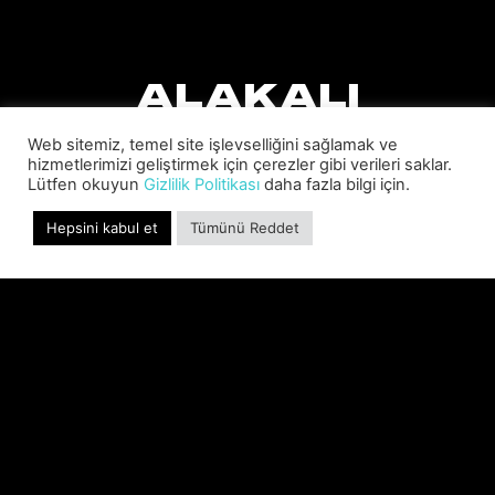
ALAKALI
HABERLER
Web sitemiz, temel site işlevselliğini sağlamak ve
hizmetlerimizi geliştirmek için çerezler gibi verileri saklar.
Lütfen okuyun
Gizlilik Politikası
daha fazla bilgi için.
Hepsini kabul et
Tümünü Reddet
SABER INTERACTIVE CHANGES
THE GAME BY ADDING STEVE
ALLISON AS CHIEF BUSINESS
OFFICER