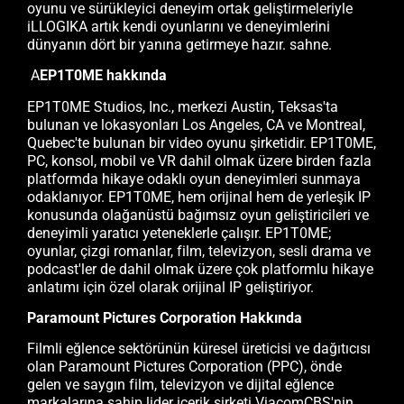
oyunu ve sürükleyici deneyim ortak geliştirmeleriyle
iLLOGIKA artık kendi oyunlarını ve deneyimlerini
dünyanın dört bir yanına getirmeye hazır. sahne.
A
EP1T0ME hakkında
EP1T0ME Studios, Inc., merkezi Austin, Teksas'ta
bulunan ve lokasyonları Los Angeles, CA ve Montreal,
Quebec'te bulunan bir video oyunu şirketidir. EP1T0ME,
PC, konsol, mobil ve VR dahil olmak üzere birden fazla
platformda hikaye odaklı oyun deneyimleri sunmaya
odaklanıyor. EP1T0ME, hem orijinal hem de yerleşik IP
konusunda olağanüstü bağımsız oyun geliştiricileri ve
deneyimli yaratıcı yeteneklerle çalışır. EP1T0ME;
oyunlar, çizgi romanlar, film, televizyon, sesli drama ve
podcast'ler de dahil olmak üzere çok platformlu hikaye
anlatımı için özel olarak orijinal IP geliştiriyor.
Paramount Pictures Corporation Hakkında
Filmli eğlence sektörünün küresel üreticisi ve dağıtıcısı
olan Paramount Pictures Corporation (PPC), önde
gelen ve saygın film, televizyon ve dijital eğlence
markalarına sahip lider içerik şirketi ViacomCBS'nin