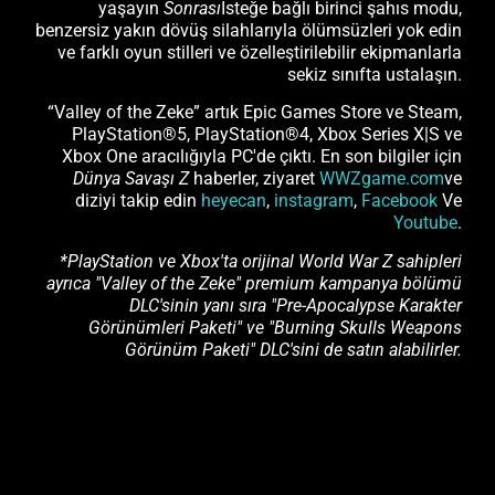
yaşayın
Sonrası
İsteğe bağlı birinci şahıs modu,
benzersiz yakın dövüş silahlarıyla ölümsüzleri yok edin
ve farklı oyun stilleri ve özelleştirilebilir ekipmanlarla
sekiz sınıfta ustalaşın.
“Valley of the Zeke” artık Epic Games Store ve Steam,
PlayStation®5, PlayStation®4, Xbox Series X|S ve
Xbox One aracılığıyla PC'de çıktı. En son bilgiler için
Dünya Savaşı Z
haberler, ziyaret
WWZgame.com
ve
diziyi takip edin
heyecan
,
instagram
,
Facebook
Ve
Youtube
.
*PlayStation ve Xbox'ta orijinal World War Z sahipleri
ayrıca "Valley of the Zeke" premium kampanya bölümü
DLC'sinin yanı sıra "Pre-Apocalypse Karakter
Görünümleri Paketi" ve "Burning Skulls Weapons
Görünüm Paketi" DLC'sini de satın alabilirler.