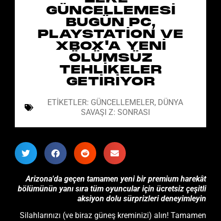
GÜNCELLEMESI
BUGÜN PC,
PLAYSTATION VE
XBOX'A YENI
ÖLÜMSÜZ
TEHLIKELER
GETIRIYOR
ETIKETLER:
GÜNCELLEMELER
,
DÜNYA
SAVAŞI Z: SONRASI
Arizona'da geçen tamamen yeni bir premium harekât
bölümünün yanı sıra tüm oyuncular için ücretsiz çeşitli
aksiyon dolu sürprizleri deneyimleyin
Silahlarınızı (ve biraz güneş kreminizi) alın! Tamamen