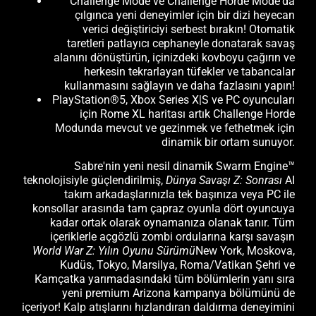
Challenge Mode ve Challenge Horde Mode'da
çılgınca yeni deneyimler için bir dizi heyecan
verici değiştiriciyi serbest bırakın! Otomatik
taretleri patlayıcı cephaneyle donatarak savaş
alanını dönüştürün, içinizdeki kovboyu çağırın ve
herkesin tekrarlayan tüfekler ve tabancalar
kullanmasını sağlayın ve daha fazlasını yapın!
PlayStation®5, Xbox Series X|S ve PC oyuncuları
için Rome XL haritası artık Challenge Horde
Modunda mevcut ve gezinmek ve fethetmek için
dinamik bir ortam sunuyor.
Sabre'nin yeni nesil dinamik Swarm Engine™
teknolojisiyle güçlendirilmiş,
Dünya Savaşı Z: Sonrası
AI
takım arkadaşlarınızla tek başınıza veya PC ile
konsollar arasında tam çapraz oyunla dört oyuncuya
kadar ortak olarak oynamanıza olanak tanır. Tüm
içeriklerle açgözlü zombi ordularına karşı savaşın
World War Z: Yılın Oyunu Sürümü
New York, Moskova,
Kudüs, Tokyo, Marsilya, Roma/Vatikan Şehri ve
Kamçatka yarımadasındaki tüm bölümlerin yanı sıra
yeni premium Arizona kampanya bölümünü de
içeriyor! Kalp atışlarını hızlandıran daldırma deneyimini