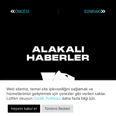
ÖNCESI
SONRAKI
ALAKALI
HABERLER
Web sitemiz, temel site işlevselliğini sağlamak ve
hizmetlerimizi geliştirmek için çerezler gibi verileri saklar.
Lütfen okuyun
Gizlilik Politikası
daha fazla bilgi için.
Hepsini kabul et
Tümünü Reddet