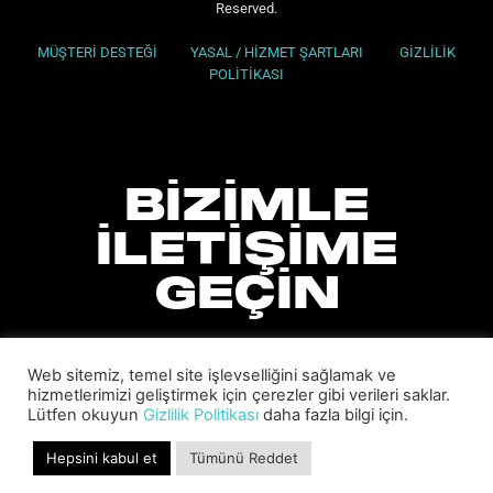
Reserved.
MÜŞTERİ DESTEĞİ
YASAL / HİZMET ŞARTLARI
GİZLİLİK
POLİTİKASI
BİZİMLE
İLETİŞİME
GEÇİN
Web sitemiz, temel site işlevselliğini sağlamak ve
hizmetlerimizi geliştirmek için çerezler gibi verileri saklar.
Lütfen okuyun
Gizlilik Politikası
daha fazla bilgi için.
Hepsini kabul et
Tümünü Reddet