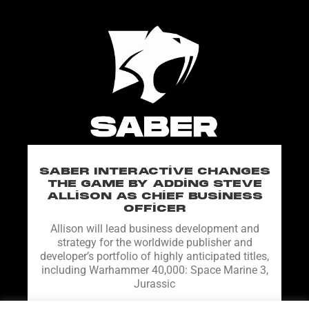
SABER INTERACTIVE CHANGES
THE GAME BY ADDING STEVE
ALLISON AS CHIEF BUSINESS
OFFICER
Allison will lead business development and
strategy for the worldwide publisher and
developer’s portfolio of highly anticipated titles,
including Warhammer 40,000: Space Marine 3,
Jurassic
DEVAMINI OKU "