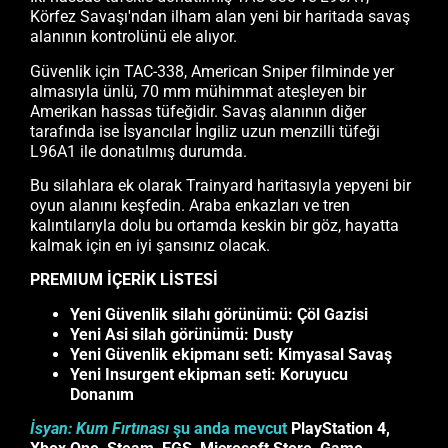
Körfez Savaşı'ndan ilham alan yeni bir haritada savaş
alanının kontrolünü ele alıyor.
Güvenlik için TAC-338, American Sniper filminde yer
almasıyla ünlü, 70 mm mühimmat ateşleyen bir
Amerikan hassas tüfeğidir. Savaş alanının diğer
tarafında ise İsyancılar İngiliz uzun menzilli tüfeği
L96A1 ile donatılmış durumda.
Bu silahlara ek olarak Trainyard haritasıyla yepyeni bir
oyun alanını keşfedin. Araba enkazları ve tren
kalıntılarıyla dolu bu ortamda keskin bir göz, hayatta
kalmak için en iyi şansınız olacak.
PREMIUM İÇERİK LİSTESİ
Yeni Güvenlik silahı görünümü: Çöl Gazisi
Yeni Asi silah görünümü: Dusty
Yeni Güvenlik ekipmanı seti: Kimyasal Savaş
Yeni Insurgent ekipman seti: Koruyucu
Donanım
İsyan: Kum Fırtınası
şu anda mevcut
PlayStation 4,