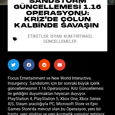
SANDSTORM
GÜNCELLEMESI 1.16
OPERASYONU:
KRIZ'DE ÇÖLÜN
KALBINDE SAVAŞIN
ETIKETLER:
İSYAN: KUM FIRTINASI
,
GÜNCELLEMELER
Focus Entertainment ve New World Interactive,
Insurgency: Sandstorm için bir sonraki büyük içerik
güncellemesinin 1.16 Operasyonu: Kriz Güncellemesi
ile geldiğini duyurmaktan heyecan duyuyor.
PlayStation 4, PlayStation 5, Xbox One, Xbox Series
X|S, Steam aracılığıyla PC, Microsoft Store ve Epic
Games Store'da mevcut olan bu Operasyon, yeni bir
harita, yeni silahlar ve yeni kozmetik yamalar getiriyor.