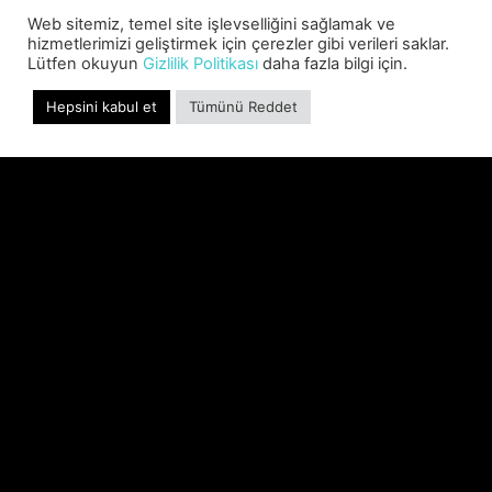
Web sitemiz, temel site işlevselliğini sağlamak ve
hizmetlerimizi geliştirmek için çerezler gibi verileri saklar.
Lütfen okuyun
Gizlilik Politikası
daha fazla bilgi için.
Hepsini kabul et
Tümünü Reddet
SABER INTERACTIVE AND IO
INTERACTIVE ANNOUNCE
HITMAN CLASSIC TRILOGY
REMASTERED, COMING TO PC,
PLAYSTATION®5 & XBOX SERIES
X|S IN 2027
Experience the origins of Agent 47 in an all-new
remastered collection featuring Hitman:
Codename 47, Hitman 2: Silent Assassin, and