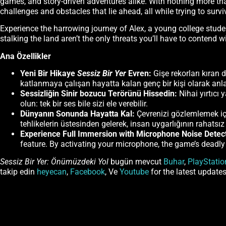
games, and story-driven adventures alike. With nothing more th
challenges and obstacles that lie ahead, all while trying to surv
Experience the harrowing journey of Alex, a young college stude
stalking the land aren’t the only threats you’ll have to contend w
Ana Özellikler
Yeni Bir Hikaye
Sessiz Bir Yer
Evren:
Gişe rekorları kıran
katlanmaya çalışan hayatta kalan genç bir kişi olarak anl
Sessizliğin Sinir bozucu Terörünü Hissedin:
Nihai yırtıcı 
olun: tek bir ses bile sizi ele verebilir.
Dünyanın Sonunda Hayatta Kal:
Çevrenizi gözlemlemek için
tehlikelerin üstesinden gelerek, insan uygarlığının rahatsız 
Experience Full Immersion with Microphone Noise Detec
feature. By activating your microphone, the game’s deadly 
Sessiz Bir Yer: Önümüzdeki Yol
bugün mevcut
Buhar
,
PlayStati
takip edin
heyecan
,
Facebook
, Ve
Youtube
for the latest updates