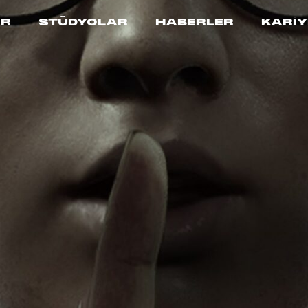
AR
STÜDYOLAR
HABERLER
KARİY