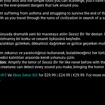
an your wits and the simple tools you can scavenge, you’ll hav
ive the ever-present dangers that lurk around you.
nt suffering from asthma and struggling to survive the end of th
ith as you travel through the ruins of civilization in search of a
 dünyada dramatik yeni bir maceraya atılın
Sessiz Bir Yer
destan.
atılmamış bir korku ve cesaret öyküsünü keşfedin.
yaratıkları gizlerken, dikkatinizi dağıtırken ve gizlice geçerken 
 zekanızı ve yaratıcılığınızı kullanarak, bulabileceğiniz her türl
edici kalıntıları arasında kendi yolunuzu çizin.
tion:
Amplify the terror of
Sessiz Bir Yer
like never before with t
creatures can detect every sound you make, bringing the horror 
on®5
Ve
Xbox Serisi X|S
for $29.99 | £24.99 | €29.99. For more in
.