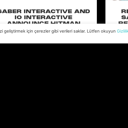
SABER INTERACTIVE AND
R
IO INTERACTIVE
S
ANNOUNCE HITMAN
RE
CLASSIC TRILOGY
HOLL
i geliştirmek için çerezler gibi verileri saklar. Lütfen okuyun
Gizlili
REMASTERED, COMING TO
N
PC, PLAYSTATION®5 &
CLA
XBOX SERIES X|S IN 2027
perience the origins of Agent 47 in an all-new
Pull of
remastered collection featuring Hitman:
Universal
odename 47, Hitman 2: Silent Assassin, and
Furiou
Hitman: Contracts! Welcome back, 47.
DEVAMINI OKU "
Tüm haberleri okuyun >>