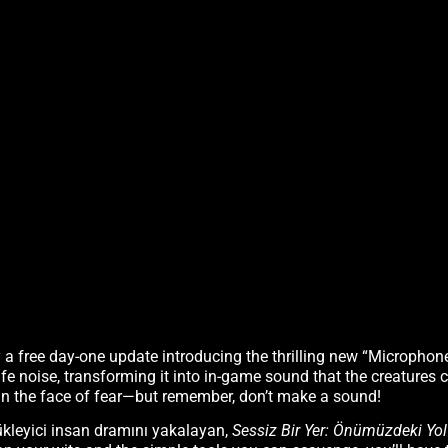
free day-one update introducing the thrilling new “Microphone
fe noise, transforming it into in-game sound that the creatures 
t in the face of fear—but remember, don’t make a sound!
rükleyici insan dramını yakalayan,
Sessiz Bir Yer: Önümüzdeki Yo