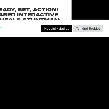
EADY, SET, ACTION!
ABER INTERACTIVE
VEALS STUNTMAN:
YWOOD, A THRILLING
k
Hepsini kabul et
Tümünü Reddet
EW RIDE FROM THE
SSIC ACTION-RACING
GAME SERIES
f over-the-top stunts from fan-favorite
 Pictures film franchises such as Fast &
s, Back to the Future and more in this
blockbuster racing
DEVAMINI OKU "