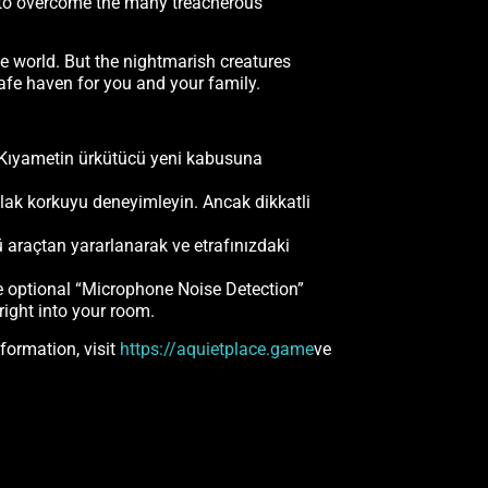
e to overcome the many treacherous
e world. But the nightmarish creatures
 safe haven for you and your family.
 Kıyametin ürkütücü yeni kabusuna
mutlak korkuyu deneyimleyin. Ancak dikkatli
ü araçtan yararlanarak ve etrafınızdaki
he optional “Microphone Noise Detection”
right into your room.
formation, visit
https://aquietplace.game
ve