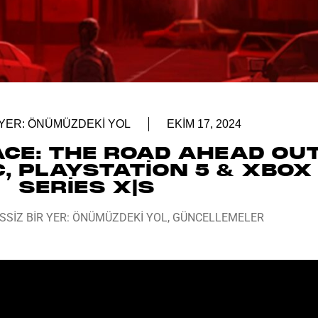
 YER: ÖNÜMÜZDEKI YOL
EKIM 17, 2024
ACE: THE ROAD AHEAD OU
, PLAYSTATION 5 & XBOX
SERIES X|S
SSIZ BIR YER: ÖNÜMÜZDEKI YOL
,
GÜNCELLEMELER