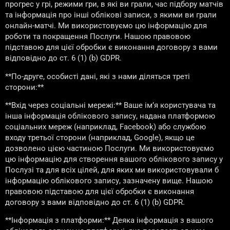
прогрес у грі, режими гри, в які ви грали, час підбору матчів
та інформація про інші облікові записи, з якими ви грали
онлайн-матчі. Ми використовуємо цю інформацію для
роботи та покращення Послуги. Нашою правовою
підставою для цієї обробки є виконання договору з вами
відповідно до ст. 6 (1) (b) GDPR.
**По-друге, особисті дані, які з нами діляться треті
сторони:**
**Вхід через соціальні мережі:** Ваше ім’я користувача та
інша інформація облікового запису, надана платформою
соціальних мереж (наприклад, Facebook) або службою
входу третьої сторони (наприклад, Google), якщо це
дозволено цією частиною Послуги. Ми використовуємо
цю інформацію для створення вашого облікового запису у
Послузі та для всіх цілей, для яких ми використовували б
інформацію облікового запису, зазначену вище. Нашою
правовою підставою для цієї обробки є виконання
договору з вами відповідно до ст. 6 (1) (b) GDPR.
**Інформація з платформи:** Деяка інформація з вашого