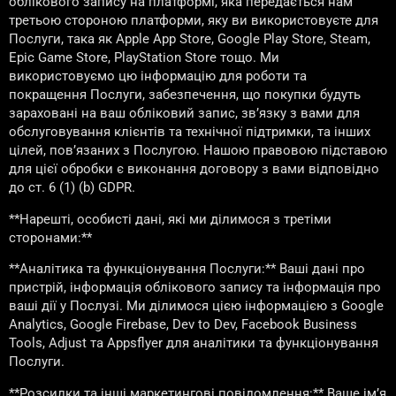
облікового запису на платформі, яка передається нам
третьою стороною платформи, яку ви використовуєте для
Послуги, така як Apple App Store, Google Play Store, Steam,
Epic Game Store, PlayStation Store тощо. Ми
використовуємо цю інформацію для роботи та
покращення Послуги, забезпечення, що покупки будуть
зараховані на ваш обліковий запис, зв’язку з вами для
обслуговування клієнтів та технічної підтримки, та інших
цілей, пов’язаних з Послугою. Нашою правовою підставою
для цієї обробки є виконання договору з вами відповідно
до ст. 6 (1) (b) GDPR.
**Нарешті, особисті дані, які ми ділимося з третіми
сторонами:**
**Аналітика та функціонування Послуги:** Ваші дані про
пристрій, інформація облікового запису та інформація про
ваші дії у Послузі. Ми ділимося цією інформацією з Google
Analytics, Google Firebase, Dev to Dev, Facebook Business
Tools, Adjust та Appsflyer для аналітики та функціонування
Послуги.
**Розсилки та інші маркетингові повідомлення:** Ваше ім’я