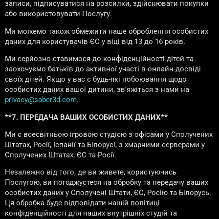
записи, підписуватися на розсилки, здійснювати покупки
або використовувати Послугу.
Ми можемо також обмежити наше оброблення особистих
даних для користувачів ЄС у віці від 13 до 16 років.
Ми серйозно ставимося до конфіденційності дітей та
заохочуємо батьків до активної участі в онлайн-досвіді
своїх дітей. Якщо у вас є будь-які побоювання щодо
особистих даних вашої дитини, зв’яжіться з нами на
privacy@saber3d.com
.
**7. ПЕРЕДАЧА ВАШИХ ОСОБИСТИХ ДАНИХ**
Ми є всесвітньою ігровою студією з офісами у Сполучених
Штатах, Росії, Іспанії та Білорусі, з хмарними серверами у
Сполучених Штатах, ЄС та Росії.
Незалежно від того, де ви живете, користуючись
Послугою, ви погоджуєтеся на обробку та передачу ваших
особистих даних у Сполучені Штати, ЄС, Росію та Білорусь.
Ця обробка буде відповідати нашій політиці
конфіденційності для наших внутрішніх студій та