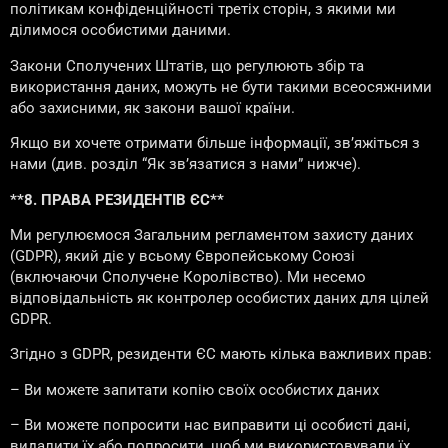
політикам конфіденційності третіх сторін, з якими ми
ділимося особистими даними.
Закони Сполучених Штатів, що регулюють збір та
використання даних, можуть не бути такими всеосяжними
або захисними, як закони вашої країни.
Якщо ви хочете отримати більше інформації, зв’яжіться з
нами (див. розділ “Як зв’язатися з нами” нижче).
**8. ПРАВА РЕЗИДЕНТІВ ЄС**
Ми регулюємося Загальним регламентом захисту даних
(GDPR), який діє у всьому Європейському Союзі
(включаючи Сполучене Королівство). Ми несемо
відповідальність як контролер особистих даних для цілей
GDPR.
Згідно з GDPR, резиденти ЄС мають кілька важливих прав:
– Ви можете запитати копію своїх особистих даних
– Ви можете попросити нас виправити ці особисті дані,
видалити їх або попросити, щоб ми використовували їх