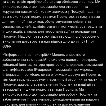
та фотографія профілю або аватар облікового запису. Ми
використовуємо цю інформацію для створення та
керування вашим обліковим записом у Послузі, надання
вам можливості користуватися Послугою, зв’язку з вами
для технічної підтримки, обслуговування клієнтів та
рекламних цілей, адміністрування конкурсів, розіграшів та
інших акцій, а також для персоналізації та покращення
Послуги. Нашою правовою підставою для цієї обробки є
виконання договору з вами відповідно до ст. 6 (1) (b)
GDPR.
**Інформація про пристрій:** Модель апаратного
забезпечення та операційна система вашого пристрою,
унікальні ідентифікатори пристрою (наприклад, рекламний
ідентифікатор або IP-адреса), інформація про мережу,
інформація про місце, де ви отримали доступ до Послуги,
тип браузера, час доступу, переглянуті сторінки та частини
Послуги, джерело встановлення Послуги та ваші дії та
взаємодії з іншими користувачами Послуги. Ми
використовуємо цю інформацію для роботи Послуги та
забезпечення її правильного функціонування на вашому
пристрої, для аналітичних цілей та для покращення