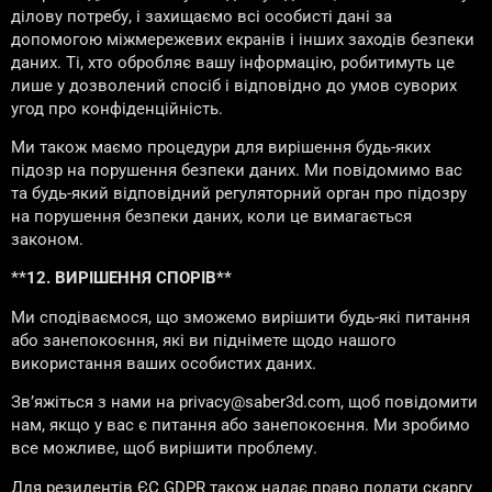
ділову потребу, і захищаємо всі особисті дані за
допомогою міжмережевих екранів і інших заходів безпеки
даних. Ті, хто обробляє вашу інформацію, робитимуть це
лише у дозволений спосіб і відповідно до умов суворих
угод про конфіденційність.
Ми також маємо процедури для вирішення будь-яких
підозр на порушення безпеки даних. Ми повідомимо вас
та будь-який відповідний регуляторний орган про підозру
на порушення безпеки даних, коли це вимагається
законом.
**12. ВИРІШЕННЯ СПОРІВ**
Ми сподіваємося, що зможемо вирішити будь-які питання
або занепокоєння, які ви піднімете щодо нашого
використання ваших особистих даних.
Зв’яжіться з нами на privacy@saber3d.com, щоб повідомити
нам, якщо у вас є питання або занепокоєння. Ми зробимо
все можливе, щоб вирішити проблему.
Для резидентів ЄС GDPR також надає право подати скаргу