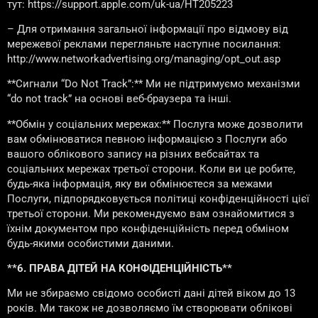
тут: https://support.apple.com/uk-ua/HT205223
– Для отримання загальної інформації про відмову від
мережевої реклами перегляньте наступне посилання:
http://www.networkadvertising.org/managing/opt_out.asp
**Сигнали “Do Not Track”:** Ми не підтримуємо механізми
“do not track” на основі веб-браузера та інші.
**Обмін у соціальних мережах:** Послуга може дозволити
вам обмінюватися певною інформацією з Послуги або
вашого облікового запису на різних вебсайтах та
соціальних мережах третьої сторони. Коли ви це робите,
будь-яка інформація, яку ви обмінюєтеся за межами
Послуги, підпорядковується політиці конфіденційності цієї
третьої сторони. Ми рекомендуємо вам ознайомитися з
їхнім документом про конфіденційність перед обміном
будь-якими особистими даними.
**6. ПРАВА ДІТЕЙ НА КОНФІДЕНЦІЙНІСТЬ**
Ми не збираємо свідомо особисті дані дітей віком до 13
років. Ми також не дозволяємо їм створювати облікові