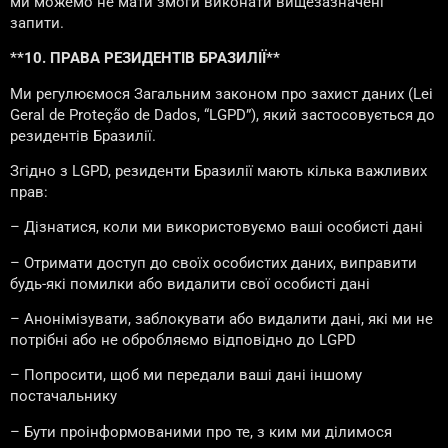
ми можемо не мати змоги виконати вищезазначені
запити.
**10. ПРАВА РЕЗИДЕНТІВ БРАЗИЛІЇ**
Ми регулюємося Загальним законом про захист даних (Lei
Geral de Proteção de Dados, “LGPD”), який застосовується до
резидентів Бразилії.
Згідно з LGPD, резиденти Бразилії мають кілька важливих
прав:
– Дізнатися, коли ми використовуємо ваші особисті дані
– Отримати доступ до своїх особистих даних, виправити
будь-які помилки або видалити свої особисті дані
– Анонімізувати, заблокувати або видалити дані, які ми не
потрібні або не обробляємо відповідно до LGPD
– Попросити, щоб ми передали ваші дані іншому
постачальнику
– Бути проінформованими про те, з ким ми ділимося