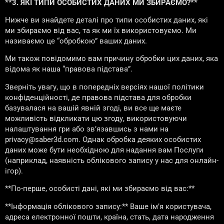
**3. ЯКІ ТИПИ ОСОБИСТИХ ДАНИХ МИ ЗБИРАЄМО?**
Нижче ви знайдете деталі про типи особистих даних, які
ми збираємо від вас, та як ми їх використовуємо. Ми
називаємо це “обробкою” ваших даних.
Ми також повідомимо вам причину обробки цих даних, яка
відома як наша “правова підстава”.
Зверніть увагу, що в попередніх версіях нашої політики
конфіденційності, де правова підстава для обробки
базувалася на вашій явній згоді, ви все ще маєте
можливість відкликати цю згоду, використовуючи
налаштування гри або зв’язавшись з нами на
privacy@saber3d.com. Однак обробка деяких особистих
даних може бути необхідною для надання вам Послуги
(наприклад, наявність облікового запису у нас для онлайн-
ігор).
**По-перше, особисті дані, які ми збираємо від вас:**
**Інформація облікового запису:** Ваше ім’я користувача,
адреса електронної пошти, країна, стать, дата народження