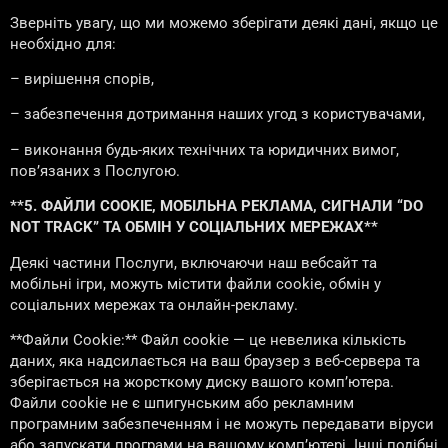
Зверніть увагу, що ми можемо зберігати деякі дані, якщо це
необхідно для:
– вирішення спорів,
– забезпечення дотримання наших угод з користувачами,
– виконання будь-яких технічних та юридичних вимог,
пов’язаних з Послугою.
**5. ФАЙЛИ COOKIE, МОБІЛЬНА РЕКЛАМА, СИГНАЛИ “DO
NOT TRACK” ТА ОБМІН У СОЦІАЛЬНИХ МЕРЕЖАХ**
Деякі частини Послуги, включаючи наш вебсайт та
мобільні ігри, можуть містити файли cookie, обмін у
соціальних мережах та онлайн-рекламу.
**Файли Cookie:** Файл cookie — це невелика кількість
даних, яка надсилається на ваш браузер з веб-сервера та
зберігається на жорсткому диску вашого комп’ютера.
Файли cookie не є шпигунським або рекламним
програмним забезпеченням і не можуть передавати віруси
або запускати програми на вашому комп’ютері. Інші подібні