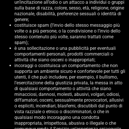
un’incitazione all’odio o un attacco a individui o gruppi
sulla base di razza, colore, sesso, età, religione, origine
nazionale, disabilità, preferenze sessuali o identità di
genere;
costituisce spam (l’invio dello stesso messaggio più
volte o a più persone, o la condivisione o l’invio dello
stesso contenuto più volte, saranno trattati come
spam);
è una sollecitazione o una pubblicità per eventuali
comportamenti personali, prodotti commerciali o
attività che siano osceni o inappropriati;
incoraggi o costituisca un comportamento che non
supporta un ambiente sicuro e confortevole per tutti gli
utenti, il che può includere, per esempio, il bullismo,
l’esercitazione della giustizia privata, la messa in atto
di qualsiasi comportamento o attività che siano
minacciosi, dannosi, molesti, abusivi, volgari, odiosi,
diffamatori, osceni, sessualmente provocatori, allusivi
o espliciti, incendiari, blasfemi, discutibili dal punto di
vista razziale o etnico o discriminatori, o che in
qualsiasi modo incoraggino una condotta
inappropriata, irrispettosa, abusiva o illegale o che
comunque renda il Servizio un’esperienza spiacevole