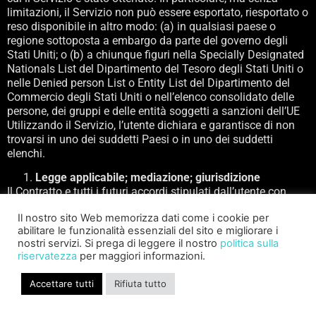
limitazioni, il Servizio non può essere esportato, riesportato o
reso disponibile in altro modo: (a) in qualsiasi paese o
regione sottoposta a embargo da parte del governo degli
Stati Uniti; o (b) a chiunque figuri nella Specially Designated
Nationals List del Dipartimento del Tesoro degli Stati Uniti o
nelle Denied person List o Entity List del Dipartimento del
Commercio degli Stati Uniti o nell’elenco consolidato delle
persone, dei gruppi e delle entità soggetti a sanzioni dell’UE
Utilizzando il Servizio, l’utente dichiara e garantisce di non
trovarsi in uno dei suddetti Paesi o in uno dei suddetti
elenchi.
Legge applicabile; mediazione; giurisdizione
Il Contratto e tutti i futuri accordi stipulati dall’utente con
Saber Interactive, se non diversamente indicato in tali
Il nostro sito Web memorizza dati come i cookie per
accordi, saranno disciplinati dalle leggi dello Stato della
abilitare le funzionalità essenziali del sito e migliorare i
Florida. Ciò vale indipendentemente dal fatto che l’utente
nostri servizi. Si prega di leggere il nostro
politica sulla
risieda o faccia affari con Saber Interactive, o con una
riservatezza
per maggiori informazioni.
qualsiasi delle sue affiliate o agenti, nello Stato della Florida
o altrove. A meno che una controversia non sia regolata dai
Accettare tutti
Rifiuta tutto
termini della Sezione 24 qui sotto, l’utente accetta di
sottoporsi alla giurisdizione personale ed esclusiva dei