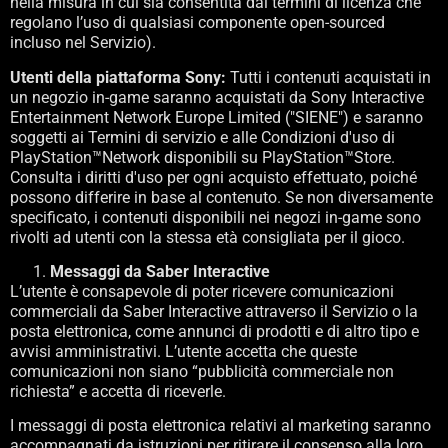
nella misura in cui sia consentita dai termini di licenza che
regolano l’uso di qualsiasi componente open-sourced
incluso nel Servizio).
Utenti della piattaforma Sony:
Tutti i contenuti acquistati in
un negozio in-game saranno acquistati da Sony Interactive
Entertainment Network Europe Limited ("SIENE") e saranno
soggetti ai Termini di servizio e alle Condizioni d'uso di
PlayStation™Network disponibili su PlayStation™Store.
Consulta i diritti d'uso per ogni acquisto effettuato, poiché
possono differire in base al contenuto. Se non diversamente
specificato, i contenuti disponibili nei negozi in-game sono
rivolti ad utenti con la stessa età consigliata per il gioco.
Messaggi da Saber Interactive
L’utente è consapevole di poter ricevere comunicazioni
commerciali da Saber Interactive attraverso il Servizio o la
posta elettronica, come annunci di prodotti e di altro tipo e
avvisi amministrativi. L’utente accetta che queste
comunicazioni non siano “pubblicità commerciale non
richiesta” e accetta di riceverle.
I messaggi di posta elettronica relativi al marketing saranno
accompagnati da istruzioni per ritirare il consenso alla loro