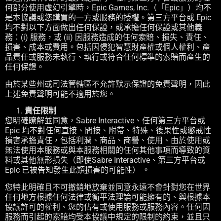
何部分使用虛幻引擎時，Epic Games, Inc.（「Epic」）均不
是本協議或您購買的一方或服務的授權。第三方平台或 Epic
均不對以下方面做出任何保證，或承擔任何保證或其他義
務：(i) 服務，或 (ii) 因服務造成的任何索賠、損失、責任、
損害、成本或費用。包括因侵犯智慧財產權或個人權利、產
品責任或服務未執行、執行或符合任何標準的索賠而產生的
任何保證。
由於某些州或司法管轄區不允許默示保證的免責聲明，因此
上述免責聲明可能不適用於您。
責任限制
您明確瞭解並同意，Sabre Interactive、任何第三方平台或
Epic 均不對任何直接、間接、附帶、特殊、後果性或懲戒性
損害承擔責任，包括利潤、商品、商譽、使用、由於使用或
無法使用本服務或與本服務相關的任何其他事項而導致的資
料或其他無形損失（即使Sabre Interactive、第三方平台或
Epic 已被告知發生此類損害的可能性） 。
您特此明確且不可撤銷地放棄並同意永遠不會針對您在世界
任何地方根據任何法律或衡平法理論可能擁有的、與根據本
協議許可的權利、您的佔有或使用服務或服務內容。任何因
服務而引起的索賠均受本協議中規定的限制的約束，並且只