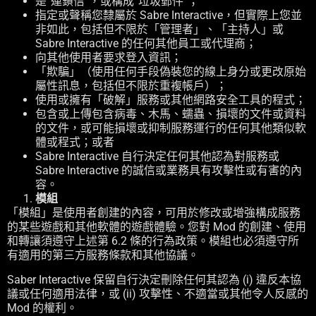
是“連鎖信”，或構成“垃圾郵件”；
指定或聲稱您隸屬於 Sabre Interactive，但實際上您並
非如此，包括但不限於「管理者」、「主持人」或
Sabre Interactive 的任何其他員工或代理商；
向其他使用者要求登入資訊；
「欺騙」（使用任何手段偽裝您的線上身分或更改原始
屬性訊息，包括但不限於重複帳戶）；
使用或擁有「破解」服務或其他網路安全工具的程式；
包含或上傳包含病毒、木馬、蠕蟲、損壞的文件或資料
的文件，或可能損壞或抑制服務運行的任何其他類似軟
體或程式；或者
Sabre Interactive 自行決定任何其他認為對服務或
Sabre Interactive 的誠信或業務具有攻擊性或有害的內
容。
模組
「模組」是使用者創建的內容，可用於修改或增強構成服務
的某些遊戲和其他軟體的遊戲體驗。您對 Mod 的創建、使用
和轉讓須遵守上述第 6.2 條的行為政策。模組也必須遵守所
有適用的第三方服務條款和其他協議。
Saber Interactive 保留自行決定刪除任何其認為 (i) 違反本協
議或任何適用法律，或 (ii) 攻擊性、不適當或其他令人反感的
Mod 的權利。