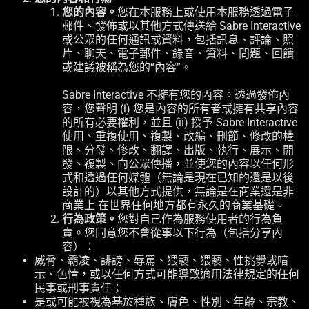
您的內容。
您在本服務上或使用本服務透過電子
郵件、發佈或以其他方式傳送給 Sabre Interactive
或公眾的任何通訊或資料，包括訊息、評論、照
片、聊天、電子郵件、錄音、資料、問題、回饋
或建議被稱為您的“內容”。
Sabre Interactive 不擁有您的內容。透過發佈內
容，您聲明 (i) 您是內容的所有者或擁有共享內容
的所有必要權利，並且 (ii) 授予 Sabre Interactive
使用、重複使用、複製、改編、刪節、修改的權
限、分發、修改、翻譯、出版、執行、展示、開
發、複製、向公眾傳播，並使您的內容以任何形
式和透過任何媒體（無論是現在已知的還是以後
設計的）以其他方式提供，無論是在商業還是非
商業上-在世界任何地方都有永久的商業基礎。
行為政策。
您對自己作為服務使用者的行為負
責。您同意您不會從事以下行為（包括分享內
容）：
威脅、霸凌、誹謗、辱罵、猥褻、猥褻、性挑釁或暗
示、色情，或以任何方式可能導致適用法律規定的任何
民事或刑事責任；
是或可能被視為基於種族、膚色、性別、年齡、宗教、