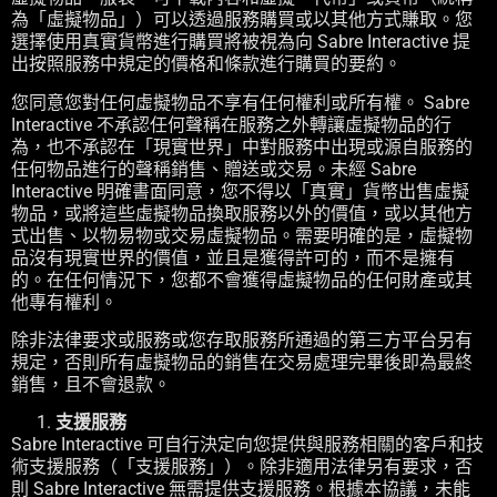
為「虛擬物品」）可以透過服務購買或以其他方式賺取。您
選擇使用真實貨幣進行購買將被視為向 Sabre Interactive 提
出按照服務中規定的價格和條款進行購買的要約。
您同意您對任何虛擬物品不享有任何權利或所有權。 Sabre
Interactive 不承認任何聲稱在服務之外轉讓虛擬物品的行
為，也不承認在「現實世界」中對服務中出現或源自服務的
任何物品進行的聲稱銷售、贈送或交易。未經 Sabre
Interactive 明確書面同意，您不得以「真實」貨幣出售虛擬
物品，或將這些虛擬物品換取服務以外的價值，或以其他方
式出售、以物易物或交易虛擬物品。需要明確的是，虛擬物
品沒有現實世界的價值，並且是獲得許可的，而不是擁有
的。在任何情況下，您都不會獲得虛擬物品的任何財產或其
他專有權利。
除非法律要求或服務或您存取服務所通過的第三方平台另有
規定，否則所有虛擬物品的銷售在交易處理完畢後即為最終
銷售，且不會退款。
支援服務
Sabre Interactive 可自行決定向您提供與服務相關的客戶和技
術支援服務（「支援服務」）。除非適用法律另有要求，否
則 Sabre Interactive 無需提供支援服務。根據本協議，未能