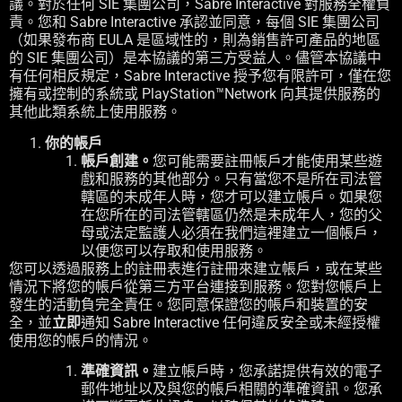
議。對於任何 SIE 集團公司，Sabre Interactive 對服務全權負
責。您和 Sabre Interactive 承認並同意，每個 SIE 集團公司
（如果發布商 EULA 是區域性的，則為銷售許可產品的地區
的 SIE 集團公司）是本協議的第三方受益人。儘管本協議中
有任何相反規定，Sabre Interactive 授予您有限許可，僅在您
擁有或控制的系統或 PlayStation™Network 向其提供服務的
其他此類系統上使用服務。
你的帳戶
帳戶創建。
您可能需要註冊帳戶才能使用某些遊
戲和服務的其他部分。只有當您不是所在司法管
轄區的未成年人時，您才可以建立帳戶。如果您
在您所在的司法管轄區仍然是未成年人，您的父
母或法定監護人必須在我們這裡建立一個帳戶，
以便您可以存取和使用服務。
您可以透過服務上的註冊表進行註冊來建立帳戶，或在某些
情況下將您的帳戶從第三方平台連接到服務。您對您帳戶上
發生的活動負完全責任。您同意保證您的帳戶和裝置的安
全，並
立即
通知 Sabre Interactive 任何違反安全或未經授權
使用您的帳戶的情況。
準確資訊。
建立帳戶時，您承諾提供有效的電子
郵件地址以及與您的帳戶相關的準確資訊。您承