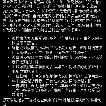
如果您是版權所有者或其代理人，並且認為服務上的任何內
容侵犯了您的版權，您可以向我們的版權代理人提交書面
DMCA 通知，其中包含下述資訊。當我們收到涉嫌侵犯版權
的通知時，我們將自行決定採取我們認為適當的任何行動，
包括從服務中刪除涉嫌侵權的材料或禁止公眾訪問它們。此
外，對於屢次侵犯版權保護內容的人，我們可能會禁止他們
存取服務、刪除他們的內容並終止他們的帳戶。
被授權代表涉嫌受到侵犯的專有權所有者行事的人的實
體或電子簽名；
聲稱受到侵權的版權作品的標識，或者，如果聲稱有多
個版權作品，則提供服務上這些作品的列表；
被聲稱侵權且需要刪除的材料的標識已被停用，足以讓
我們找到該材料；
足以讓我們與您聯繫的合理訊息，例如您的電子郵件、
地址或電話號碼；
一份聲明，表明您真誠地相信以所投訴的方式使用該材
料未經版權所有者、其代理人或法律的授權；和
一份聲明，表明通知中的信息準確無誤，並且您被授權
代表涉嫌受到侵犯的專有權所有者行事，否則願受偽證
罪處罰。
您可以透過以下實體地址或電子郵件地址聯絡我們的版權代
理：