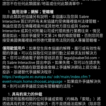
證您不在任何此類國家/地區或任何此類清單中。
適用法律；調解；管轄權
除非此類其他協議另有說明，本協議以及您與 Sabre
Interactive 簽訂的所有未來協議均受佛羅裡達州法律管轄。
無論您是否在佛羅裡達州或其他地方居住或與 Sabre
Interactive 或其任何附屬公司或代理商進行業務往來，情況
都是如此。除非爭議受下文第 24 條的條款管轄，否則您同意
接受美國佛羅裡達州勞德代爾堡市法院的個人專屬管轄權。
僅限歐盟用戶：
如果發生與本協議的解釋、履行或有效性有
關的爭議，可以在採取任何法律行動之前尋求友好解決方
案。您可以透過電子郵件發送訊息至 legal@saber3d.com，
向 Sabre Interactive 提出申訴。如果失敗，您可以在請求失
敗後一年內透過在歐盟委員會線上爭議解決網站上提交線上
投訴，訴諸替代爭議解決程序：
https://webgate.ec.europa.eu/ odr/main/index.cfm ?
event=main.home.chooseLanguage
。如果庭外爭議解決失
敗，則可以將爭議提交給有管轄權的法院。
具有約束力的仲裁
與您使用服務相關的任何爭議或索賠（均稱為「索賠」）將
透過具有約束力的仲裁解決，而不是透過法庭解決（除非您