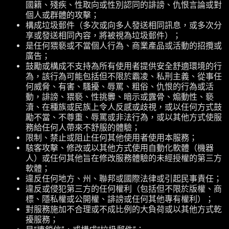
國籍、殘疾、性取向或性別認同的誹謗、仇恨言論或對
個人或群體的攻擊；
構成垃圾郵件（多次或向多人發送相同訊息，或多次分
享或發送相同內容，將被視為垃圾郵件）；
是任何猥褻或不當個人行為、商業產品或活動的招攬或
廣告；
鼓勵或構成不支持為所有使用者提供安全舒適環境的行
為，該行為可能包括但不限於霸凌、私刑主義、從事任
何威脅、有害、騷擾、辱罵、粗俗、仇恨的行為或活
動，誹謗、猥褻、性挑釁、暗示或露骨、煽動性、褻
瀆、在種族或民族上令人反感或歧視，或以任何方式鼓
勵不當、不尊重、辱罵或非法行為，或以其他方式使服
務給任何人帶來不舒服的體驗；
限制、禁止或阻止任何其他使用者使用本服務；
駭客攻擊、修改或以其他方式使用自動化軟體（機器
人）或任何其他旨在修改服務體驗的未經授權的第三方
軟體；
違反任何地方、州、聯邦或國際法律或引起民事責任；
違反或侵犯第三方的任何權利（包括但不限於版權、商
標、隱私權或公開權、誹謗或任何其他專有權利）；
對服務施加不合理或不成比例的大負荷或以其他方式乾
擾服務；