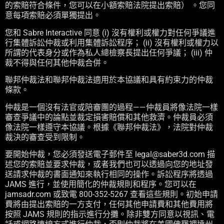
的索賠符合條件，您可以在小額索賠法院提出索賠） 。您同
意每項索賠必須單獨提出。
您和 Sabre Interactive 同意 (i) 沒有權利或權力對任何爭議進
行集體訴訟仲裁或利用集體訴訟程序； (ii) 沒有權利或權力以
所謂的代表身分或作為私人總檢察長提出任何爭議； (iii) 仲
裁不得與任何其他仲裁合併。
聯邦仲裁法和聯邦仲裁法適用於本協議和具有約束力的仲裁
條款。
仲裁是一個沒有法官或陪審團的過程——仲裁員將像法院一樣
審查爭議中的論點並裁定損害賠償和其他救濟。仲裁員必須
像法院一樣遵守本協議。根據《聯邦仲裁法》，法院對仲裁
裁決的審查受到限制。
要開始仲裁，您必須發送電子郵件至 legal@saber3d.com 描
述您的索賠並要求仲裁，或者我們也可以透過向您的地址發
送請求仲裁的書面通知來執行相同的操作。訴訟程序將透過
JAMS 進行，並使用簡化的仲裁規則和程序。您可以在
jamsadr.com 或致電 800-352-5267 查看這些規則。初始申請
費將由提出索賠的一方支付，任何其他申請費和其他費用將
按照 JAMS 規則的指示進行分攤。除非雙方同意以視訊、電