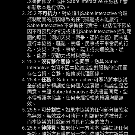
以書面修改，或由 Sabre Interactive 在服務上發
布新版本進行修改。
25.2.
不可抗力。
對於超出Sabre Interactive 合理
控制範圍的原因導致的任何延遲或未能履行，
Sabre Interactive 不承擔任何責任，包括但不限於
因不可預見的情況或超出Sabre Interactive 控制範
圍的原因（例如天災、戰爭、恐怖主義）而未能
履行本協議、騷亂、禁運、民事或軍事當局的行
為、火災、洪水、事故、罷工或交通設施、燃
料、能源、勞動力或材料短缺。
25.3。
沒有夥伴關係。
您同意，您與 Sabre
Interactive 之間不因本協議或您對服務的使用而
存在合資、合夥、僱傭或代理關係。
25.4。
任務。
Sabre Interactive 可隨時將本協議
全部或部分轉讓給任何個人或實體，無論您是否
同意。未經 Sabre Interactive 事先書面同意，您
不得轉讓本協議，任何未經授權的轉讓均屬無
效。
25.5。
可分割性。
如果本協議的任何部分被確定
為無效、無效或不可執行，則該部分將被分割，
而本協議的其餘部分將具有完全的效力。
25.6。
律師費。
如果任何一方就本協議提起任何
訴訟，勝訴方有權向另一方追償勝訴方在訴訟中