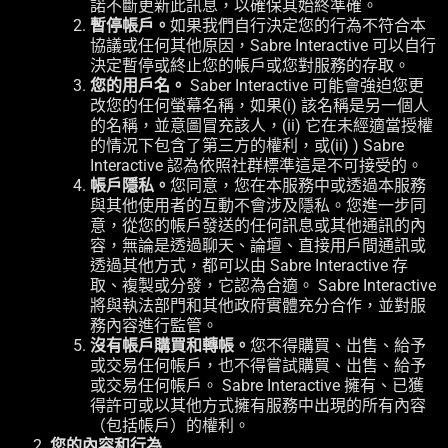
諾不斷更新此訊息，以確保其始終準確。
暫停帳戶。
如果我們自行決定您的行為不符合本
協議或任何其他原因，Sabre Interactive 可以自行
決定暫停或終止您的帳戶或您對服務的存取。
您的用戶名。
Saber Interactive 可能會強迫您更
改您的任何螢幕名稱，如果(i) 該名稱是另一個人
的名稱，並意圖冒充該人，(ii) 它在未經適當授權
的情況下包含了第三方的權利，或(ii) ) Sabre
Interactive 認為依照社群標準這是不可接受的。
帳戶隱私。
您同意，您在本服務中或透過本服務
與其他使用者的互動不會涉及隱私。您進一步同
意，從您的帳戶發送的任何訊息或其他通訊的內
容，無論是透過聊天、論壇、直接用戶間通訊或
透過其他方式，都可以由 Sabre Interactive 存
取、複製或分發，它認為合適。 Sabre Interactive
將與執法部門和其他政府實體充分合作，並對服
務內容進行監管。
沒有帳戶購買和轉帳。
您不得購買、出售、給予
或交易任何帳戶，也不得嘗試購買、出售、給予
或交易任何帳戶。 Sabre Interactive 擁有、已獲
得許可或以其他方式擁有服務中出現的所有內容
（包括帳戶）的權利。
您的內容和行為