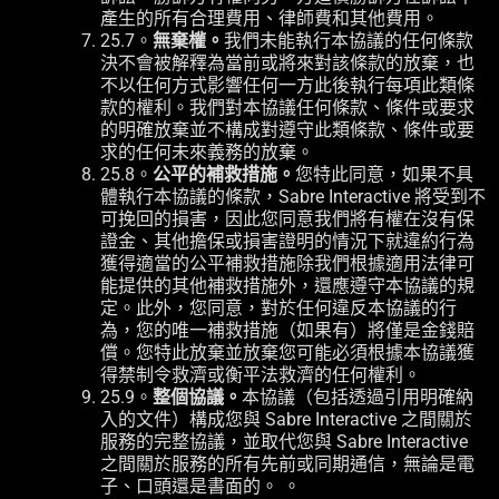
產生的所有合理費用、律師費和其他費用。
25.7。
無棄權。
我們未能執行本協議的任何條款
決不會被解釋為當前或將來對該條款的放棄，也
不以任何方式影響任何一方此後執行每項此類條
款的權利。我們對本協議任何條款、條件或要求
的明確放棄並不構成對遵守此類條款、條件或要
求的任何未來義務的放棄。
25.8。
公平的補救措施。
您特此同意，如果不具
體執行本協議的條款，Sabre Interactive 將受到不
可挽回的損害，因此您同意我們將有權在沒有保
證金、其他擔保或損害證明的情況下就違約行為
獲得適當的公平補救措施除我們根據適用法律可
能提供的其他補救措施外，還應遵守本協議的規
定。此外，您同意，對於任何違反本協議的行
為，您的唯一補救措施（如果有）將僅是金錢賠
償。您特此放棄並放棄您可能必須根據本協議獲
得禁制令救濟或衡平法救濟的任何權利。
25.9。
整個協議。
本協議（包括透過引用明確納
入的文件）構成您與 Sabre Interactive 之間關於
服務的完整協議，並取代您與 Sabre Interactive
之間關於服務的所有先前或同期通信，無論是電
子、口頭還是書面的。 。