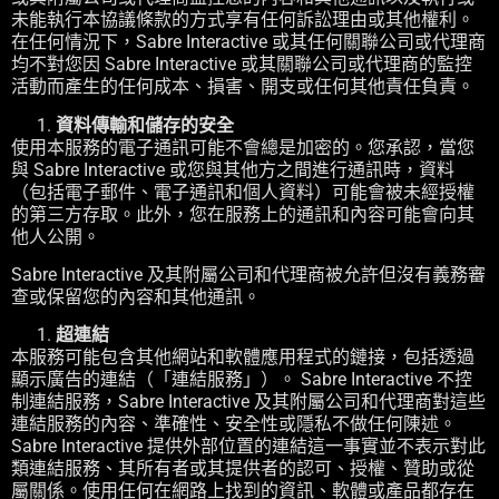
未能執行本協議條款的方式享有任何訴訟理由或其他權利。
在任何情況下，Sabre Interactive 或其任何關聯公司或代理商
均不對您因 Sabre Interactive 或其關聯公司或代理商的監控
活動而產生的任何成本、損害、開支或任何其他責任負責。
資料傳輸和儲存的安全
使用本服務的電子通訊可能不會總是加密的。您承認，當您
與 Sabre Interactive 或您與其他方之間進行通訊時，資料
（包括電子郵件、電子通訊和個人資料）可能會被未經授權
的第三方存取。此外，您在服務上的通訊和內容可能會向其
他人公開。
Sabre Interactive 及其附屬公司和代理商被允許但沒有義務審
查或保留您的內容和其他通訊。
超連結
本服務可能包含其他網站和軟體應用程式的鏈接，包括透過
顯示廣告的連結（「連結服務」）。 Sabre Interactive 不控
制連結服務，Sabre Interactive 及其附屬公司和代理商對這些
連結服務的內容、準確性、安全性或隱私不做任何陳述。
Sabre Interactive 提供外部位置的連結這一事實並不表示對此
類連結服務、其所有者或其提供者的認可、授權、贊助或從
屬關係。使用任何在網路上找到的資訊、軟體或產品都存在