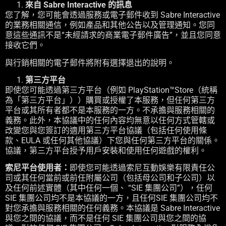
來自 Sabre Interactive 的訊息
您了解，您可能會透過服務或電子郵件收到 Sabre Interactive
的業務相關通信，例如產品和其他公告以及管理通知。您同
意這些通訊不是“未經請求的商業電子郵件廣告”，並且您同意
接收它們。
與行銷相關的電子郵件將附有選擇退出的說明。
第三方平台
即使您可能透過第三方平台（例如 PlayStation™Store（統稱
為「第三方平台」））購買或授權了本服務，但任何第三方
平台或其所有者都不是本服務的一方。不承擔與服務相關的
義務。此外，本協議中的任何內容均無意以任何方式管轄或
改變您與您簽訂的適用第三方平台協議（包括任何使用條
款、EULA 或任何其他協議）下您與任何第三方平台的關係。
協議，第三方平台授予用戶安裝和使用任何遊戲的權利。
索尼平台使用者：
即使您可能透過索尼互動娛樂有限責任公
司或其任何當前或前任附屬公司（包括母公司和子公司）以
及任何前述實體（其中任何一個、 “SIE 集團公司”），任何
SIE 集團公司均不是本協議的一方，且任何SIE 集團公司均不
對您承擔與服務相關的任何義務。本協議是 Sabre Interactive
與您之間的協議，而不是任何 SIE 集團公司與您之間的協