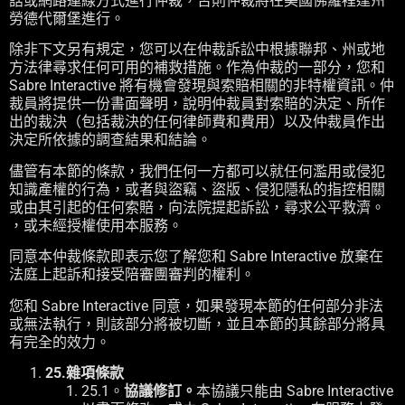
話或網路連線方式進行仲裁，否則仲裁將在美國佛羅裡達州
勞德代爾堡進行。
除非下文另有規定，您可以在仲裁訴訟中根據聯邦、州或地
方法律尋求任何可用的補救措施。作為仲裁的一部分，您和
Sabre Interactive 將有機會發現與索賠相關的非特權資訊。仲
裁員將提供一份書面聲明，說明仲裁員對索賠的決定、所作
出的裁決（包括裁決的任何律師費和費用）以及仲裁員作出
決定所依據的調查結果和結論。
儘管有本節的條款，我們任何一方都可以就任何濫用或侵犯
知識產權的行為，或者與盜竊、盜版、侵犯隱私的指控相關
或由其引起的任何索賠，向法院提起訴訟，尋求公平救濟。
，或未經授權使用本服務。
同意本仲裁條款即表示您了解您和 Sabre Interactive 放棄在
法庭上起訴和接受陪審團審判的權利。
您和 Sabre Interactive 同意，如果發現本節的任何部分非法
或無法執行，則該部分將被切斷，並且本節的其餘部分將具
有完全的效力。
25.雜項條款
25.1。
協議修訂。
本協議只能由 Sabre Interactive