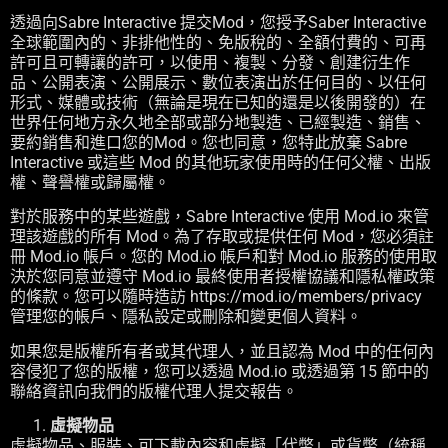
透過向Sabre Interactive 提交Mod，您授予Saber Interactive
全球範圍內的、非排他性的、免版稅的、全額付費的、可再
許可且可轉讓的許可，以使用、複製、分發、創建衍生作
品、公開表演、公開展示、數位表演出於任何目的、以任何
形式、媒體或技術（無論是現在已知的還是以後開發的）在
世界任何地方永久地全部或部分地製造、已經製造、銷售、
要約銷售和進口您的Mod。您也同意，您特此放棄 Sabre
Interactive 或這些 Mod 的其他玩家使用時的任何父權、出版
權、聲譽權或歸屬權。
對於服務中的某些遊戲，Sabre Interactive 使用 Mod.io 來管
理該遊戲的所有 Mod。為了存取或提供任何 Mod，您必須註
冊 Mod.io 帳戶。您的 Mod.io 帳戶和對 Mod.io 服務的使用取
決於您同意並遵守 Mod.io 最終使用者授權協議和隱私權政策
的條款。您可以隨時造訪 https://mod.io/members/privacy
管理您的帳戶、隱私設定或刪除和變更個人資料。
如果您是版權所有者或其代理人，並且認為 Mod 中的任何內
容侵犯了您的版權，您可以透過 Mod.io 或透過第 15 節中的
聯絡資訊向我們的版權代理人提交報告。
虛擬物品
虛擬物品、服裝、可下載內容和虛擬「代幣」或貨幣（統稱