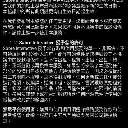
Sabre Interactive 保留隨時更新或更改本協議的權利，方法是
在我們的網站上發布最新版本的協議並顯示新的生效日期。
本協議中的所有此類變更均自生效日期起生效。
在我們發布對本協議的任何變更後，您繼續使用本服務即表
示您同意任何此類變更。如果您不同意本協議中的條款和條
件，請停止進一步使用本服務。
2.
Sabre Interactive 授予您的許可
Sabre Interactive 授予您存取和使用服務的單一、非獨佔、不
可轉讓且有限的個人許可。此許可的條件是您持續遵守本協
議中的條款和條件。您不得出租、租賃、出借、出售、轉
讓、重新分發或再授權本服務，如果您將安裝了本服務任何
部分的設備出售或以其他方式轉讓給第三方，則您必須從該
第三方刪除本服務。您不得對服務、任何更新或其任何部分
進行複製、反編譯、逆向工程、反彙編、嘗試獲取原始程式
碼、修改或創建衍生作品（除非且僅在任何上述限制的情況
下）適用法律禁止或在管理服務所含任何開源元件所使用的
授權條款允許的範圍內）。
索尼平台使用者：
購買和使用項目須遵守網路服務條款和使
用者協議。此線上服務已由索尼互動娛樂美國公司轉授給
您。