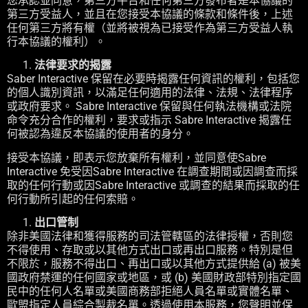
您承認並同意，第三方平台和任何第三方發布者是本協議的
第三方受益人，並且在您接受本協議的條款和條件後，上述
任何第三方將有權（並將被視為已接受作為第三方受益人執
行本協議的權利）。
法律要求的揭露
Saber Interactive 保留在必要時揭露任何資訊的權利，包括您
的個人識別資訊，以滿足任何適用的法律、法規、法律程序
或政府要求。 Sabre Interactive 保留與任何執法機構或法院
命令充分合作的權利，要求或指示 Sabre Interactive 揭露任
何被認為違反本協議的使用者的身分。
接受本協議，即表示您放棄所有權利，並同意使Sabre
Interactive 免受因Sabre Interactive 在調查期間或因調查而採
取的任何行動或因Sabre Interactive 或調查的結果而採取的任
何行動所引起的任何索賠。
出口管制
除非美國法律和獲得服務的司法管轄區的法律授權，否則您
不得使用、存取或以其他方式出口或再出口服務。特別是但
不限於，服務不得出口、再出口或以其他方式提供給 (a) 被美
國政府禁運的任何國家或地區，或 (b) 美國財政部特別指定國
民中的任何人名單或美國商務部拒絕人員名單或實體名單、
歐盟指定人員綜合製裁名單。透過使用本服務，您聲明並保