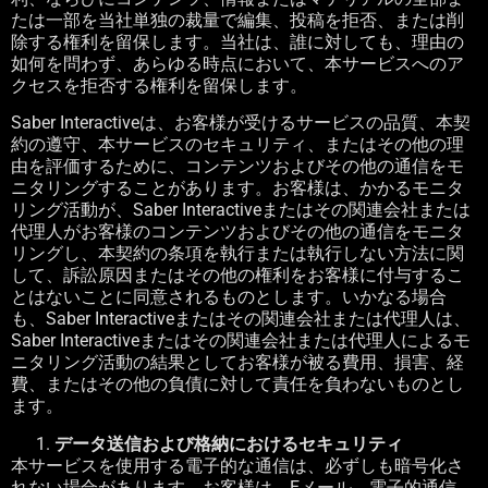
たは一部を当社単独の裁量で編集、投稿を拒否、または削
除する権利を留保します。当社は、誰に対しても、理由の
如何を問わず、あらゆる時点において、本サービスへのア
クセスを拒否する権利を留保します。
Saber Interactive
は、お客様が受けるサービスの品質、本契
約の遵守、本サービスのセキュリティ、またはその他の理
由を評価するために、コンテンツおよびその他の通信をモ
ニタリングすることがあります。お客様は、かかるモニタ
リング活動が、
Saber Interactive
またはその関連会社または
代理人がお客様のコンテンツおよびその他の通信をモニタ
リングし、本契約の条項を執行または執行しない方法に関
して、訴訟原因またはその他の権利をお客様に付与するこ
とはないことに同意されるものとします。いかなる場合
も、
Saber Interactive
またはその関連会社または代理人は、
Saber Interactive
またはその関連会社または代理人によるモ
ニタリング活動の結果としてお客様が被る費用、損害、経
費、またはその他の負債に対して責任を負わないものとし
ます。
データ送信および格納におけるセキュリティ
本サービスを使用する電子的な通信は、必ずしも暗号化さ
れない場合があります。お客様は、
E
メール、電子的通信、