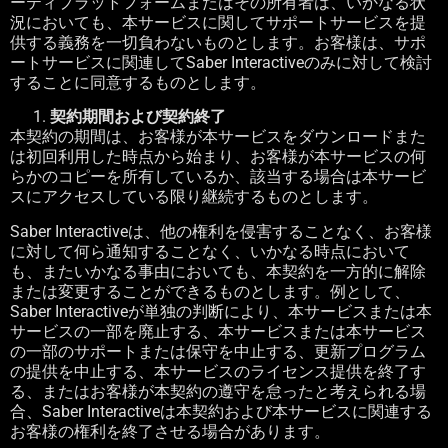
ーティプラットフォームまたはその所有者は、いかなる状
況においても、本サービスに関してサポートサービスを提
供する義務を一切負わないものとします。お客様は、サポ
ートサービスに関連して
Saber Interactive
のみに対して検討
することに同意するものとします。
契約期間および契約終了
本契約の期間は、お客様が本サービスをダウンロードまた
は初回利用した時点から始まり、お客様が本サービスの何
らかのコピーを所有しているか、該当する場合は本サービ
スにアクセスしている限り継続するものとします。
Saber Interactive
は、他の権利を侵害することなく、お客様
に対して何ら通知することなく、いかなる時点において
も、またいかなる事由においても、本契約を一方的に解除
または変更することができるものとします。例として、
Saber Interactive
が単独の判断により、本サービスまたは本
サービスの一部を廃止する、本サービスまたは本サービス
の一部のサポートまたは保守を中止する、更新プログラム
の提供を中止する、本サービスのライセンス提供を終了す
る、またはお客様が本契約の遵守を怠ったと考えられる場
合、
Saber Interactive
は本契約および本サービスに関連する
お客様の権利を終了させる場合があります。