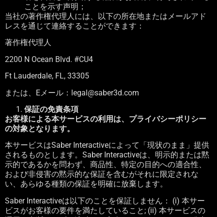
ことを示す声明；
当社の著作権代理人には、以下の所在地またはメールアド
レスを通じて連絡することができます：
著作権代理人
2200 N Ocean Blvd. #CU4
Ft Lauderdale, FL, 33305
または、
E
メール：
legal@saber3d.com
保証の免責条項
お客様による本サービスの利用は、プライバシーポリシー
の対象となります。
本サービスは
Saber Interactive
によって「現状のまま」提供
されるものとします。
Saber Interactive
は、明示的または黙
示的であるかを問わず、商品性、特定の目的への適合性、
および非侵害の黙示的な保証を含むがそれに限定されな
い、あらゆる種類の保証を明確に放棄します。
Saber Interactive
は以下のことを保証しません：
(i)
本サー
ビスがお客様の要件を満たしていること
; (ii)
本サービスの