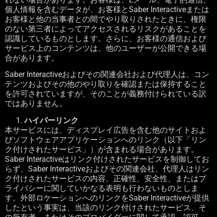
個人情報を含むデータが、お客様と
Saber Interactive
または
お客様と他の当事者との間でやり取りされたときに、権限
のない第三者によってアクセスされるリスクがあることを
認識しているものとします。さらに、お客様の通信および
サービス上のコンテンツは、他のユーザーが公開できる場
合があります。
Saber Interactive
およびその関連会社および代理人は、コン
テンツおよびその他のやり取りを確認または保持すること
を許可されていますが、そのことが義務付けられている訳
ではありません。
ハイパーリンク
本サービスには、ディスプレイ広告を含む他のサイトおよ
びソフトウェアアプリケーションへのリンク（以下「リン
ク付けされたサービス」）が含まれる場合があります。
Saber Interactive
はリンク付けされたサービスを制御してお
らず、
Saber Interactive
およびその関連会社、代理人はリン
ク付けされたサービスの内容、正確性、安全性、またはプ
ライバシーに関していかなる表明も行わないものとしま
す。外部ロケーションへのリンクを
Saber Interactive
が提供
したという事実は、当該のリンク付けされたサービス、そ