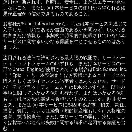
運用が中断されず、適時に、安全に、またはエラーが発生
しないこと；または
(iii)
本サービスの使用から得られる結
果が正確かつ信頼できるものであること。
お客様が
Saber Interactive
から、または本サービスを通じて
入手した、口頭であるか書面であるかを問わず、いかなる
助言または情報も、本契約に明示的に記載されていない本
サービスに関するいかなる保証を生じさせるものではあり
ません。
適用される法律で許可される最大限の範囲で、サードパー
ティプラットフォームのいずれも、または本サービスの一
部で
Unreal Engine
が使用されている場合は
Epic Games, Inc.
（「
Epic
」）も、本契約またはお客様による本サービスの
購入もしくはライセンスの当事者ではありません。サード
パーティプラットフォームまたは
Epic
のいずれも、以下の
事項に関していかなる保証も行わず、またはいかなる保証
もしくはその他の義務も負和ないものとします。
(i)
本サー
ビス、または
(ii)
本サービスに起因する請求、損失、責任、
損害、費用、もしくは経費（知的財産権もしくは人格権の
侵害、製造物責任、または本サービスの履行、実行、もし
くは標準への適合の失敗に関する請求に起因する保証を含
む）。