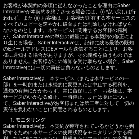
お客様が本契約の条項に従わなかったことを理由に
Saber
Interactive
が本契約を終了させる場合には、
(i)
払い戻しは行
われず、また
(ii)
お客様は、お客様が所有する本サービスの
すべてのコピーを速やかに破棄または削除しなければなら
ないものとします。本サービスに関連するお客様の権利
が、
Saber Interactive
の単独の裁量による本契約の修正によ
り生じる場合、
Saber Interactive
は、記録に残る最後の既知
の
E
メールアドレスに
E
メールを送信することにより、お客
様に通知する場合がありますが、その義務を負うものでは
ありません。お客様がこの通知を受け取らない場合、
Saber
Interactive
には一切の責任は負わないものとします。
Saber Interactive
は、本サービス（または本サービスの一
部）を一時的または永続的に変更または中止する権利を、
通知の有無にかかわらず、常に留保します。お客様は、本
サービスのいかなる修正、一時停止、または廃止につい
て、
Saber Interactive
がお客様または第三者に対して一切の
責任を負わないことに同意されるものとします。
モニタリング
Saber Interactive
は、本契約が遵守されているかどうかを判
断するために本サービスの使用状況をモニタリングする権
利、ならびにコンテンツ、情報またはマテリアルの全部ま