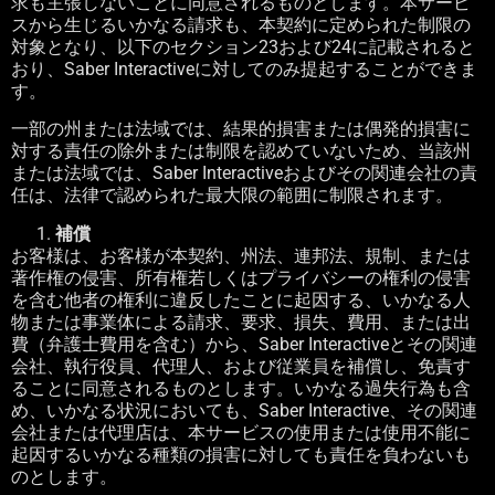
求も主張しないことに同意されるものとします。本サービ
スから生じるいかなる請求も、本契約に定められた制限の
対象となり、以下のセクション
23
および
24
に記載されると
おり、
Saber Interactive
に対してのみ提起することができま
す。
一部の州または法域では、結果的損害または偶発的損害に
対する責任の除外または制限を認めていないため、当該州
または法域では、
Saber Interactive
およびその関連会社の責
任は、法律で認められた最大限の範囲に制限されます。
補償
お客様は、お客様が本契約、州法、連邦法、規制、または
著作権の侵害、所有権若しくはプライバシーの権利の侵害
を含む他者の権利に違反したことに起因する、いかなる人
物または事業体による請求、要求、損失、費用、または出
費（弁護士費用を含む）から、
Saber Interactive
とその関連
会社、執行役員、代理人、および従業員を補償し、免責す
ることに同意されるものとします。いかなる過失行為も含
め、いかなる状況においても、
Saber Interactive
、その関連
会社または代理店は、本サービスの使用または使用不能に
起因するいかなる種類の損害に対しても責任を負わないも
のとします。