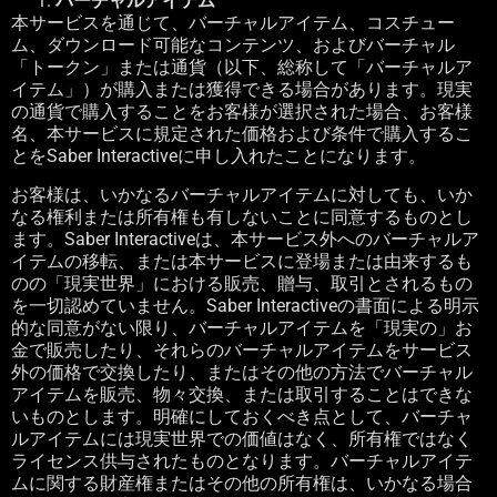
バーチャルアイテム
本サービスを通じて、バーチャルアイテム、コスチュー
ム、ダウンロード可能なコンテンツ、およびバーチャル
「トークン」または通貨（以下、総称して「バーチャルア
イテム」）が購入または獲得できる場合があります。現実
の通貨で購入することをお客様が選択された場合、お客様
名、本サービスに規定された価格および条件で購入するこ
とを
Saber Interactive
に申し入れたことになります。
お客様は、いかなるバーチャルアイテムに対しても、いか
なる権利または所有権も有しないことに同意するものとし
ます。
Saber Interactive
は、本サービス外へのバーチャルア
イテムの移転、または本サービスに登場または由来するも
のの「現実世界」における販売、贈与、取引とされるもの
を一切認めていません。
Saber Interactive
の書面による明示
的な同意がない限り、バーチャルアイテムを「現実の」お
金で販売したり、それらのバーチャルアイテムをサービス
外の価格で交換したり、またはその他の方法でバーチャル
アイテムを販売、物々交換、または取引することはできな
いものとします。明確にしておくべき点として、バーチャ
ルアイテムには現実世界での価値はなく、所有権ではなく
ライセンス供与されたものとなります。バーチャルアイテ
ムに関する財産権またはその他の所有権は、いかなる場合