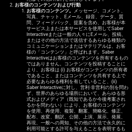
お客様のコンテンツおよび行動
お客様のコンテンツ。
メッセージ、コメント、
写真、チャット、
E
メール、録音、データ、質
問、フィードバック、提案を含め、お客様が本
サービス上または本サービスを使用して
Saber
Interactive
または一般の人々に
E
メール、投稿、
またはその他の方法で送信するあらゆる種類の
コミュニケーションまたはマテリアルは、お客
様の「コンテンツ」と呼ばれます。Saber
Interactiveはお客様のコンテンツを所有するもの
ではありません。コンテンツを投稿することに
より、お客様は
(i)
お客様がコンテンツの所有者
であること、またはコンテンツを共有する上で
必要なあらゆる権利を有していること、
(ii)
Saber Interactive
に対し、営利·非営利の別を問わ
ず、世界のあらゆる場所において、あらゆる形
式およびメディア（既知であるか今後考案され
るかを問わない）により、お客様のコンテンツ
を使用、再使用、複製、翻案、簡略化、修正、
配布、改変、翻訳、公開、上演、展示、発展、
再現、一般への周知、その他の方法で永久的に
利用可能とする許可を与えることを表明するも