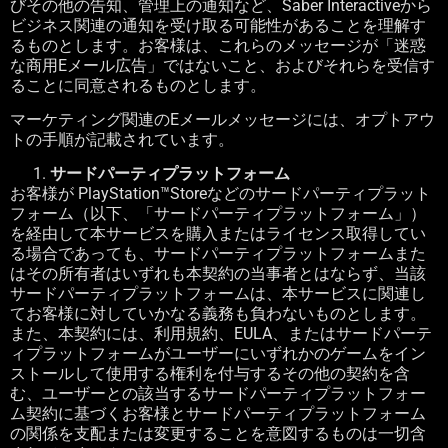
びその他の告知、管理上の通知など、
Saber Interactive
から
ビジネス関連の通知を受け取る可能性があることを理解す
るものとします。お客様は、これらのメッセージが「迷惑
な商用
E
メール広告」ではないこと、およびそれらを受信す
ることに同意されるものとします。
マーケティング関連の
E
メールメッセージには、オプトアウ
トの手順が記載されています。
サードパーティプラットフォーム
お客様が
PlayStation™Store
などのサードパーティプラット
フォーム（以下、「サードパーティプラットフォーム」）
を経由して本サービスを購入またはライセンス取得してい
る場合であっても、サードパーティプラットフォームまた
はその所有者はいずれも本契約の当事者とはならず、当該
サードパーティプラットフォームは、本サービスに関連し
てお客様に対していかなる義務も負わないものとします。
また、本契約には、利用規約、
EULA
、またはサードパーテ
ィプラットフォームがユーザーにいずれかのゲームをイン
ストールして使用する権利を付与するその他の契約を含
む、ユーザーとの該当するサードパーティプラットフォー
ム契約に基づくお客様とサードパーティプラットフォーム
の関係を支配または変更することを意図するものは一切含