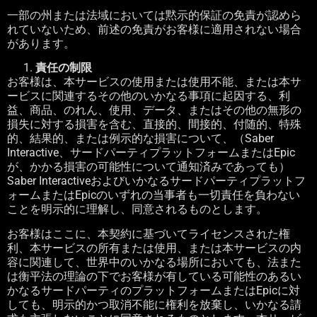
一部の州または法域においては黙示的保証の免責が認めら
れていないため、前述の免責がお客様に適用されない場合
があります。
責任の制限
お客様は、本サービスの使用または使用不能、または本サ
ービスに関連するその他のいかなる事項に起因する、利
益、商品、のれん、使用、データ、またはその他の無形の
損失に対する損害を含む、直接的、間接的、付随的、特殊
的、結果的、または例示的な損害について、（
Saber
Interactive
、サードパーティプラットフォームまたは
Epic
が、かかる損害の可能性について通知済みであっても）
Saber Interactive
およびいかなるサードパーティプラットフ
ォームまたは
Epic
のいずれの当事者も一切責任を負わない
ことを明示的に理解し、同意されるものとします。
お客様はここに、本契約に基づいてライセンスされた権
利、本サービスの所有または使用、または本サービスの内
容に関連して、世界中のいかなる場所においても、法また
は衡平法の理論の下でお客様が有している可能性のあるい
かなるサードパーティのプラットフォームまたは
Epic
に対
しても、明示的かつ取消不能に権利を放棄し、いかなる請