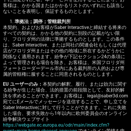
客様は、かかる国またはかかるリストのいずれにも該当し
ないことを表明し、保証するものとします。
準拠法；調停；管轄裁判所
本契約、およびお客様が
Saber Interactive
と締結する将来の
すべての契約は、かかる他の契約に別段の記載がない限
り、フロリダ州の法律に準拠するものとします。この条件
は、
Saber Interactive
、または同社の関連会社もしくは代理
店がフロリダ州またはその他の地域に所在するかどうかに
関係なく適用されます。紛争が下記セクション
24
の条項に
よって管理される場合を除き、お客様は、米国フロリダ州
フォートローダーデール市内にある裁判所の人的および専
属的管轄権に服することに同意されるものとします。
EU
ユーザーのみ：
本契約の解釈、履行、または効力に関す
る紛争が生じた場合、法的措置の前段階として、友好的解
決を求めることができます。お客様は、
legal@saber3d.com
宛てに
E
メールでメッセージを送信することで、申し立てを
Saber Interactive
に対して行うことができます。これに失敗
した場合、要求失敗から
1
年以内に欧州委員会のオンライン
紛争解決ウェブサイト
https://webgate.ec.europa.eu/odr/main/index.cfm?
event=main.home.chooseLanguage
でオンライン苦情を申