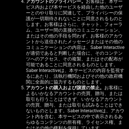
アカウントのプライバシー。
お客様は、本サー
ビス内および本サービスを経由した他のユーザ
ーとのやり取りに関連して、プライバシーの保
護が一切期待されないことに同意されるものと
します。お客様はさらに、チャット、フォーラ
ム、ユーザー間の直接のコミュニケーション、
またはその他の手段を問わず、お客様のアカウ
ントから送信されたメッセージまたはその他の
コミュニケーションの内容は、
Saber Interactive
が適切であると判断した場合に、そのコンテン
ツへのアクセス、その複製、またはその配布が
可能であることに同意されるものとします。
Saber Interactive
は、本サービスの内容を監視す
るにあたり、法執行機関およびその他の政府機
関に全面的に協力するものとします。
アカウントの購入および譲渡の禁止。
お客様に
よるいかなるアカウントの売買、贈与、または
取引も行うことはできず、いかなるアカウント
の売買、贈与、または取引も試みることはでき
ないものとします。
Saber Interactive
は、アカウ
ント内を含む、本サービスの中で表示されるあ
らゆるコンテンツの所有権、ライセンス権、ま
たはその他の権利を保持しています。