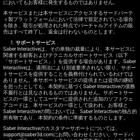
においてもお客様に発生するものではありません。
本サービスまたは本サービスにアクセスするサードパーテ
ィ製プラットフォームにおいて法律で規定されている場合
を除き、取引が処理された時点でバーチャルアイテムの販
売はすべて終了し、返金は行わないものとします。
サポートサービス
Saber Interactive
は、その単独の裁量により、本サービスに
関連する顧客およびテクニカルサポートサービス（以下
「サポートサービス」）を提供する場合があります。
Saber
Interactive
は、適用法により別途要求されない限り、サポー
トサービスを提供することを義務付けられているわけでは
ありません。本サポートサービスの提供または提供の継続
を怠ったとしても、本契約に基づく
Saber Interactive
の債務
不履行とは見なされるものではありません。サポートサー
ビスの一環としてユーザーに提供された追加のソフトウェ
アコードは、本サービスの一環として扱われ、お客様と
Saber Interactive
の間においては、
Saber Interactive
の独占的
所有物であり、本契約の条件に準拠するものとします。
Saber Interactive
のカスタマーサポートについては、
support@saber3d.com
にお問い合わせください。サードパ