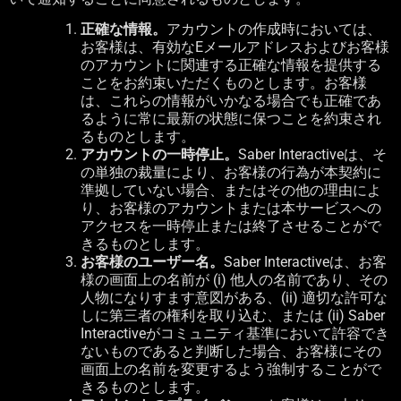
正確な情報。
アカウントの作成時においては、
お客様は、有効な
E
メールアドレスおよびお客様
のアカウントに関連する正確な情報を提供する
ことをお約束いただくものとします。お客様
は、これらの情報がいかなる場合でも正確であ
るように常に最新の状態に保つことを約束され
るものとします。
アカウントの一時停止。
Saber Interactive
は、そ
の単独の裁量により、お客様の行為が本契約に
準拠していない場合、またはその他の理由によ
り、お客様のアカウントまたは本サービスへの
アクセスを一時停止または終了させることがで
きるものとします。
お客様のユーザー名。
Saber Interactive
は、お客
様の画面上の名前が
(i)
他人の名前であり、その
人物になりすます意図がある、
(ii)
適切な許可な
しに第三者の権利を取り込む、または
(ii) Saber
Interactive
がコミュニティ基準において許容でき
ないものであると判断した場合、お客様にその
画面上の名前を変更するよう強制することがで
きるものとします。