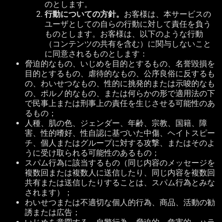
のとします。
行動についての方針。
お客様は、本サービスの
ユーザとしての自らの行動に対して責任を負う
ものとします。お客様は、以下のような行動
（コンテンツの共有を含む）に関与しないこと
に同意されるものとします：
脅迫的なもの、いじめを目的とするもの、名誉毀損を
目的とするもの、虐待的なもの、公序良俗に反するも
の、わいせつなもの、性的に挑発的または示唆的なも
の、ポルノ的なもの、または何らかの形で適用法の下
で民事上または刑事上の責任を生じさせる可能性のあ
るもの；
人種、肌の色、ジェンダー、年齢、宗教、国籍、障
害、性的嗜好、性自認に基づいた中傷、ヘイトスピー
チ、個人またはグループに対する攻撃、またはそのよ
うに受け取られる可能性のあるもの；
スパム行為に該当するもの（同じ内容のメッセージを
複数回または複数人に送信したり、同じ内容を複数回
共有または送信したりすることは、スパム行為とみな
されます）；
わいせつまたは不適切な個人的行為、商品、活動の勧
誘または広告；