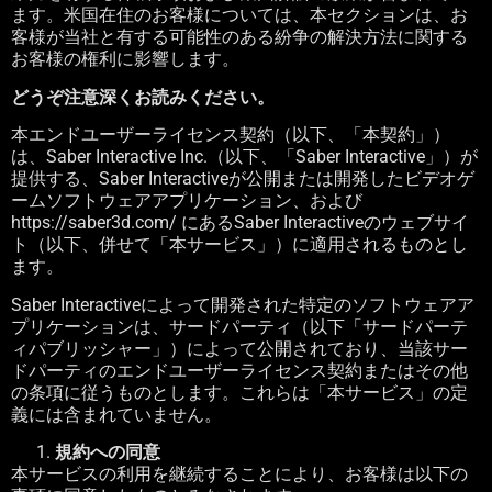
ます。米国在住のお客様については、本セクションは、お
客様が当社と有する可能性のある紛争の解決方法に関する
お客様の権利に影響します。
どうぞ注意深くお読みください。
本エンドユーザーライセンス契約（以下、「本契約」）
は、
Saber Interactive Inc.
（以下、「
Saber Interactive
」）が
提供する、
Saber Interactive
が公開または開発したビデオゲ
ームソフトウェアアプリケーション、および
https://saber3d.com/
にある
Saber Interactive
のウェブサイ
ト（以下、併せて「本サービス」）に適用されるものとし
ます。
Saber Interactive
によって開発された特定のソフトウェアア
プリケーションは、サードパーティ（以下「サードパーテ
ィパブリッシャー」）によって公開されており、当該サー
ドパーティのエンドユーザーライセンス契約またはその他
の条項に従うものとします。これらは「本サービス」の定
義には含まれていません。
規約への同意
本サービスの利用を継続することにより、お客様は以下の