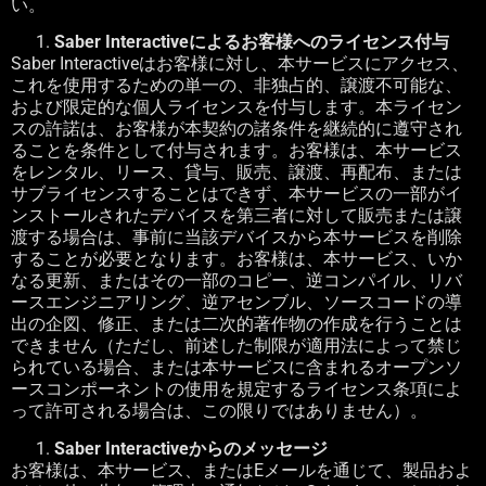
い。
Saber Interactive
によるお客様へのライセンス付与
Saber Interactive
はお客様に対し、本サービスにアクセス、
これを使用するための単一の、非独占的、譲渡不可能な、
および限定的な個人ライセンスを付与します。本ライセン
スの許諾は、お客様が本契約の諸条件を継続的に遵守され
ることを条件として付与されます。お客様は、本サービス
をレンタル、リース、貸与、販売、譲渡、再配布、または
サブライセンスすることはできず、本サービスの一部がイ
ンストールされたデバイスを第三者に対して販売または譲
渡する場合は、事前に当該デバイスから本サービスを削除
することが必要となります。お客様は、本サービス、いか
なる更新、またはその一部のコピー、逆コンパイル、リバ
ースエンジニアリング、逆アセンブル、ソースコードの導
出の企図、修正、または二次的著作物の作成を行うことは
できません（ただし、前述した制限が適用法によって禁じ
られている場合、または本サービスに含まれるオープンソ
ースコンポーネントの使用を規定するライセンス条項によ
って許可される場合は、この限りではありません）。
Saber Interactive
からのメッセージ
お客様は、本サービス、または
E
メールを通じて、製品およ