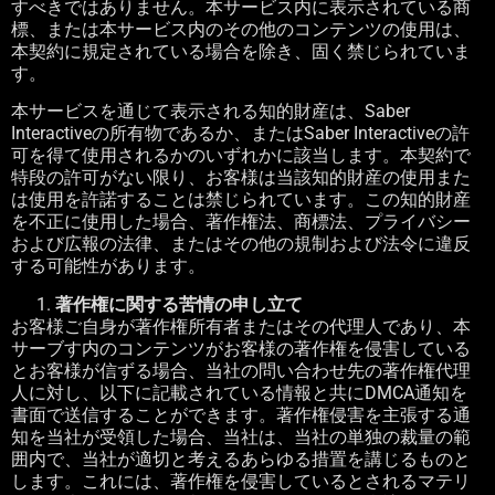
すべきではありません。本サービス内に表示されている商
標、または本サービス内のその他のコンテンツの使用は、
本契約に規定されている場合を除き、固く禁じられていま
す。
本サービスを通じて表示される知的財産は、
Saber
Interactive
の所有物であるか、または
Saber Interactive
の許
可を得て使用されるかのいずれかに該当します。本契約で
特段の許可がない限り、お客様は当該知的財産の使用また
は使用を許諾することは禁じられています。この知的財産
を不正に使用した場合、著作権法、商標法、プライバシー
および広報の法律、またはその他の規制および法令に違反
する可能性があります。
著作権に関する苦情の申し立て
お客様ご自身が著作権所有者またはその代理人であり、本
サーブす内のコンテンツがお客様の著作権を侵害している
とお客様が信ずる場合、当社の問い合わせ先の著作権代理
人に対し、以下に記載されている情報と共に
DMCA
通知を
書面で送信することができます。著作権侵害を主張する通
知を当社が受領した場合、当社は、当社の単独の裁量の範
囲内で、当社が適切と考えるあらゆる措置を講じるものと
します。これには、著作権を侵害しているとされるマテリ