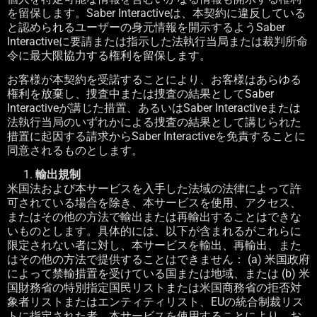
を留保します。
Saber Interactive
は、本契約に違反している
と認められるユーザーの身元情報を開示するよう
Saber
Interactive
に要請または指示した法執行当局または裁判所命
令に最大限協力する権利を留保します。
お客様が本契約を受諾することにより、お客様はあらゆる
権利を放棄し、捜査中または捜査の結果として
Saber
Interactive
が講じた措置、あるいは
Saber Interactive
または
法執行当局のいずれかによる捜査の結果として講じられた
措置に起因する請求から
Saber Interactive
を免責することに
同意されるものとします。
輸出規制
米国法および本サービスを入手した法域の法律によって許
可されている場合を除き、本サービスを使用、アクセス、
またはその他の方法で輸出または再輸出することはできな
いものとします。具体的には、以下が含まれるがこれらに
限定されない者に対し、本サービスを輸出、再輸出、また
はその他の方法で提供することはできません：
(a)
米国政府
によって禁輸措置を受けている国または地域、または
(b)
米
国財務省の特別指定国民リストまたは米国商務省の拒否対
象者リストまたはエンティティリスト、
EU
の統合制裁リス
トに指定された者。本サービスを使用することにより、お