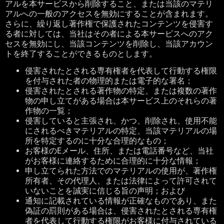
アルを本サービスから削除すること、または当該のマテリ
アルへの一般のアクセスを無効にすることが含まれます。
さらに、繰り返し著作権で保護されたコンテンツを侵害す
る者に対しては、当社はその者による本サービスへのアク
セスを無効にし、当該コンテンツを削除し、当該アカウン
トを終了することができるものとします。
侵害されたとされる専有権者を代表して行動する権限
を付与された者の物理的または電子的な署名；
侵害されたとされる著作物の特定、または複数の著作
物の申し立てがある場合は本サービス上のそれらの著
作物の一覧；
侵害していると主張され、かつ、削除され、使用不能
にされるべきマテリアルの特定、当該マテリアルの場
所を特定するのに十分な合理的なもの；
お客様の
E
メール、住所、または電話番号など、当社
がお客様に連絡するために合理的に十分な情報；
申し立てられた方法でのマテリアルの使用が、著作権
所有者、その代理人、または法律によって許可されて
いないことを誠実に信じる旨の声明；および
通知に記載されている情報が正確なものであり、また
偽証の罰則がある場合は、侵害されたとされる専有権
者を代表して行動する権限がお客様に付与されている