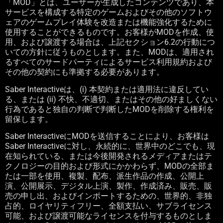
「
MOD
」とは、ユーザーが生成したコンテンツであり、本
サービスを構成する特定のゲームおよびその他のソフトウ
ェアのゲームプレイ体験を改造または機能強化するために
使用することができるものです。お客様が
MOD
を作成、使
用、および譲渡する場合は、上記セクション
6.2
の行動につ
いての方針に従うものとします。また、
MOD
は、適用され
るすべてのサードパーティによるサービス利用規約および
その他の契約にも準拠する必要があります。
Saber Interactive
は、
(i)
本契約または適用法に違反してい
る、または
(ii)
不快、不適切、またはその他の好ましくない
行為であると独自の判断で判断した
MOD
を削除する権利を
留保します。
Saber Interactive
に
MOD
を送信することにより、お客様は
Saber Interactive
に対し、永続的に、世界中のどこでも、現
在知られている、または今後開発されるメディアまたはテ
クノロジーの目的および形式にかかわらず、
MOD
の全部ま
たは一部を使用、複製、配布、派生作品の作成、公開上
演、公開展示、デジタル上演、製作、作成済み、販売、販
売の申し出、およびインポートするための、世界的、非独
占的、ロイヤリティフリー、全額支払い、サブライセンス
可能、および譲渡可能なライセンスを付与するものとしま