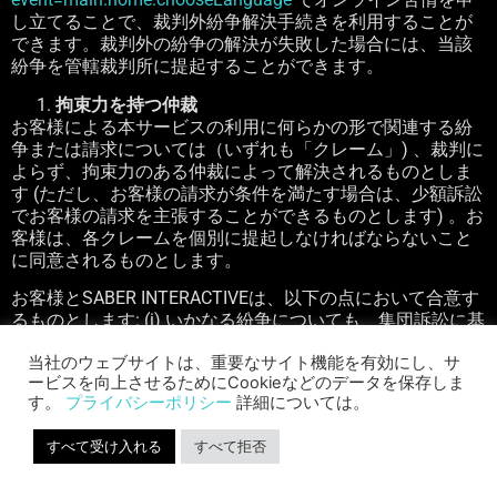
し立てることで、裁判外紛争解決手続きを利用することが
できます。裁判外の紛争の解決が失敗した場合には、当該
紛争を管轄裁判所に提起することができます。
拘束力を持つ仲裁
お客様による本サービスの利用に何らかの形で関連する紛
争または請求については（いずれも「クレーム」
)
、裁判に
よらず、拘束力のある仲裁によって解決されるものとしま
す
(
ただし、お客様の請求が条件を満たす場合は、少額訴訟
でお客様の請求を主張することができるものとします
)
。お
客様は、各クレームを個別に提起しなければならないこと
に同意されるものとします。
お客様と
SABER INTERACTIVE
は、以下の点において合意す
るものとします
: (i)
いかなる紛争についても、集団訴訟に基
づいて、または集団訴訟手続を利用する権利または権限が
当社のウェブサイトは、重要なサイト機能を有効にし、サ
ないこと；
(ii)
いかなる紛争についても、代表者と称する資
ービスを向上させるためにCookieなどのデータを保存しま
格において、または私的な弁護士資格でこれを提起する権
す。
プライバシーポリシー
詳細については。
利若しくは権限がないこと；および
(iii)
いかなる仲裁も、他
のいかなる仲裁と統合して行うことができないこと。
すべて受け入れる
すべて拒否
本契約および拘束力を持つ仲裁条項には、連邦仲裁法およ
び連邦仲裁に関する法規が適用されるものとします。