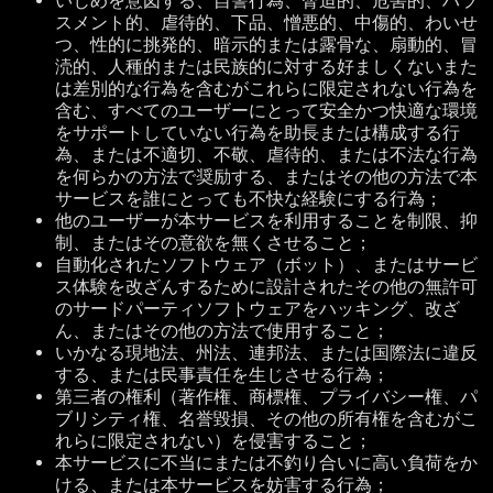
いじめを意図する、自警行為、脅迫的、危害的、ハラ
スメント的、虐待的、下品、憎悪的、中傷的、わいせ
つ、性的に挑発的、暗示的または露骨な、扇動的、冒
涜的、人種的または民族的に対する好ましくないまた
は差別的な行為を含むがこれらに限定されない行為を
含む、すべてのユーザーにとって安全かつ快適な環境
をサポートしていない行為を助長または構成する行
為、または不適切、不敬、虐待的、または不法な行為
を何らかの方法で奨励する、またはその他の方法で本
サービスを誰にとっても不快な経験にする行為；
他のユーザーが本サービスを利用することを制限、抑
制、またはその意欲を無くさせること；
自動化されたソフトウェア（ボット）、またはサービ
ス体験を改ざんするために設計されたその他の無許可
のサードパーティソフトウェアをハッキング、改ざ
ん、またはその他の方法で使用すること；
いかなる現地法、州法、連邦法、または国際法に違反
する、または民事責任を生じさせる行為；
第三者の権利（著作権、商標権、プライバシー権、パ
ブリシティ権、名誉毀損、その他の所有権を含むがこ
れらに限定されない）を侵害すること；
本サービスに不当にまたは不釣り合いに高い負荷をか
ける、または本サービスを妨害する行為；