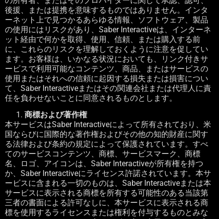
の所有者、またはそのプロバイダーに関して承認、認可、
後援、または提携を意味するものではありません。インタ
ーネット上で見つかるあらゆる情報、ソフトウェア、製品
の使用にはリスクがあり、
Saber Interactive
は、インターネ
ット経由で何かを取得、使用、信頼、または購入する前
に、これらのリスクを理解しておくように注意を促してい
ます。お客様は、いかなる状況においても、リンク付きサ
ービスで利用可能なコンテンツ、商品、またはサービスの
使用またはそれへの信頼に起因する損失または損害につい
て、
Saber Interactive
またはその関連会社または代理人に責
任を負わせないことに同意されるものとします。
商標および著作権
本サービスは
Saber Interactive
によって所有されており、米
国ならびに国際的な著作権およびその他の知的財産に関す
る法律および条約の規定によって保護されています。すべ
てのサービスコンテンツ、商標、サービスマーク、商標
名、ロゴ、アイコンは、
Saber Interactive
が所有権を持つ
か、
Saber Interactive
にライセンス許諾されています。本サ
ービスに含まれる一切のものは、
Saber Interactive
または本
サービスに表示される商標を所有する可能性のある当該第
三者の書面による許可なしに、本サービスに表示される商
標を使用するライセンスまたは権利を付与するものとみな