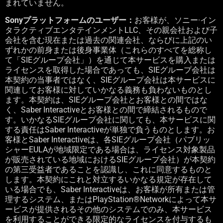
まれていません。
Sony
プラットフォームのユーザー：
お客様が、ソニー·イン
タラクティブエンタテインメント
LLC
、その親会社および子
会社を含む現在または過去の関連会社、ならびに上記のい
ずれかの前身または後身事業体（これらのすべてを総称し
て「
SIE
グループ会社」）を通じて本サービスを購入または
ライセンスを取得した場合であっても、
SIE
グループ会社は
本契約の当事者ではなく、
SIE
グループ会社は本サービスに
関連してお客様に対していかなる義務も負わないものとし
ます。本契約は、
SIE
グループ会社とお客様との間ではな
く、
Saber Interactive
とお客様との間で締結されるもので
す。いかなる
SIE
グループ会社に関しても、本サービスに関
する責任は
Saber Interactive
が単独で負うものとします。お
客様と
Saber Interactive
は、各
SIE
グループ会社（パブリッ
シャー
EULA
が地域限定である場合は、ライセンス対象製品
が販売されている地域における
SIE
グループ会社）が本契約
の第三受益者であることを認識し、これに同意するものと
します。本契約にこれと対立するいかなる規定が存在して
いる場合でも、
Saber Interactive
は、お客様が所有または管
理するシステム、または
PlayStation®Network
によって本サ
ービスが提供されるその他のシステムでのみ、本サービス
を利用することができる限定的なライセンスを付与するも