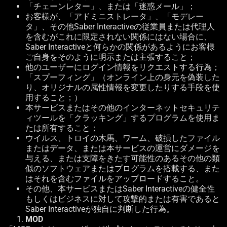
「チェーンレター」、または「迷惑メール」；
お客様が、「アドミニストレータ」、「モデレー
タ」、その他
Saber Interactive
の従業員または代理人
を含むがこれに限定されない関係にはない場合に、
Saber Interactive
と何らかの関係があるようにお客様
ご自身をそのように明示または主張すること；
他のユーザーにログイン情報をリクエストする行為；
「スプーフィング」（オンライン上の身元を偽装した
り、オリジナルの属性情報を変更したりする手段を使
用すること；）
本サービスまたはその他のインターネットセキュリテ
ィツールを「クラッキング」するプログラムを使用ま
たは所有すること；
ウイルス、トロイの木馬、ワーム、破損したファイル
またはデータ、または本サービスの運営にダメージを
与える、または支障をきたす可能性のあるその他の類
似のソフトウェアまたはプログラムを搭載する、また
はそれを含むファイルをアップロードすること。
その他、本サービスまたは
Saber Interactive
の健全性
もしくはビジネスに対して攻撃的または有害であると
Saber Interactive
が独自に判断した行為。
MOD