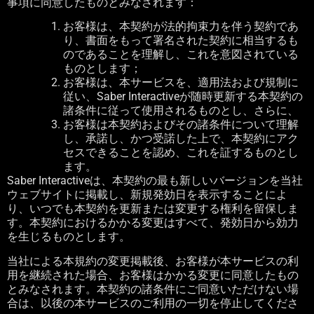
事項に同意したものとみなされます：
お客様は、本契約が法的拘束力を伴う契約であ
り、書面をもって署名された契約に相当するも
のであることを理解し、これを意図されている
ものとします；
お客様は、本サービスを、適用法および規制に
従い、
Saber Interactive
が随時更新する本契約の
諸条件に従って使用されるものとし、さらに、
お客様は本契約およびその諸条件について理解
し、承諾し、かつ受諾した上で、本契約にアク
セスできることを認め、これを証するものとし
ます。
Saber Interactive
は、本契約の最も新しいバージョンを当社
ウェブサイトに掲載し、新規発効日を表示することによ
り、いつでも本契約を更新または変更する権利を留保しま
す。本契約におけるかかる変更はすべて、発効日から効力
を生じるものとします。
当社による本規約の変更掲載後、お客様が本サービスの利
用を継続された場合、お客様はかかる変更に同意したもの
とみなされます。本契約の諸条件にご同意いただけない場
合は、以後の本サービスのご利用の一切を停止してくださ