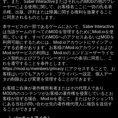
す。また、
Saber Interactive
またはそれらの
MOD
の他のプレ
ーヤーによる使用に関して、お客様名ここに一切の氏名表
示権、出版、評判または帰属に関する権利を放棄すること
に同意されるものとします。
本サービスの一部であるゲームにおいて、
Saber Interactive
は当該ゲームのすべての
MOD
を管理するために
Mod.io
を使
用しています。すべての
MOD
へのアクセスあるいは
MOD
を
利用可能にするためには、
Mod.io
アカウントにサインアッ
プする必要があります。お客様の
Mod.io
アカウントおよび
Mod.io
サービスの利用は、
Mod.io
の エンドユーザーライセ
ンス契約およびプライバシーポリシーの条項に同意し、こ
れを遵守することを条件とします。
https://mod.io/members/privacy
にアクセスすることで、お
客様はいつでもアカウント、プライバシー設定、個人デー
タの削除および変更を管理することができます。
お客様ご自身が著作権所有者またはその代理人であり、
MOD
内のコンテンツがお客様の著作権を侵害しているとお
客様が信ずる場合、
Mod.io
を通じて、またはセクション
15
にある当社の問い合わせ先の著作権代理人に報告を送信す
ることができます。