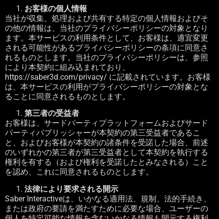
お客様の個人情報
当社が収集、処理および共有する特定の個人情報およびそ
の他の情報は、当社のプライバシーポリシーの対象となり
ます。本サービスの利用条件として、お客様は、適宜変更
される可能性があるプライバシーポリシーの条項に同意さ
れるものとします。当社のプライバシーポリシーは、参照
により本契約に組み込まれており、
https://saber3d.com/privacy/
に記載されています。お客様
は、本サービスの利用がプライバシーポリシーの対象とな
ることに同意されるものとします。
第三者の受益者
お客様は、サードパーティプラットフォームおよびサード
パーティパブリッシャーが本契約の第三受益者であるこ
と、およびお客様が本契約の諸条件を受諾した場合、前述
のいずれかの第三者が第三受益者として本契約を執行する
権利を有する（および権利を受諾したとみなされる）こと
を認め、これに同意されるものとします。
法律により要求される開示
Saber Interactive
は、いかなる適用法、規制、法的手続き、
または政府の要請を満たすために必要な場合、ユーザーの
個人を特定可能な情報を含むいかなる情報も開示する権利