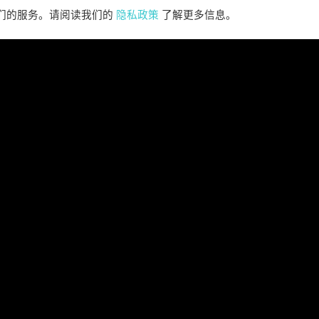
PC, PLAYSTATION®5 &
CLA
我们的服务。请阅读我们的
隐私政策
了解更多信息。
XBOX SERIES X|S IN 2027
perience the origins of Agent 47 in an all-new
Pull of
remastered collection featuring Hitman:
Universal
odename 47, Hitman 2: Silent Assassin, and
Furiou
Hitman: Contracts! Welcome back, 47.
阅读更多 ”
阅读全部新闻 >>