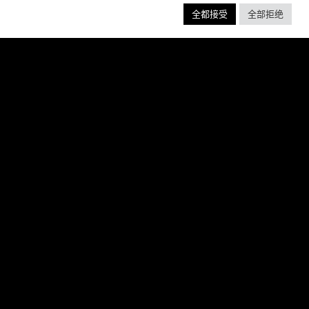
SSIC ACTION-RACING
全都接受
全部拒绝
GAME SERIES
f over-the-top stunts from fan-favorite
 Pictures film franchises such as Fast &
s, Back to the Future and more in this
blockbuster racing
阅读更多 ”