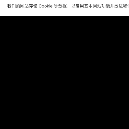
Allison will lead business development and
我们的网站存储 Cookie 等数据，以启用基本网站功能并改进
strategy for the worldwide publisher and
developer’s portfolio of highly anticipated titles,
including Warhammer 40,000: Space Marine 3,
Ex
Jurassic
C
阅读更多 ”