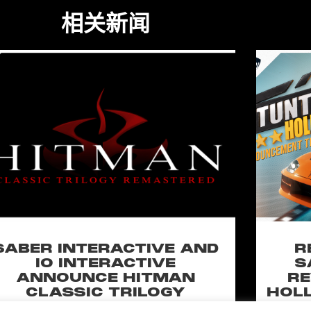
相关新闻
SABER INTERACTIVE AND
R
IO INTERACTIVE
S
ANNOUNCE HITMAN
RE
CLASSIC TRILOGY
HOLL
REMASTERED, COMING TO
N