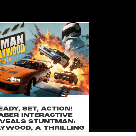
EADY, SET, ACTION!
ABER INTERACTIVE
VEALS STUNTMAN:
YWOOD, A THRILLING
EW RIDE FROM THE